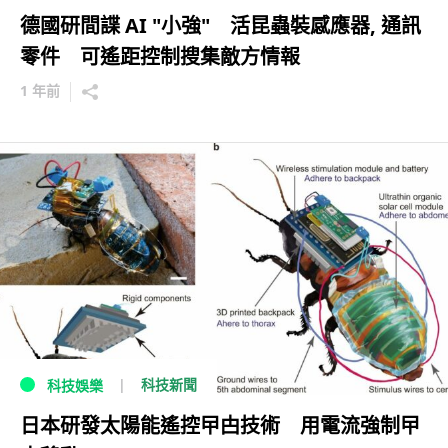
德國研間諜 AI "小強" 活昆蟲裝感應器, 通訊
零件 可遙距控制搜集敵方情報
1 年前
科技新聞
科技娛樂
日本研發太陽能遙控曱甴技術 用電流強制曱