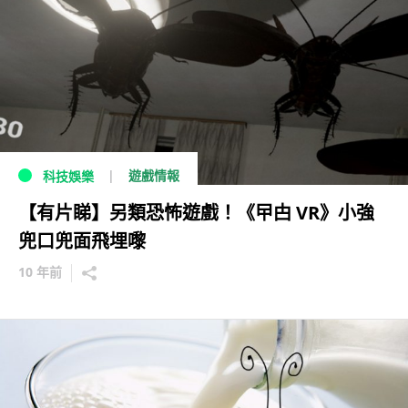
遊戲情報
科技娛樂
【有片睇】另類恐怖遊戲！《曱甴 VR》小強
兜口兜面飛埋嚟
10 年前