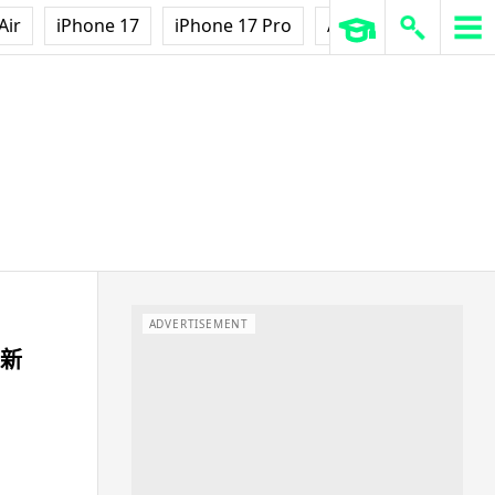
Air
iPhone 17
iPhone 17 Pro
AirPods Pro 3
Ap
ADVERTISEMENT
》新