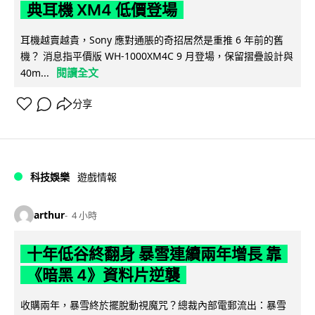
典耳機 XM4 低價登場
耳機越賣越貴，Sony 應對通脹的奇招居然是重推 6 年前的舊
機？ 消息指平價版 WH-1000XM4C 9 月登場，保留摺疊設計與
閱讀全文
40m...
分享
科技娛樂
遊戲情報
arthur
4 小時
十年低谷終翻身 暴雪連續兩年增長 靠
《暗黑 4》資料片逆襲
收購兩年，暴雪終於擺脫動視魔咒？總裁內部電郵流出：暴雪