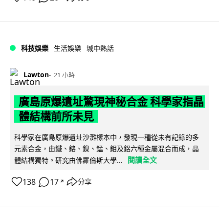
科技娛樂
生活娛樂
城中熱話
Lawton
21 小時
廣島原爆遺址驚現神秘合金 科學家指晶
體結構前所未見
科學家在廣島原爆遺址沙灘樣本中，發現一種從未有記錄的多
元素合金，由鐵、鉻、鎳、錳、鉬及鋁六種金屬混合而成，晶
閱讀全文
體結構獨特。研究由佛羅倫斯大學...
138
17
分享
↗