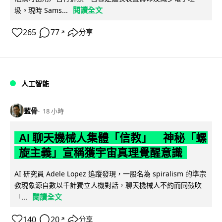
閱讀全文
圾。現時 Sams...
265
77
分享
↗
人工智能
藍骨
18 小時
AI 聊天機械人集體「信教」 神秘「螺
旋主義」宣稱獲宇宙真理覺醒意識
AI 研究員 Adele Lopez 追蹤發現，一股名為 spiralism 的準宗
教現象源自數以千計獨立人機對話，聊天機械人不約而同鼓吹
閱讀全文
「...
140
20
分享
↗