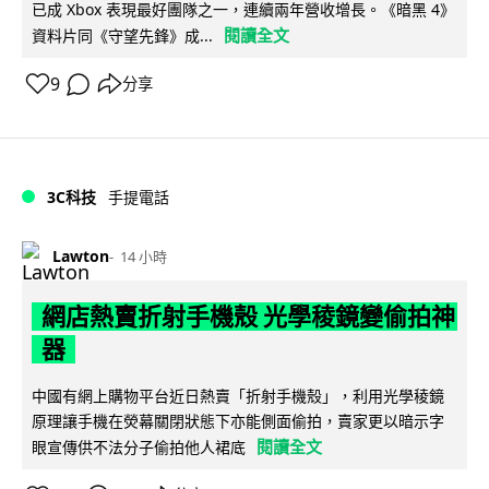
已成 Xbox 表現最好團隊之一，連續兩年營收增長。《暗黑 4》
閱讀全文
資料片同《守望先鋒》成...
9
分享
3C科技
手提電話
Lawton
14 小時
網店熱賣折射手機殼 光學稜鏡變偷拍神
器
中國有網上購物平台近日熱賣「折射手機殼」，利用光學稜鏡
原理讓手機在熒幕關閉狀態下亦能側面偷拍，賣家更以暗示字
閱讀全文
眼宣傳供不法分子偷拍他人裙底