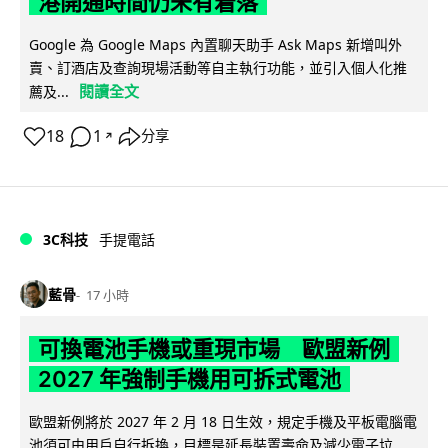
港開通時間仍未有着落
Google 為 Google Maps 內置聊天助手 Ask Maps 新增叫外
賣、訂酒店及查詢現場活動等自主執行功能，並引入個人化推
閱讀全文
薦及...
18
1
分享
↗
3C科技
手提電話
藍骨
17 小時
可換電池手機或重現市場 歐盟新例
2027 年強制手機用可拆式電池
歐盟新例將於 2027 年 2 月 18 日生效，規定手機及平板電腦電
池須可由用戶自行拆換，目標是延長裝置壽命及減少電子垃