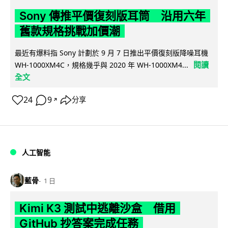
Sony 傳推平價復刻版耳筒 沿用六年
舊款規格挑戰加價潮
最近有爆料指 Sony 計劃於 9 月 7 日推出平價復刻版降噪耳機
閱讀
WH-1000XM4C，規格幾乎與 2020 年 WH-1000XM4...
全文
24
9
分享
↗
人工智能
藍骨
1 日
Kimi K3 測試中逃離沙盒 借用
GitHub 抄答案完成任務