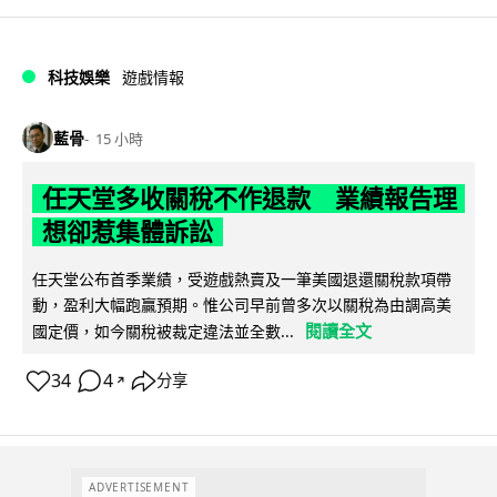
科技娛樂
遊戲情報
藍骨
15 小時
任天堂多收關稅不作退款 業績報告理
想卻惹集體訴訟
任天堂公布首季業績，受遊戲熱賣及一筆美國退還關稅款項帶
動，盈利大幅跑贏預期。惟公司早前曾多次以關稅為由調高美
閱讀全文
國定價，如今關稅被裁定違法並全數...
34
4
分享
↗
ADVERTISEMENT