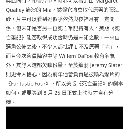
與此同時，預告片中同時亦可以看到由 Margaret
Qualley 飾演的 Mia，據報它將會取代原著的彌海
砂，片中可以看到她似乎依然與夜神月有一定關
係，但未知是否另一位死亡筆記持有人。美版《死
亡筆記》能否取得成功暫時仍是未知之數，一來自
選角公佈之後，不少人都批評 L 不及原著「宅」，
而且今次演員陣容中除 Willem DaFoe 較有名氣
外，其餘人選都欠缺份量。至於編劇 Jeremy Slater
則更令人擔心，因為前年他曾負責過被喻為爛片的
《Fantastic Four》，所以美版《死亡筆記》的劇本
如何，或要等到 8 月 25 日正式上映時才自有分
曉。