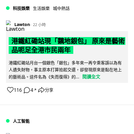
科技娛樂
生活娛樂
城中熱話
Lawton
22 小時
港鐵紅磡站現「黐地銀包」 原來是藝術
品呃足全港市民兩年
港鐵紅磡站月台一個銀色「銀包」多年來一再令乘客誤以為有
人遺失財物，事主原本打算拾起交還，卻發現原來是黏在地上
閱讀全文
的藝術品。這件名為《失而復得》的...
116
4
分享
↗
人工智能