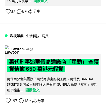
閱讀全文
15 萬元人民幣...
37
6
分享
↗
科技娛樂
生活科技
玩具
Lawton
44 分
萬代刑事追擊假高達廠商「星動」 查獲
貨值逾 650 萬港元假貨
萬代南夢宮集團旗下萬代南夢宮影視工廠、萬代及 BANDAI
SPIRITS 3 間公司對中國大陸假冒 GUNPLA 廠商「星動」發起
閱讀全文
刑事控告...
197
18
分享
↗