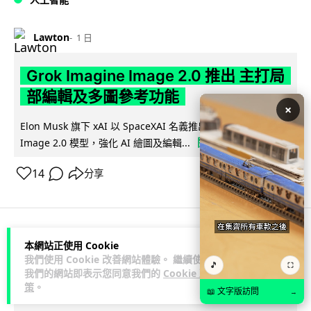
Lawton
1 日
Grok Imagine Image 2.0 推出 主打局
部編輯及多圖參考功能
×
Elon Musk 旗下 xAI 以 SpaceXAI 名義推出 Grok Imagine
閱讀全文
Image 2.0 模型，強化 AI 繪圖及編輯...
14
分享
人工智能
本網站正使用 Cookie
我們使用 Cookie 改善網站體驗。 繼續使用
🎵
⛶
我們的網站即表示您同意我們的
Cookie 政
Lawton
1 日
策
。
📖 文字版訪問
→