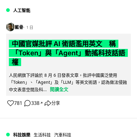
人工智能
藍骨
1 日
中國官媒批評 AI 術語濫用英文 稱
「Token」與「Agent」動搖科技話語
權
人民網旗下評論於 8 月 6 日發表文章，批評中國廣泛使用
「Token」、「Agent」及「LLM」等英文術語，認為做法侵蝕
閱讀全文
中文表意空間及科...
781
338
分享
↗
科技娛樂
生活科技
汽車科技