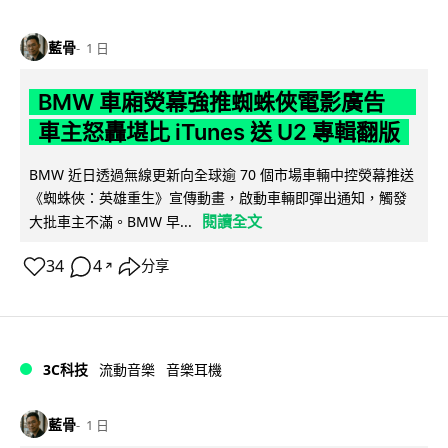
藍骨
1 日
BMW 車廂熒幕強推蜘蛛俠電影廣告
車主怒轟堪比 iTunes 送 U2 專輯翻版
BMW 近日透過無線更新向全球逾 70 個市場車輛中控熒幕推送
《蜘蛛俠：英雄重生》宣傳動畫，啟動車輛即彈出通知，觸發
閱讀全文
大批車主不滿。BMW 早...
34
4
分享
↗
3C科技
流動音樂
音樂耳機
藍骨
1 日