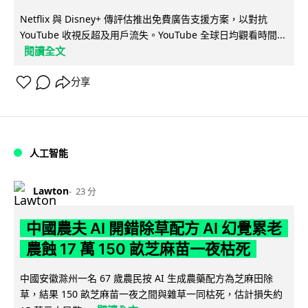
Netflix 與 Disney+ 傳評估推出免費廣告支援方案，以對抗
YouTube 收視反超及用戶流失。YouTube 全球日均觀看時間...
閱讀全文
分享
人工智能
Lawton
23 分
中國農夫 AI 開錯除草配方 AI 幻覺累老
農蝕 17 萬 150 畝芝麻苗一夜枯死
中國安徽滁州一名 67 歲農民按 AI 生成農藥配方為芝麻田除
草，結果 150 畝芝麻苗一夜之間與雜草一同枯死，估計損失約