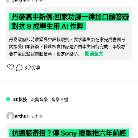
1 小時
丹麥高中新例:回家功課一律加口頭答辯
對抗 9 成學生用 AI 作弊
丹麥政府即時收緊高中評核規則，要求學生為在家完成書面考
試接受口頭答辯，藉此核實作品是否由學生自行完成。學校亦
閱讀全文
要在筆試監察電腦螢幕、設定網絡防...
分享
3C科技
流動音樂
音樂耳機
arthur
2 小時
抗通脹奇招？傳 Sony 擬重推六年前經