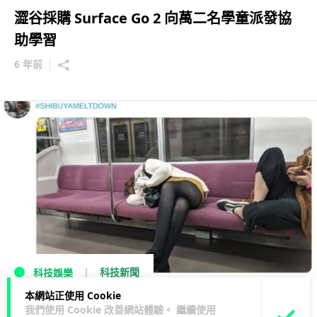
澀谷採購 Surface Go 2 向萬二名學童派發協
助學習
6 年前
科技新聞
科技娛樂
本網站正使用 Cookie
網民開 Twitter 帳號 記錄澀谷醉酒狂態
我們使用 Cookie 改善網站體驗。 繼續使用