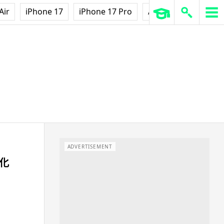
Air
iPhone 17
iPhone 17 Pro
AirPods Pro 3
Ap
ADVERTISEMENT
文化