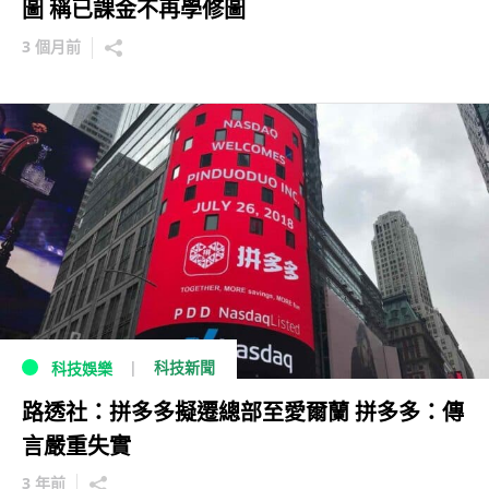
圖 稱已課金不再學修圖
3 個月前
科技新聞
科技娛樂
路透社：拼多多擬遷總部至愛爾蘭 拼多多：傳
言嚴重失實
3 年前