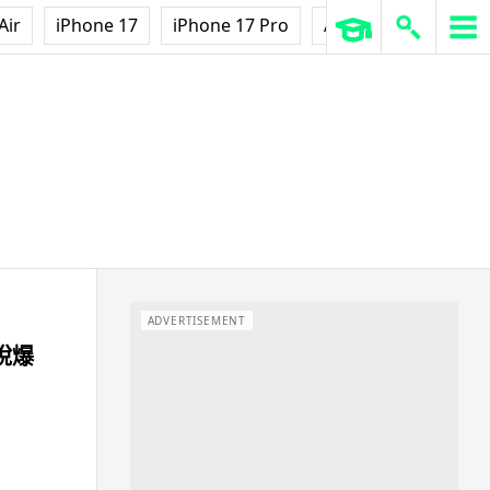
Air
iPhone 17
iPhone 17 Pro
AirPods Pro 3
Ap
ADVERTISEMENT
脫爆