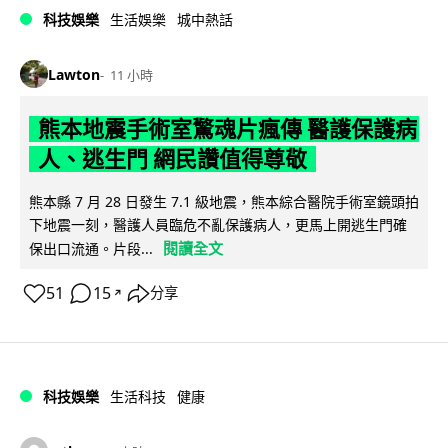
科技娛樂
生活娛樂
城中熱話
Lawton
11 小時
熊本地震手術室驚魂片瘋傳 醫護保護病
人、逃生門 網民讚值得尊敬
熊本縣 7 月 28 日發生 7.1 級地震，熊本綜合醫院手術室鏡頭拍
下地震一刻，醫護人員臨危不亂保護病人，更馬上開逃生門確
閱讀全文
保出口流通。片段...
51
15
分享
↗
科技娛樂
生活科技
健康