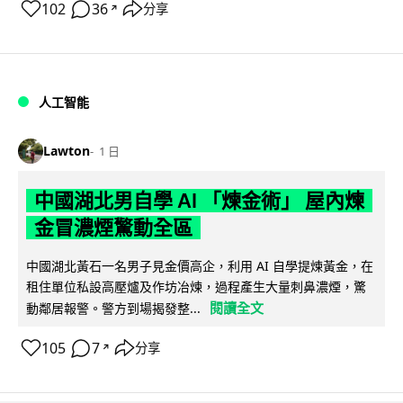
102
36
分享
↗
人工智能
Lawton
1 日
中國湖北男自學 AI 「煉金術」 屋內煉
金冒濃煙驚動全區
中國湖北黃石一名男子見金價高企，利用 AI 自學提煉黃金，在
租住單位私設高壓爐及作坊冶煉，過程產生大量刺鼻濃煙，驚
閱讀全文
動鄰居報警。警方到場揭發整...
105
7
分享
↗