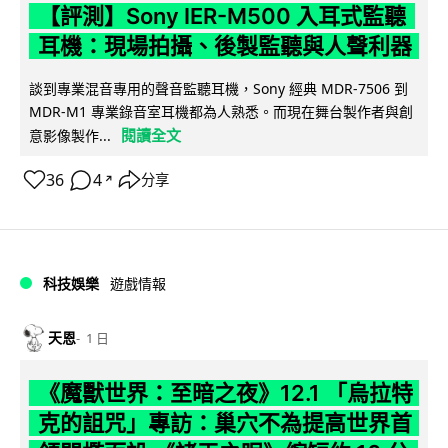
【評測】Sony IER-M500 入耳式監聽
耳機：現場拍攝、後製監聽與人聲利器
談到專業混音專用的聲音監聽耳機，Sony 經典 MDR-7506 到
MDR-M1 專業錄音室耳機都為人熟悉。而現在舞台製作者與創
閱讀全文
意影像製作...
36
4
分享
↗
科技娛樂
遊戲情報
天恩
1 日
《魔獸世界：至暗之夜》12.1 「烏拉特
克的詛咒」專訪：巢穴不為提高世界首