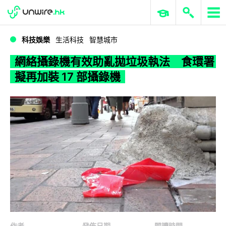
WWDC 2026
GenAI 與雲端科技專區
ERP 與商業 AI
網絡攝錄機有效助亂拋垃圾執法 食環署擬再加裝 17 部攝錄機
科技娛樂
生活科技
智慧城市
網絡攝錄機有效助亂拋垃圾執法 食環署
擬再加裝 17 部攝錄機
作者
發佈日期
閱讀時間