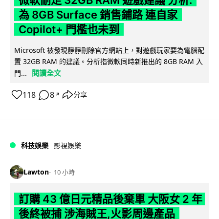
為 8GB Surface 銷售鋪路 連自家
Copilot+ 門檻也未到
Microsoft 被發現靜靜刪除官方網站上，對遊戲玩家要為電腦配
置 32GB RAM 的建議。分析指微軟同時新推出的 8GB RAM 入
閱讀全文
門...
118
8
分享
↗
科技娛樂
影視娛樂
Lawton
10 小時
訂購 43 億日元精品後棄單 大阪女 2 年
後終被捕 涉海賊王,火影周邊產品