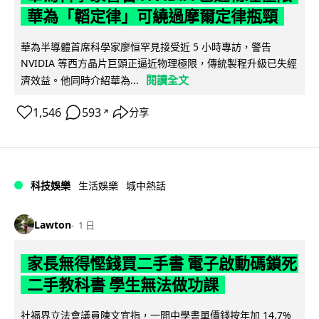
華為「韜定律」可繞過摩爾定律瓶頸
華為半導體首席科學家廖恒罕見接受近 5 小時專訪，警告
NVIDIA 等西方晶片巨頭正逼近物理極限，傳統製程升級已失經
閱讀全文
濟效益。他同時介紹華為...
1,546
593
分享
↗
科技娛樂
生活娛樂
城中熱話
Lawton
1 日
家長無得慳錢買二手書 電子啟動碼鎖死
二手教科書 學生無法做功課
社福界立法會議員陳文宜指，一間中學書單價錢按年加 14.7%