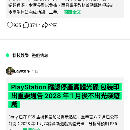
遠超通漲，令家長難以負擔。而且電子教材啟動碼這項設計，
閱讀全文
令學生無法完成功課，二手...
935
371
分享
↗
科技娛樂
遊戲情報
Lawton
1 日
PlayStation 確認停產實體光碟 包裝印
出重要通告 2028 年 1 月後不出光碟遊
戲
Sony 已在 PS5 主機包裝加貼提示貼紙，重申官方 7 月已公布
計劃：2028 年 1 月起停產新遊戲實體光碟。分析師預期 PS6