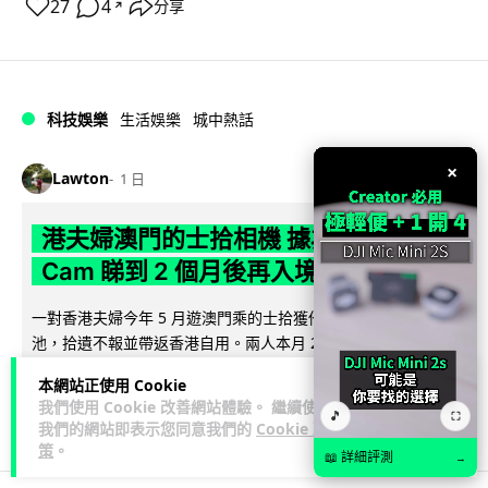
27
4
分享
↗
科技娛樂
生活娛樂
城中熱話
×
Lawton
1 日
港夫婦澳門的士拾相機 據為己有被的士
Cam 睇到 2 個月後再入境被捕
一對香港夫婦今年 5 月遊澳門乘的士拾獲他人遺留相機及電
池，拾遺不報並帶返香港自用。兩人本月 2 日經港珠澳大橋再
閱讀全文
次入境澳門時，被治安警察局...
本網站正使用 Cookie
我們使用 Cookie 改善網站體驗。 繼續使用
532
75
🎵
分享
⛶
↗
我們的網站即表示您同意我們的
Cookie 政
策
。
📖 詳細評測
→