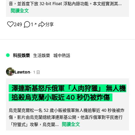
音，並首度下放 32-bit Float 浮點內錄功能。本文經實測其...
閱讀全文
249
1
分享
↗
科技娛樂
生活娛樂
城中熱話
Lawton
1 日
澤連斯基怒斥俄軍「人肉狩獵」 無人機
追殺烏克蘭小販近 40 秒仍被炸傷
烏克蘭克爾松一名 52 歲小販被俄軍無人機追擊近 40 秒後被炸
傷，影片由烏克蘭總統澤連斯基公開。他直斥俄軍對平民進行
閱讀全文
「狩獵式」攻擊，烏克蘭...