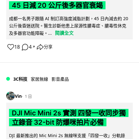
45 日減 20 公斤後多器官衰竭
成都一名男子跟隨 AI 制訂高強度減脂計劃，45 日內減去約 20
公斤後昏迷送院。醫生診斷他患上尿源性膿毒症、膿毒性休克
閱讀全文
及多器官功能障礙。...
18
4
分享
↗
3C科技
家居無線
影音產品
Vin
1 日
DJI Mic Mini 2s 實測 四發一收同步獨
立錄音 32-bit 防爆咪拍片必備
DJI 最新推出的 Mic Mini 2s 無線咪支援「四發一收」分軌錄