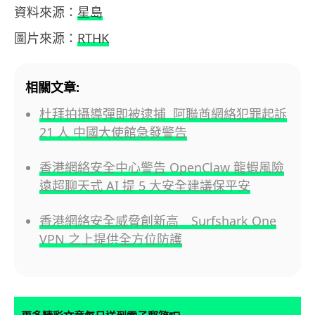
資料來源：
星島
圖片來源：
RTHK
相關文章:
杜拜拍攝導彈即被逮捕 阿聯酋網絡犯罪起訴
21 人 中國大使館急發警告
香港網絡安全中心警告 OpenClaw 龍蝦風險
遠超聊天式 AI 提 5 大安全建議保平安
香港網絡安全威脅創新高 Surfshark One
VPN 之上提供全方位防護