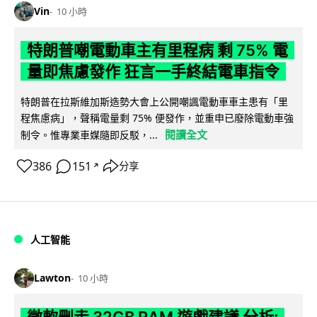
Vin
10 小時
特朗普嘲電動車主有里程病 剩 75% 電
量即焦慮發作 狂言一手終結電車指令
特朗普在拉斯維加斯造勢大會上公開嘲諷電動車車主患有「里
程焦慮病」，聲稱電量剩 75% 便發作，並重申已廢除電動車強
閱讀全文
制令。惟專業車媒隨即反駁，...
386
151
分享
↗
人工智能
Lawton
10 小時
微軟刪走 32GB RAM 遊戲建議 分析: