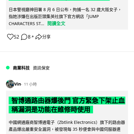
日本警視廳神田署 8 月 6 日公布，拘捕一名 32 歲大阪女子，
指她涉嫌在出版巨頭集英社旗下官方網店「JUMP
閱讀全文
CHARACTERS ST...
52
8
分享
↗
商業科技
資訊保安
Vin
11 小時
智博通路由器爆後門 官方緊急下架止血
稱漏洞是功能在維修時使用
中國網通廠商智博通電子（Zbtlink Electronics）旗下的路由器
產品爆出嚴重安全漏洞，被發現每 35 秒便會與中國伺服器連