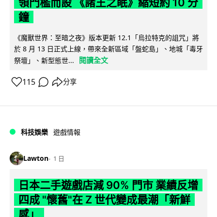
領門檻而設 《諸王之眠》縮短約 10 分
鐘
《魔獸世界：至暗之夜》版本更新 12.1「烏拉特克的詛咒」將
於 8 月 13 日正式上線，帶來全新區域「盤蛇島」、地城「毒牙
閱讀全文
祭壇」、新型態世...
115
分享
科技娛樂
遊戲情報
Lawton
1 日
日本二手遊戲店減 90% 門市 業績反增
四成 "懷舊"在 Z 世代變成最潮「新鮮
感」