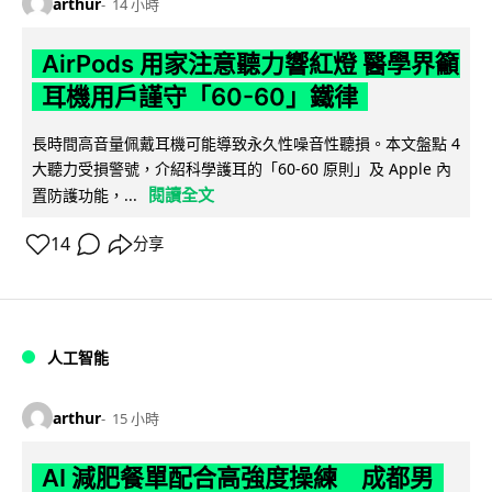
arthur
14 小時
AirPods 用家注意聽力響紅燈 醫學界籲
耳機用戶謹守「60-60」鐵律
長時間高音量佩戴耳機可能導致永久性噪音性聽損。本文盤點 4
大聽力受損警號，介紹科學護耳的「60-60 原則」及 Apple 內
閱讀全文
置防護功能，...
14
分享
人工智能
arthur
15 小時
AI 減肥餐單配合高強度操練 成都男