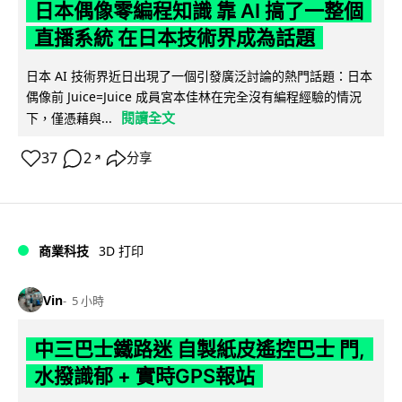
日本偶像零編程知識 靠 AI 搞了一整個
直播系統 在日本技術界成為話題
日本 AI 技術界近日出現了一個引發廣泛討論的熱門話題：日本
偶像前 Juice=Juice 成員宮本佳林在完全沒有編程經驗的情況
閱讀全文
下，僅憑藉與...
37
2
分享
↗
商業科技
3D 打印
Vin
5 小時
中三巴士鐵路迷 自製紙皮遙控巴士 門,
水撥識郁 + 實時GPS報站