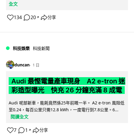
全文
134
20
分享
↗
科技娛樂
科技新聞
duncan
1 日
Audi 最慳電量產車現身 A2 e-tron 迷
彩造型曝光 快充 26 分鐘充滿 8 成電
Audi 呢部新車，能耗竟然係25年前嘅一半。 A2 e-tron 風阻低
至0.24，每百公里只需12.8 kWh，一度電行到7.8公里。6...
閱讀全文
7
1
分享
↗