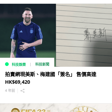
科技新聞
科技娛樂
拍賣網現美斯、梅建國「簽名」 售價高達
HK$69,420
4 年前