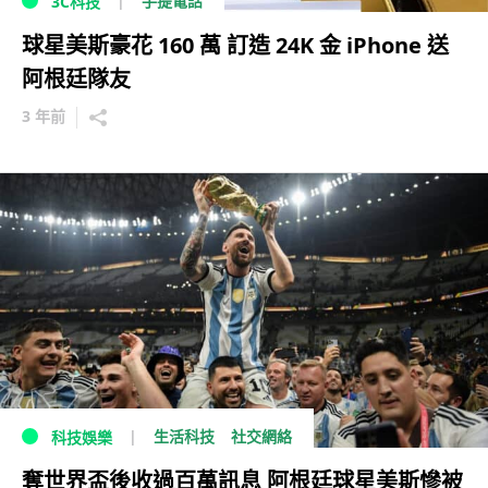
手提電話
3C科技
球星美斯豪花 160 萬 訂造 24K 金 iPhone 送
阿根廷隊友
3 年前
生活科技
社交網絡
科技娛樂
奪世界盃後收過百萬訊息 阿根廷球星美斯慘被