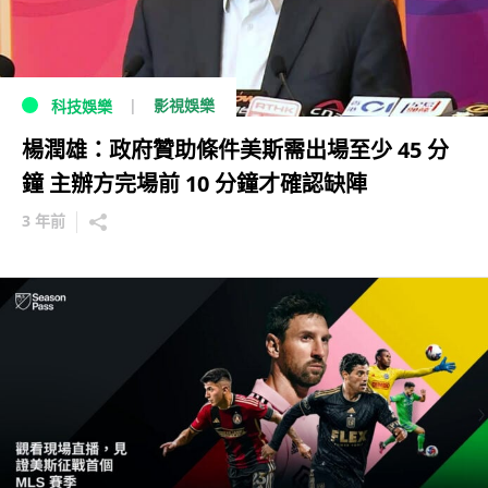
影視娛樂
科技娛樂
楊潤雄：政府贊助條件美斯需出場至少 45 分
鐘 主辦方完場前 10 分鐘才確認缺陣
3 年前