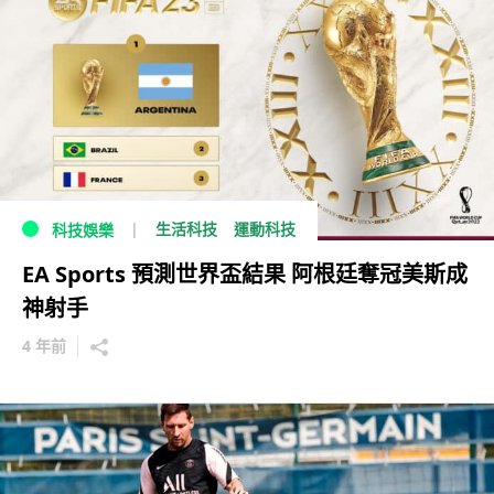
生活科技
運動科技
科技娛樂
EA Sports 預測世界盃結果 阿根廷奪冠美斯成
神射手
4 年前