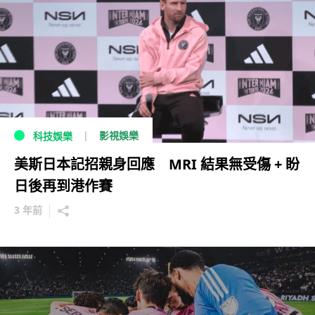
影視娛樂
科技娛樂
美斯日本記招親身回應 MRI 結果無受傷 + 盼
日後再到港作賽
3 年前