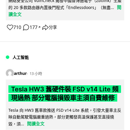
網絡安全公司 VulnCheck 揭發中國智博通電子（Zbtlink）生產
閱
的 20 多款路由器內置後門程式「Endlessdoors」（無盡...
讀全文
710
177
分享
↗
人工智能
arthur
13 小時
Tesla HW3 舊硬件裝 FSD v14 Lite 頻
現過熱 部分電腦損毀車主須自費維修
Tesla 向 HW3 舊車款推送 FSD v14 Lite 系統，引發大量車主反
映自動駕駛電腦嚴重過熱，部分更觸發高溫保護甚至直接燒
閱讀全文
毀，須...