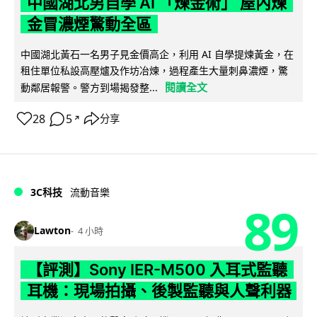
中國湖北男自學 AI 「煉金術」 屋內煉
金冒濃煙驚動全區
中國湖北黃石一名男子見金價高企，利用 AI 自學提煉黃金，在
租住單位私設高壓爐及作坊冶煉，過程產生大量刺鼻濃煙，驚
閱讀全文
動鄰居報警。警方到場揭發整...
28
5
分享
↗
3C科技
流動音樂
89
Lawton
4 小時
【評測】Sony IER-M500 入耳式監聽
耳機：現場拍攝、後製監聽與人聲利器