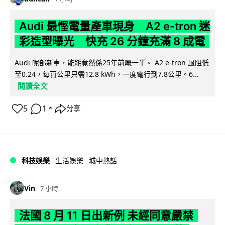
Audi 最慳電量產車現身 A2 e-tron 迷
彩造型曝光 快充 26 分鐘充滿 8 成電
Audi 呢部新車，能耗竟然係25年前嘅一半。 A2 e-tron 風阻低
至0.24，每百公里只需12.8 kWh，一度電行到7.8公里。6...
閱讀全文
5
1
分享
↗
科技娛樂
生活娛樂
城中熱話
Vin
7 小時
法國 8 月 11 日出新例 未經同意嚴禁