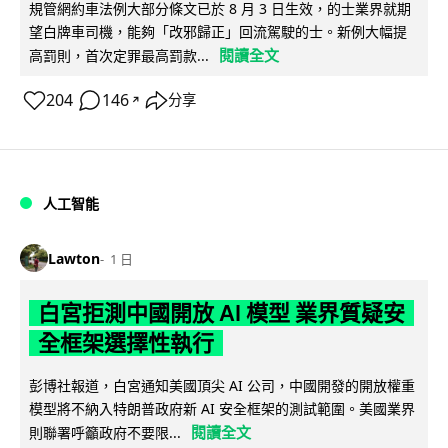
規管網約車法例大部分條文已於 8 月 3 日生效，的士業界就期
望白牌車司機，能夠「改邪歸正」回流駕駛的士。新例大幅提
閱讀全文
高罰則，首次定罪最高罰款...
204
146
分享
↗
人工智能
Lawton
1 日
白宮拒測中國開放 AI 模型 業界質疑安
全框架選擇性執行
彭博社報道，白宮通知美國頂尖 AI 公司，中國開發的開放權重
模型將不納入特朗普政府新 AI 安全框架的測試範圍。美國業界
閱讀全文
則聯署呼籲政府不要限...