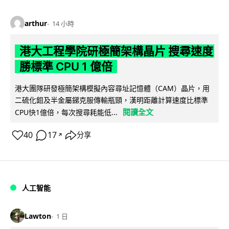
arthur
14 小時
港大工程學院研極簡架構晶片 搜尋速度
勝標準 CPU 1 億倍
港大團隊研發極簡架構模擬內容尋址記憶體（CAM）晶片，用
二硫化鉬及半金屬銻克服傳輸瓶頸，漢明距離計算速度比標準
閱讀全文
CPU快1億倍，每次搜尋耗能低...
40
17
分享
↗
人工智能
Lawton
1 日