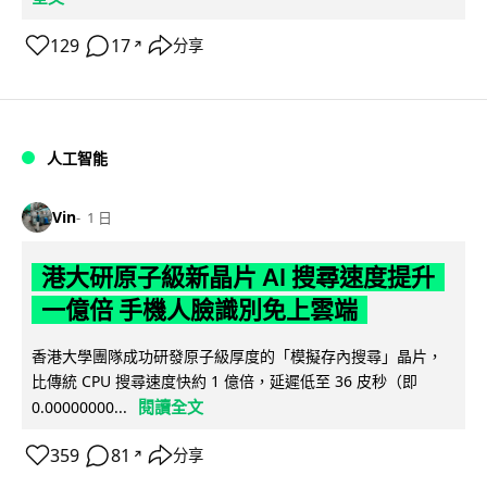
129
17
分享
↗
人工智能
Vin
1 日
港大研原子級新晶片 AI 搜尋速度提升
一億倍 手機人臉識別免上雲端
香港大學團隊成功研發原子級厚度的「模擬存內搜尋」晶片，
比傳統 CPU 搜尋速度快約 1 億倍，延遲低至 36 皮秒（即
閱讀全文
0.00000000...
359
81
分享
↗