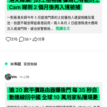
Cam 睇到 2 個月後再入境被捕
一對香港夫婦今年 5 月遊澳門乘的士拾獲他人遺留相機及電
池，拾遺不報並帶返香港自用。兩人本月 2 日經港珠澳大橋再
閱讀全文
次入境澳門時，被治安警察局...
376
56
分享
↗
3C科技
家居無線
Vin
10 小時
逾 20 款平價路由器爆後門 每 35 秒自
動連線回中國 全球 10 萬用家私隱堪憂