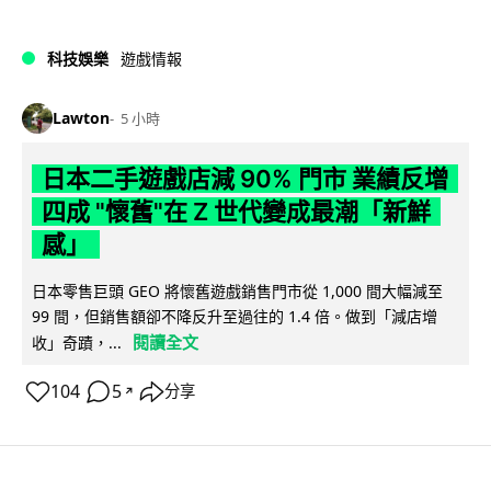
科技娛樂
遊戲情報
Lawton
5 小時
日本二手遊戲店減 90% 門市 業績反增
四成 "懷舊"在 Z 世代變成最潮「新鮮
感」
日本零售巨頭 GEO 將懷舊遊戲銷售門市從 1,000 間大幅減至
99 間，但銷售額卻不降反升至過往的 1.4 倍。做到「減店增
閱讀全文
收」奇蹟，...
104
5
分享
↗