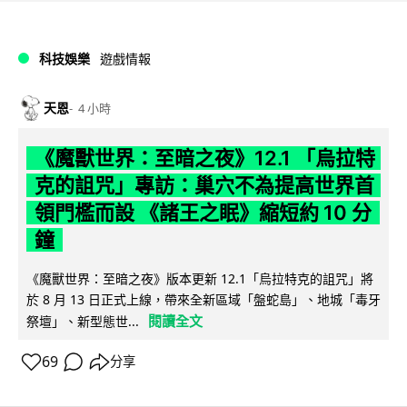
科技娛樂
遊戲情報
天恩
4 小時
《魔獸世界：至暗之夜》12.1 「烏拉特
克的詛咒」專訪：巢穴不為提高世界首
領門檻而設 《諸王之眠》縮短約 10 分
鐘
《魔獸世界：至暗之夜》版本更新 12.1「烏拉特克的詛咒」將
於 8 月 13 日正式上線，帶來全新區域「盤蛇島」、地城「毒牙
閱讀全文
祭壇」、新型態世...
69
分享