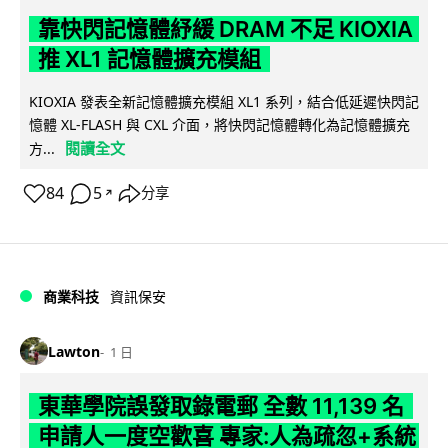
靠快閃記憶體紓緩 DRAM 不足 KIOXIA
推 XL1 記憶體擴充模組
KIOXIA 發表全新記憶體擴充模組 XL1 系列，結合低延遲快閃記
憶體 XL-FLASH 與 CXL 介面，將快閃記憶體轉化為記憶體擴充
閱讀全文
方...
84
5
分享
↗
商業科技
資訊保安
Lawton
1 日
東華學院誤發取錄電郵 全數 11,139 名
申請人一度空歡喜 專家:人為疏忽+系統