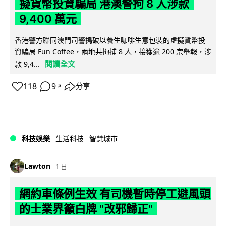
擬貨幣投資騙局 港澳警拘 8 人涉款
9,400 萬元
香港警方聯同澳門司警搗破以養生咖啡生意包裝的虛擬貨幣投
資騙局 Fun Coffee，兩地共拘捕 8 人，接獲逾 200 宗舉報，涉
閱讀全文
款 9,4...
118
9
分享
↗
科技娛樂
生活科技
智慧城市
Lawton
1 日
網約車條例生效 有司機暫時停工避風頭
的士業界籲白牌 "改邪歸正"