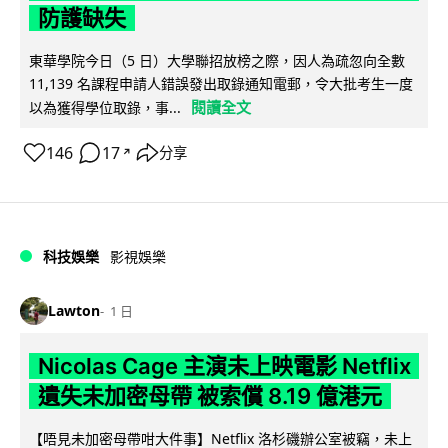
防護缺失
東華學院今日（5 日）大學聯招放榜之際，因人為疏忽向全數
11,139 名課程申請人錯誤發出取錄通知電郵，令大批考生一度
閱讀全文
以為獲得學位取錄，事...
146
17
分享
↗
科技娛樂
影視娛樂
Lawton
1 日
Nicolas Cage 主演未上映電影 Netflix
遺失未加密母帶 被索償 8.19 億港元
【唔見未加密母帶咁大件事】Netflix 洛杉磯辦公室被竊，未上