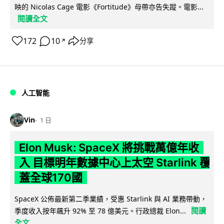
映的 Nicolas Cage 電影《Fortitude》母帶亦告失蹤。電影...
閱讀全文
172
10
分享
↗
人工智能
Vin
1 日
Elon Musk: SpaceX 將挑戰萬億年收
入 目標明年數據中心上太空 Starlink 覆
蓋全球170國
SpaceX 公佈最新第二季業績，受惠 Starlink 與 AI 業務帶動，
閱讀
季度收入按年飆升 92% 至 78 億美元。行政總裁 Elon...
全文