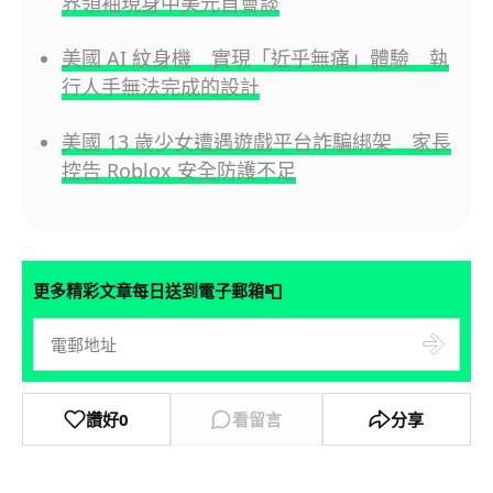
界領袖現身中美元首會談
美國 AI 紋身機 實現「近乎無痛」體驗 執
行人手無法完成的設計
美國 13 歲少女遭遇遊戲平台詐騙綁架 家長
控告 Roblox 安全防護不足
📮
更多精彩文章每日送到電子郵箱
讚好
0
看留言
分享