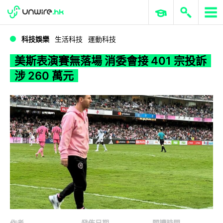
WWDC 2026
GenAI 與雲端科技專區
ERP 與商業 AI
美斯表演賽無落場 消委會接 401 宗投訴涉 260 萬元
科技娛樂
生活科技
運動科技
美斯表演賽無落場 消委會接 401 宗投訴
涉 260 萬元
作者
發佈日期
閱讀時間