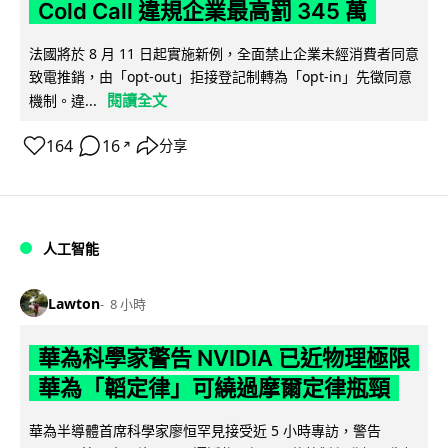
Cold Call 違規企業最高罰 345 萬
法國將於 8 月 11 日起實施新例，全面禁止企業未經消費者同意
致電推銷，由「opt-out」拒接登記制轉為「opt-in」先徵同意
閱讀全文
機制。違...
164
16
分享
↗
人工智能
Lawton
8 小時
華為科學家警告 NVIDIA 已近物理極限
華為「韜定律」可繞過摩爾定律瓶頸
華為半導體首席科學家廖恒罕見接受近 5 小時專訪，警告