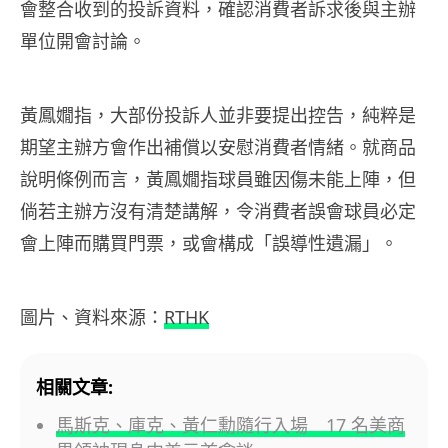
會整合收到的投訴資料，確認消費者訴求後與主辦
單位開會討論。
黃鳳嫺指，大部份投訴人並非要提出控告，純粹是
期望主辦方會作出補償以安慰消費者情緒。就商品
說明條例而言，黃鳳嫺指球員雖因傷未能上陣，但
倘若主辦方沒有清楚講解，令消費者誤會球員必定
會上陣而購買門票，或會構成「誤導性遺漏」。
圖片、資料來源：
RTHK
相關文章:
馬斯克、庫克、黃仁勳隨行入場 17 名美商