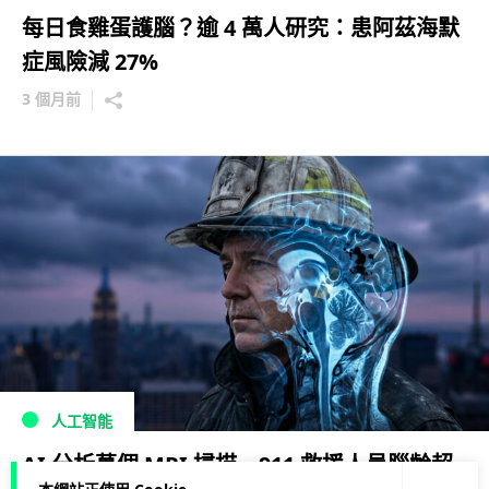
每日食雞蛋護腦？逾 4 萬人研究：患阿茲海默
症風險減 27%
3 個月前
人工智能
AI 分析萬個 MRI 掃描 911 救援人員腦齡超