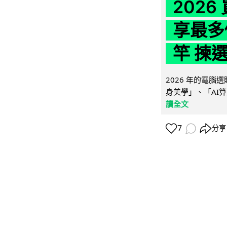
202
享最多
竿 揀
2026 年的電
身美學」、「AI算
讀全文
7
分享