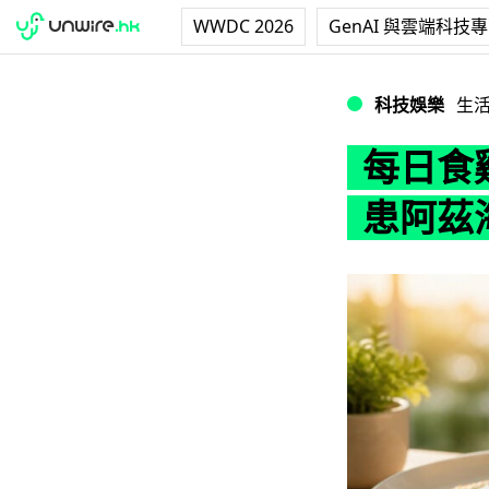
WWDC 2026
GenAI 與雲端科技
每日食雞蛋護腦？逾
科技娛樂
生
每日食
患阿茲