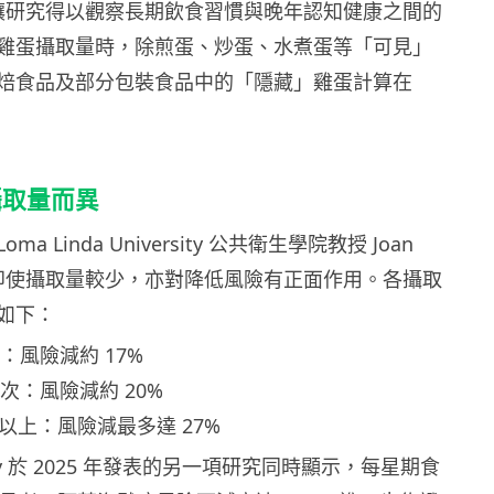
年，讓研究得以觀察長期飲食習慣與晚年認知健康之間的
雞蛋攝取量時，除煎蛋、炒蛋、水煮蛋等「可見」
焙食品及部分包裝食品中的「隱藏」雞蛋計算在
攝取量而異
a Linda University 公共衛生學院教授 Joan
出，即使攝取量較少，亦對降低風險有正面作用。各攝取
如下：
次：風險減約 17%
4 次：風險減約 20%
或以上：風險減最多達 27%
ersity 於 2025 年發表的另一項研究同時顯示，每星期食