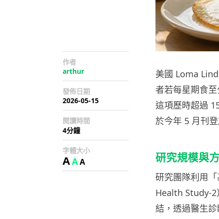
作者
arthur
美國 Loma Lin
者若每星期食至少
發佈日期
2026-05-15
這項歷時超過 1
於今年 5 月刊登於《
閱讀時間
4分鐘
字體大小
研究規模與
A
A
A
研究團隊利用「基
Health St
結，透過醫生診