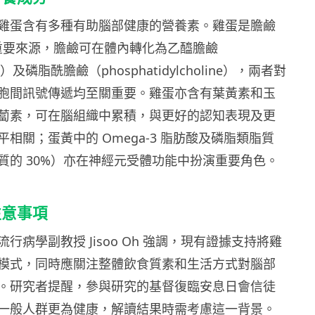
雞蛋含有多種有助腦部健康的營養素。雞蛋是膽鹼
）的重要來源，膽鹼可在體內轉化為乙醯膽鹼
ine）及磷脂酰膽鹼（phosphatidylcholine），兩者對
胞間訊號傳遞均至關重要。雞蛋亦含有葉黃素和玉
蔔素，可在腦組織中累積，與更好的認知表現及更
相關；蛋黃中的 Omega-3 脂肪酸及磷脂類脂質
質的 30%）亦在神經元受體功能中扮演重要角色。
注意事項
行病學副教授 Jisoo Oh 強調，現有證據支持將雞
模式，同時應關注整體飲食質素和生活方式對腦部
。研究者提醒，參與研究的基督復臨安息日會信徒
一般人群更為健康，解讀結果時需考慮這一背景。