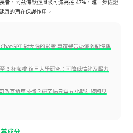
的長者，阿茲海默症風險可減高達 47%，進一步佐證
健康的潛在保護作用。
ChatGPT 對大腦的影響 專家警告恐減弱記憶與
2 至 3 杯咖啡 復旦大學研究：可降低情緒及壓力
可改善揸車技術？研究揭只需 6 小時訓練即見
營養成分