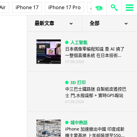
Air
iPhone 17
iPhone 17 Pro
AirPods Pro 3
Ap
最新文章
全部
人工智能
日本偶像零編程知識 靠 AI 搞了
一整個直播系統 在日本技術...
07.08.2026
3D 打印
中三巴士鐵路迷 自製紙皮遙控巴
士 門,水撥識郁 + 實時GPS報站
07.08.2026
城中熱話
iPhone 加速撤出中國 印度成新
機主要基地 上年組裝增至550...