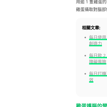
用逾 1 隻雞蛋
雞蛋攝取對腦部
相關文章:
每日使用 
創造力
每日飲 
障礙風險
每日打機
效
雞蛋護腦的