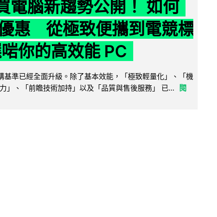
6 買電腦新趨勢公開！ 如何
優惠 從極致便攜到電競標
選啱你的高效能 PC
腦選購基準已經全面升級。除了基本效能，「極致輕量化」、「機
力」、「前瞻技術加持」以及「品質與售後服務」 已...
閱