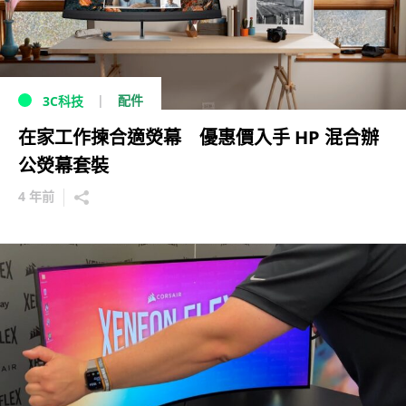
配件
3C科技
在家工作揀合適熒幕 優惠價入手 HP 混合辦
公熒幕套裝
4 年前