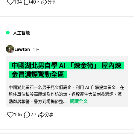
104
40
分享
↗
人工智能
Lawton
1 日
中國湖北男自學 AI 「煉金術」 屋內煉
金冒濃煙驚動全區
中國湖北黃石一名男子見金價高企，利用 AI 自學提煉黃金，在
租住單位私設高壓爐及作坊冶煉，過程產生大量刺鼻濃煙，驚
閱讀全文
動鄰居報警。警方到場揭發整...
106
7
分享
↗