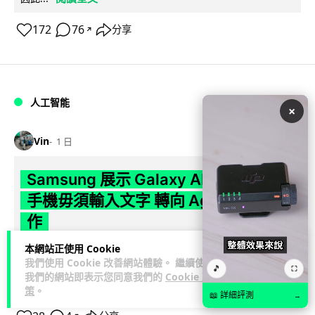
172
76
分享
↗
人工智能
×
Vin
1 日
Samsung 展示 Galaxy AI 新方向 未來
手機毋須輸入文字 轉向 Agent 全自動操
作
本網站正使用 Cookie
Samsung 電子 MX 部門顧客體驗辦公室主管兼副總裁 Jay Kim
我們使用 Cookie 改善網站體驗。 繼續使用
閱讀全
表示，品牌正推動 Galaxy AI 邁向全自動化 Agent...
🎵
⛶
我們的網站即表示您同意我們的
Cookie 政
文
策
。
📖 詳細評測
→