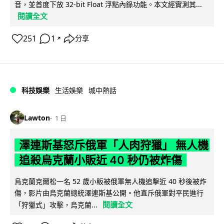
音，並首度下放 32-bit Float 浮點內錄功能。本文經實測其...
閱讀全文
251
1
分享
↗
科技娛樂
生活娛樂
城中熱話
Lawton
1 日
澤連斯基怒斥俄軍「人肉狩獵」 無人機
追殺烏克蘭小販近 40 秒仍被炸傷
烏克蘭克爾松一名 52 歲小販被俄軍無人機追擊近 40 秒後被炸
傷，影片由烏克蘭總統澤連斯基公開。他直斥俄軍對平民進行
閱讀全文
「狩獵式」攻擊，烏克蘭...