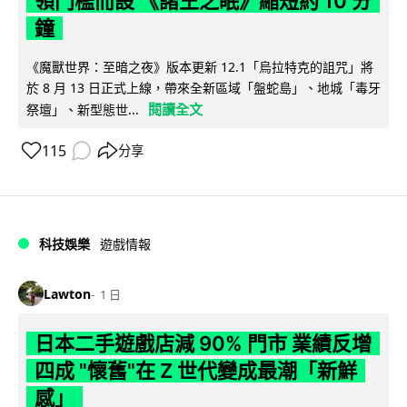
領門檻而設 《諸王之眠》縮短約 10 分
鐘
《魔獸世界：至暗之夜》版本更新 12.1「烏拉特克的詛咒」將
於 8 月 13 日正式上線，帶來全新區域「盤蛇島」、地城「毒牙
閱讀全文
祭壇」、新型態世...
115
分享
科技娛樂
遊戲情報
Lawton
1 日
日本二手遊戲店減 90% 門市 業績反增
四成 "懷舊"在 Z 世代變成最潮「新鮮
感」