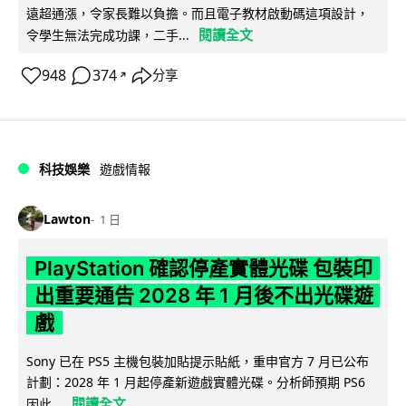
遠超通漲，令家長難以負擔。而且電子教材啟動碼這項設計，
閱讀全文
令學生無法完成功課，二手...
948
374
分享
↗
科技娛樂
遊戲情報
Lawton
1 日
PlayStation 確認停產實體光碟 包裝印
出重要通告 2028 年 1 月後不出光碟遊
戲
Sony 已在 PS5 主機包裝加貼提示貼紙，重申官方 7 月已公布
計劃：2028 年 1 月起停產新遊戲實體光碟。分析師預期 PS6
閱讀全文
因此...