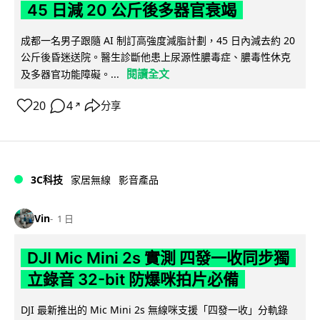
45 日減 20 公斤後多器官衰竭
成都一名男子跟隨 AI 制訂高強度減脂計劃，45 日內減去約 20
公斤後昏迷送院。醫生診斷他患上尿源性膿毒症、膿毒性休克
閱讀全文
及多器官功能障礙。...
20
4
分享
↗
3C科技
家居無線
影音產品
Vin
1 日
DJI Mic Mini 2s 實測 四發一收同步獨
立錄音 32-bit 防爆咪拍片必備
DJI 最新推出的 Mic Mini 2s 無線咪支援「四發一收」分軌錄