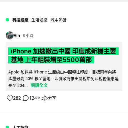
科技娛樂
生活娛樂
城中熱話
Vin
8 小時
iPhone 加速撤出中國 印度成新機主要
基地 上年組裝增至5500萬部
Apple 加速將 iPhone 生產線由中國轉往印度，目標兩年內將
產量最高 50% 移至當地。印度政府推出關稅豁免及稅務優惠延
閱讀全文
長至 204...
282
124
分享
↗
人工智能