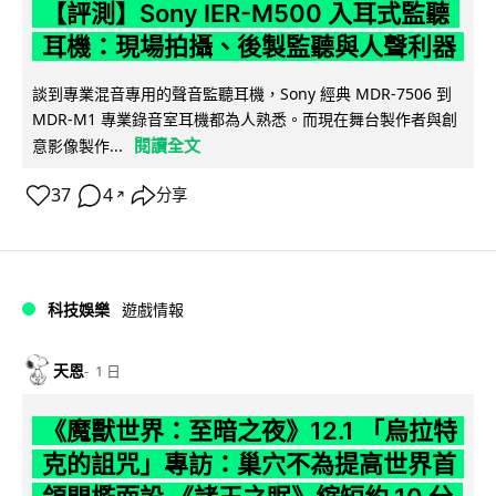
【評測】Sony IER-M500 入耳式監聽
耳機：現場拍攝、後製監聽與人聲利器
談到專業混音專用的聲音監聽耳機，Sony 經典 MDR-7506 到
MDR-M1 專業錄音室耳機都為人熟悉。而現在舞台製作者與創
閱讀全文
意影像製作...
37
4
分享
↗
科技娛樂
遊戲情報
天恩
1 日
《魔獸世界：至暗之夜》12.1 「烏拉特
克的詛咒」專訪：巢穴不為提高世界首