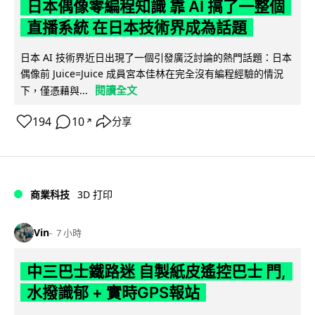
日本偶像零編程知識 靠 AI 搞了一整個
直播系統 在日本技術界成為話題
日本 AI 技術界近日出現了一個引發廣泛討論的熱門話題：日本
偶像前 Juice=Juice 成員宮本佳林在完全沒有編程經驗的情況
閱讀全文
下，僅憑藉與...
194
10
分享
↗
商業科技
3D 打印
Vin
7 小時
中三巴士鐵路迷 自製紙皮遙控巴士 門,
水撥識郁 + 實時GPS報站