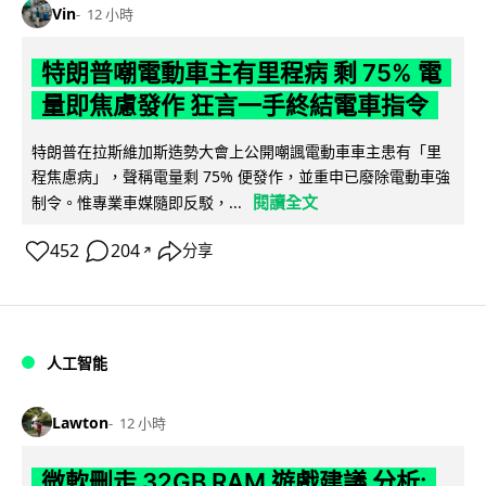
Vin
12 小時
特朗普嘲電動車主有里程病 剩 75% 電
量即焦慮發作 狂言一手終結電車指令
特朗普在拉斯維加斯造勢大會上公開嘲諷電動車車主患有「里
程焦慮病」，聲稱電量剩 75% 便發作，並重申已廢除電動車強
閱讀全文
制令。惟專業車媒隨即反駁，...
452
204
分享
↗
人工智能
Lawton
12 小時
微軟刪走 32GB RAM 遊戲建議 分析: