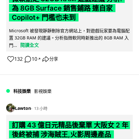
為 8GB Surface 銷售鋪路 連自家
Copilot+ 門檻也未到
Microsoft 被發現靜靜刪除官方網站上，對遊戲玩家要為電腦配
置 32GB RAM 的建議。分析指微軟同時新推出的 8GB RAM 入
閱讀全文
門...
132
10
分享
↗
科技娛樂
影視娛樂
Lawton
13 小時
訂購 43 億日元精品後棄單 大阪女 2 年
後終被捕 涉海賊王,火影周邊產品