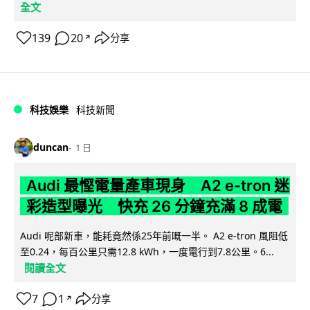
全文
139
20
分享
↗
科技娛樂
科技新聞
duncan
1 日
Audi 最慳電量產車現身 A2 e-tron 迷
彩造型曝光 快充 26 分鐘充滿 8 成電
Audi 呢部新車，能耗竟然係25年前嘅一半。 A2 e-tron 風阻低
至0.24，每百公里只需12.8 kWh，一度電行到7.8公里。6...
閱讀全文
7
1
分享
↗