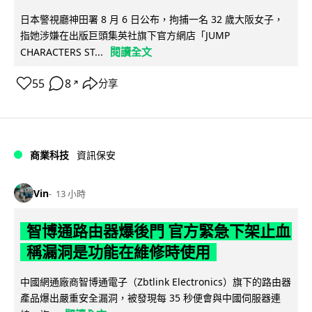
日本警視廳神田署 8 月 6 日公布，拘捕一名 32 歲大阪女子，
指她涉嫌在出版巨頭集英社旗下官方網店「JUMP
閱讀全文
CHARACTERS ST...
55
8
分享
↗
商業科技
資訊保安
Vin
13 小時
智博通路由器爆後門 官方緊急下架止血
稱漏洞是功能在維修時使用
中國網通廠商智博通電子（Zbtlink Electronics）旗下的路由器
產品爆出嚴重安全漏洞，被發現每 35 秒便會與中國伺服器連