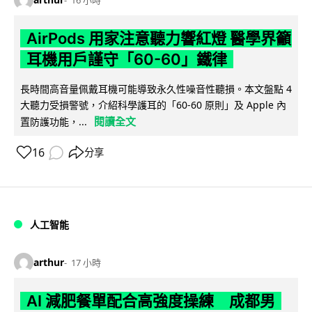
16 小時
AirPods 用家注意聽力響紅燈 醫學界籲
耳機用戶謹守「60-60」鐵律
長時間高音量佩戴耳機可能導致永久性噪音性聽損。本文盤點 4
大聽力受損警號，介紹科學護耳的「60-60 原則」及 Apple 內
閱讀全文
置防護功能，...
16
分享
人工智能
arthur
17 小時
AI 減肥餐單配合高強度操練 成都男