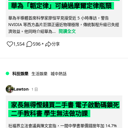
華為「韜定律」可繞過摩爾定律瓶頸
華為半導體首席科學家廖恒罕見接受近 5 小時專訪，警告
NVIDIA 等西方晶片巨頭正逼近物理極限，傳統製程升級已失經
閱讀全文
濟效益。他同時介紹華為...
1,554
596
分享
↗
科技娛樂
生活娛樂
城中熱話
Lawton
1 日
家長無得慳錢買二手書 電子啟動碼鎖死
二手教科書 學生無法做功課
社福界立法會議員陳文宜指，一間中學書單價錢按年加 14.7%