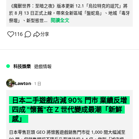
《魔獸世界：至暗之夜》版本更新 12.1「烏拉特克的詛咒」將
於 8 月 13 日正式上線，帶來全新區域「盤蛇島」、地城「毒牙
閱讀全文
祭壇」、新型態世...
116
分享
科技娛樂
遊戲情報
Lawton
1 日
日本二手遊戲店減 90% 門市 業績反增
四成 "懷舊"在 Z 世代變成最潮「新鮮
感」
日本零售巨頭 GEO 將懷舊遊戲銷售門市從 1,000 間大幅減至