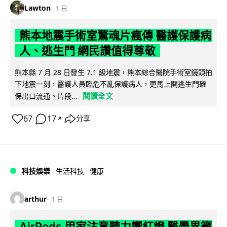
Lawton
1 日
熊本地震手術室驚魂片瘋傳 醫護保護病
人、逃生門 網民讚值得尊敬
熊本縣 7 月 28 日發生 7.1 級地震，熊本綜合醫院手術室鏡頭拍
下地震一刻，醫護人員臨危不亂保護病人，更馬上開逃生門確
閱讀全文
保出口流通。片段...
67
17
分享
↗
科技娛樂
生活科技
健康
arthur
1 日
AirPods 用家注意聽力響紅燈 醫學界籲