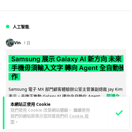
人工智能
Vin
1 日
Samsung 展示 Galaxy AI 新方向 未來
手機毋須輸入文字 轉向 Agent 全自動操
作
Samsung 電子 MX 部門顧客體驗辦公室主管兼副總裁 Jay Kim
閱讀全
表示，品牌正推動 Galaxy AI 邁向全自動化 Agent...
文
本網站正使用 Cookie
我們使用 Cookie 改善網站體驗。 繼續使用
我們的網站即表示您同意我們的
Cookie 政
29
4
分享
↗
策
。