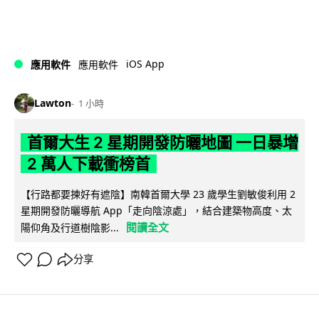
iOS App
應用軟件
應用軟件
Lawton
1 小時
首爾大生 2 星期開發防曬地圖 一日暴增
2 萬人下載衝榜首
【行路都要揀好有遮陰】南韓首爾大學 23 歲學生劉敏俊利用 2
星期開發防曬導航 App「走向陰涼處」，結合建築物高度、太
閱讀全文
陽仰角及行道樹陰影...
分享