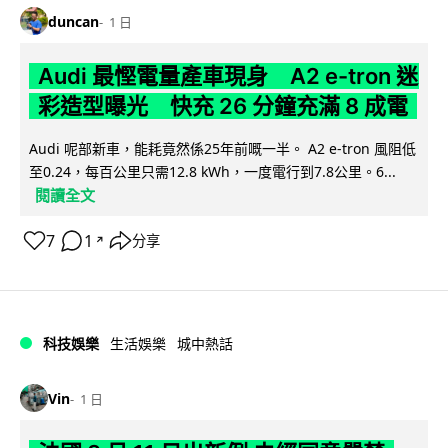
duncan
1 日
Audi 最慳電量產車現身 A2 e-tron 迷
彩造型曝光 快充 26 分鐘充滿 8 成電
Audi 呢部新車，能耗竟然係25年前嘅一半。 A2 e-tron 風阻低
至0.24，每百公里只需12.8 kWh，一度電行到7.8公里。6...
閱讀全文
7
1
分享
↗
科技娛樂
生活娛樂
城中熱話
Vin
1 日