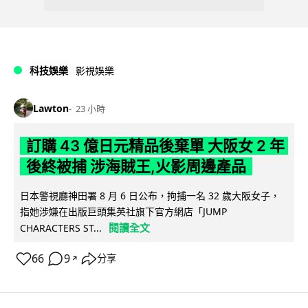
科技娛樂
影視娛樂
Lawton
23 小時
訂購 43 億日元精品後棄單 大阪女 2 年
後終被捕 涉海賊王,火影周邊產品
日本警視廳神田署 8 月 6 日公布，拘捕一名 32 歲大阪女子，
指她涉嫌在出版巨頭集英社旗下官方網店「JUMP
閱讀全文
CHARACTERS ST...
66
9
分享
↗