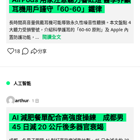
耳機用戶謹守「60-60」鐵律
長時間高音量佩戴耳機可能導致永久性噪音性聽損。本文盤點 4
大聽力受損警號，介紹科學護耳的「60-60 原則」及 Apple 內
閱讀全文
置防護功能，...
18
分享
人工智能
arthur
1 日
AI 減肥餐單配合高強度操練 成都男
45 日減 20 公斤後多器官衰竭