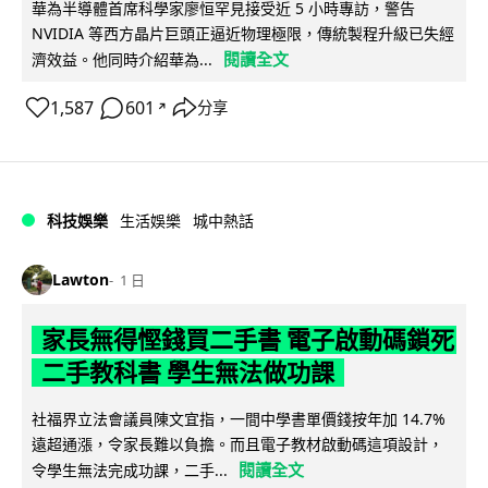
華為半導體首席科學家廖恒罕見接受近 5 小時專訪，警告
NVIDIA 等西方晶片巨頭正逼近物理極限，傳統製程升級已失經
閱讀全文
濟效益。他同時介紹華為...
1,587
601
分享
↗
科技娛樂
生活娛樂
城中熱話
Lawton
1 日
家長無得慳錢買二手書 電子啟動碼鎖死
二手教科書 學生無法做功課
社福界立法會議員陳文宜指，一間中學書單價錢按年加 14.7%
遠超通漲，令家長難以負擔。而且電子教材啟動碼這項設計，
閱讀全文
令學生無法完成功課，二手...