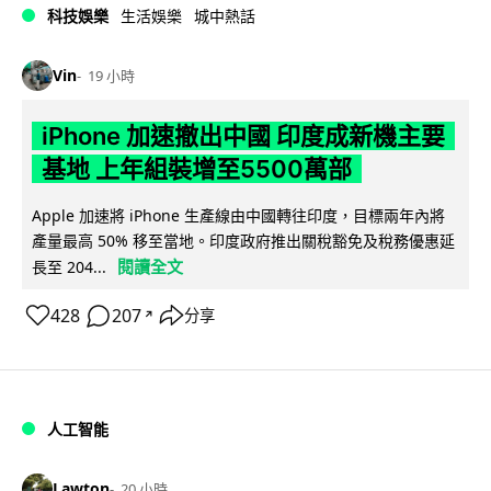
科技娛樂
生活娛樂
城中熱話
Vin
19 小時
iPhone 加速撤出中國 印度成新機主要
基地 上年組裝增至5500萬部
Apple 加速將 iPhone 生產線由中國轉往印度，目標兩年內將
產量最高 50% 移至當地。印度政府推出關稅豁免及稅務優惠延
閱讀全文
長至 204...
428
207
分享
↗
人工智能
Lawton
20 小時