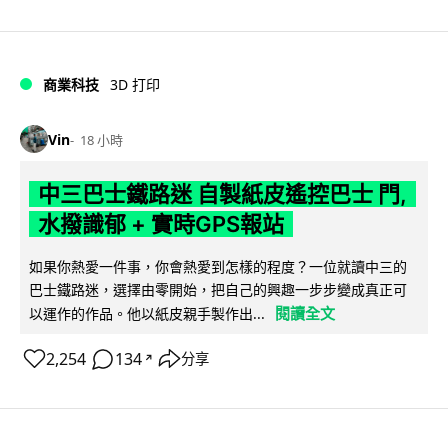
商業科技
3D 打印
Vin
18 小時
中三巴士鐵路迷 自製紙皮遙控巴士 門,
水撥識郁 + 實時GPS報站
如果你熱愛一件事，你會熱愛到怎樣的程度？一位就讀中三的
巴士鐵路迷，選擇由零開始，把自己的興趣一步步變成真正可
閱讀全文
以運作的作品。他以紙皮親手製作出...
2,254
134
分享
↗