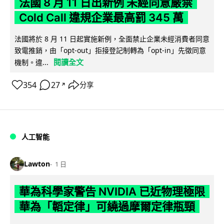
法國 8 月 11 日出新例 未經同意嚴禁
Cold Call 違規企業最高罰 345 萬
法國將於 8 月 11 日起實施新例，全面禁止企業未經消費者同意
致電推銷，由「opt-out」拒接登記制轉為「opt-in」先徵同意
閱讀全文
機制。違...
354
27
分享
↗
人工智能
Lawton
1 日
華為科學家警告 NVIDIA 已近物理極限
華為「韜定律」可繞過摩爾定律瓶頸