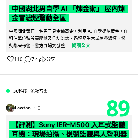
中國湖北男自學 AI 「煉金術」 屋內煉
金冒濃煙驚動全區
中國湖北黃石一名男子見金價高企，利用 AI 自學提煉黃金，在
租住單位私設高壓爐及作坊冶煉，過程產生大量刺鼻濃煙，驚
閱讀全文
動鄰居報警。警方到場揭發整...
110
7
分享
↗
3C科技
流動音樂
89
Lawton
1 日
【評測】Sony IER-M500 入耳式監聽
耳機：現場拍攝、後製監聽與人聲利器