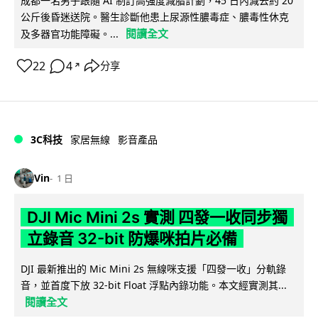
成都一名男子跟隨 AI 制訂高強度減脂計劃，45 日內減去約 20
公斤後昏迷送院。醫生診斷他患上尿源性膿毒症、膿毒性休克
閱讀全文
及多器官功能障礙。...
22
4
分享
↗
3C科技
家居無線
影音產品
Vin
1 日
DJI Mic Mini 2s 實測 四發一收同步獨
立錄音 32-bit 防爆咪拍片必備
DJI 最新推出的 Mic Mini 2s 無線咪支援「四發一收」分軌錄
音，並首度下放 32-bit Float 浮點內錄功能。本文經實測其...
閱讀全文