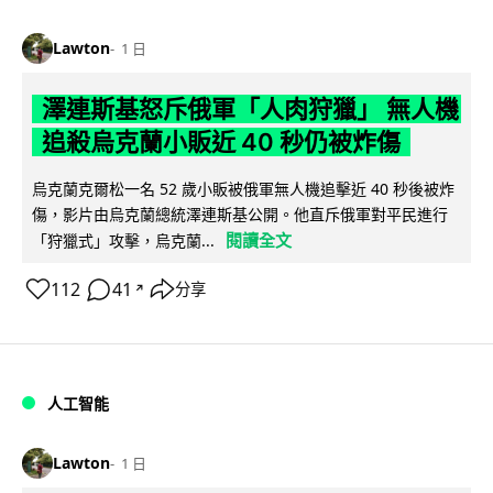
Lawton
1 日
澤連斯基怒斥俄軍「人肉狩獵」 無人機
追殺烏克蘭小販近 40 秒仍被炸傷
烏克蘭克爾松一名 52 歲小販被俄軍無人機追擊近 40 秒後被炸
傷，影片由烏克蘭總統澤連斯基公開。他直斥俄軍對平民進行
閱讀全文
「狩獵式」攻擊，烏克蘭...
112
41
分享
↗
人工智能
Lawton
1 日