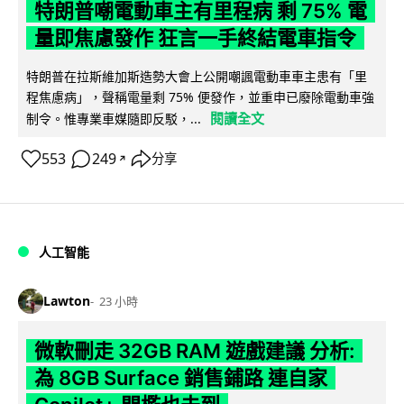
特朗普嘲電動車主有里程病 剩 75% 電
量即焦慮發作 狂言一手終結電車指令
特朗普在拉斯維加斯造勢大會上公開嘲諷電動車車主患有「里
程焦慮病」，聲稱電量剩 75% 便發作，並重申已廢除電動車強
閱讀全文
制令。惟專業車媒隨即反駁，...
553
249
分享
↗
人工智能
Lawton
23 小時
微軟刪走 32GB RAM 遊戲建議 分析:
為 8GB Surface 銷售鋪路 連自家