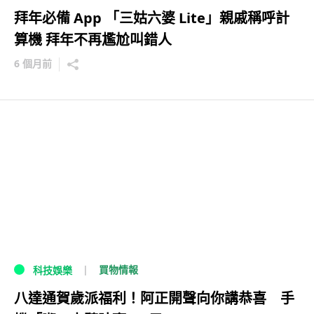
拜年必備 App 「三姑六婆 Lite」親戚稱呼計
算機 拜年不再尷尬叫錯人
6 個月前
買物情報
科技娛樂
八達通賀歲派福利！阿正開聲向你講恭喜 手