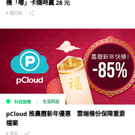
機「嘟」卡隨時贏 28 元
6 個月前
生活科技
科技娛樂
pCloud 推農曆新年優惠 雲端備份保障重要
檔案
4 年前