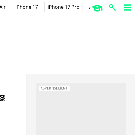
Air
iPhone 17
iPhone 17 Pro
AirPods Pro 3
Ap
ADVERTISEMENT
 發