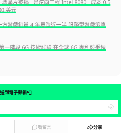
一塊晶片被揭 是逆向工程 Intel 8080 成本 0.5
00 美元
第一方遊戲銷量 4 年暴跌近一半 服務型遊戲策略
一階段 6G 技術試驗 在全球 6G 專利競爭領
📮
送到電子郵箱
看留言
分享