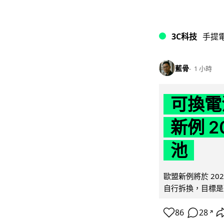
3C科技
手提
藍骨
1 小時
可換電
新例 
池
歐盟新例將於 20
自行拆換，目標是延
86
28
↗