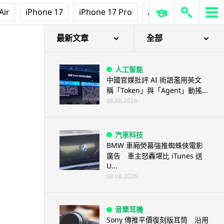
Air
iPhone 17
iPhone 17 Pro
AirPods Pro 3
Ap
最新文章
全部
人工智能
中國官媒批評 AI 術語濫用英文
稱「Token」與「Agent」動搖...
08.08.2026
汽車科技
BMW 車廂熒幕強推蜘蛛俠電影
廣告 車主怒轟堪比 iTunes 送
U...
08.08.2026
音樂耳機
Sony 傳推平價復刻版耳筒 沿用