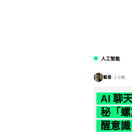
人工智能
藍骨
2 小時
AI 
秘「螺
醒意識