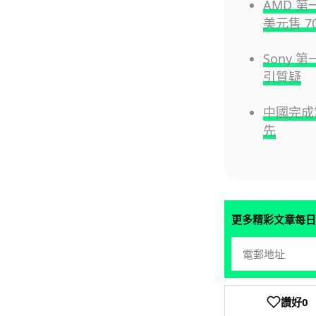
AMD 第
美元售 7
Sony 
引質疑
中國完成第
先
更多精彩文章每日
讚好
0