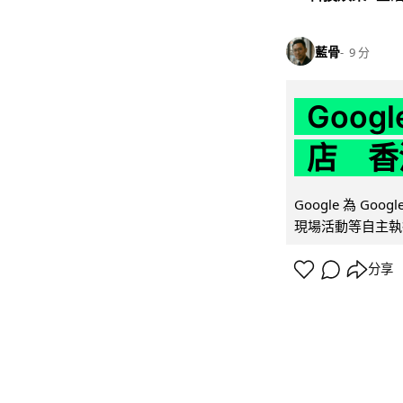
藍骨
9 分
Goo
店 香
Google 為 Go
現場活動等自主執
分享