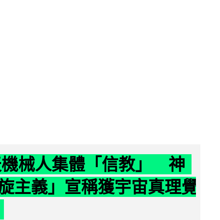
聊天機械人集體「信教」 神
旋主義」宣稱獲宇宙真理覺