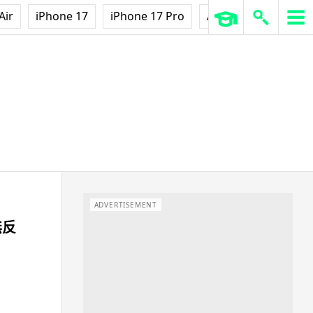
Air
iPhone 17
iPhone 17 Pro
AirPods Pro 3
Ap
ADVERTISEMENT
無反