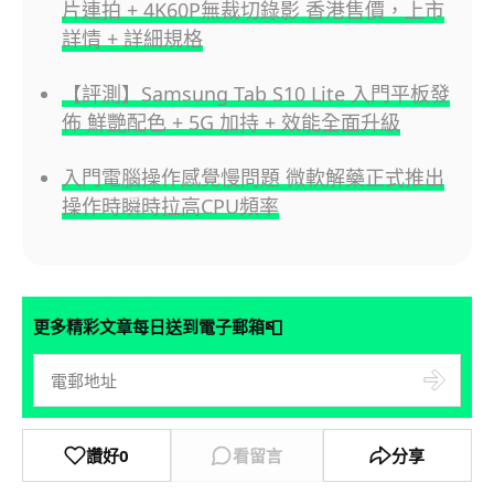
片連拍 + 4K60P無裁切錄影 香港售價，上市
詳情 + 詳細規格
【評測】Samsung Tab S10 Lite 入門平板發
佈 鮮艷配色 + 5G 加持 + 效能全面升級
入門電腦操作感覺慢問題 微軟解藥正式推出
操作時瞬時拉高CPU頻率
📮
更多精彩文章每日送到電子郵箱
讚好
0
看留言
分享