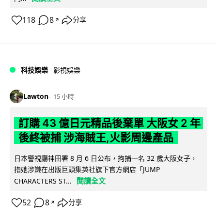
118
8
分享
↗
科技娛樂
影視娛樂
Lawton
15 小時
訂購 43 億日元精品後棄單 大阪女 2 年
後終被捕 涉海賊王,火影周邊產品
日本警視廳神田署 8 月 6 日公布，拘捕一名 32 歲大阪女子，
指她涉嫌在出版巨頭集英社旗下官方網店「JUMP
閱讀全文
CHARACTERS ST...
52
8
分享
↗