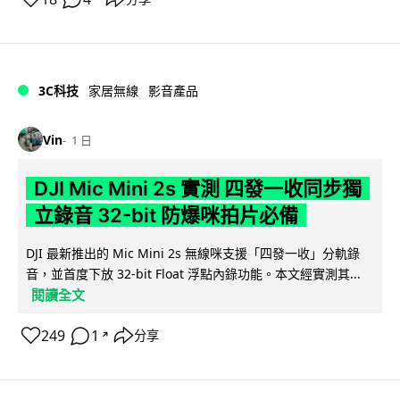
3C科技
家居無線
影音產品
Vin
1 日
DJI Mic Mini 2s 實測 四發一收同步獨
立錄音 32-bit 防爆咪拍片必備
DJI 最新推出的 Mic Mini 2s 無線咪支援「四發一收」分軌錄
音，並首度下放 32-bit Float 浮點內錄功能。本文經實測其...
閱讀全文
249
1
分享
↗