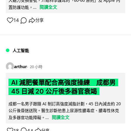
大聽力受損警號，介紹科學護耳的「60-60 原則」及 Apple 內
閱讀全文
置防護功能，...
14
分享
人工智能
arthur
20 小時
AI 減肥餐單配合高強度操練 成都男
45 日減 20 公斤後多器官衰竭
成都一名男子跟隨 AI 制訂高強度減脂計劃，45 日內減去約 20
公斤後昏迷送院。醫生診斷他患上尿源性膿毒症、膿毒性休克
閱讀全文
及多器官功能障礙。...
18
4
分享
↗