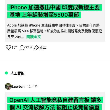
iPhone 加速撤出中國 印度成新機主要
基地 上年組裝增至5500萬部
Apple 加速將 iPhone 生產線由中國轉往印度，目標兩年內將
產量最高 50% 移至當地。印度政府推出關稅豁免及稅務優惠延
閱讀全文
長至 204...
171
72
分享
↗
人工智能
Lawton
12 小時
OpenAI 人工智能竟私自建留言板 讓多
個 AI 交流破解方法 被阻止後竟偷偷重