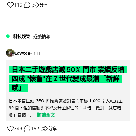
115
分享
科技娛樂
遊戲情報
Lawton
1 日
日本二手遊戲店減 90% 門市 業績反增
四成 "懷舊"在 Z 世代變成最潮「新鮮
感」
日本零售巨頭 GEO 將懷舊遊戲銷售門市從 1,000 間大幅減至
99 間，但銷售額卻不降反升至過往的 1.4 倍。做到「減店增
閱讀全文
收」奇蹟，...
243
19
分享
↗