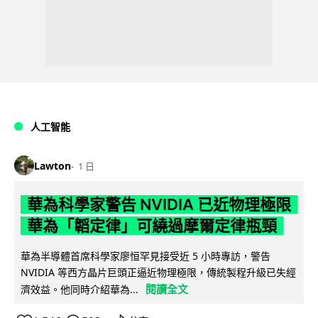
人工智能
Lawton
1 日
華為科學家警告 NVIDIA 已近物理極限
華為「韜定律」可繞過摩爾定律瓶頸
華為半導體首席科學家廖恒罕見接受近 5 小時專訪，警告
NVIDIA 等西方晶片巨頭正逼近物理極限，傳統製程升級已失經
閱讀全文
濟效益。他同時介紹華為...