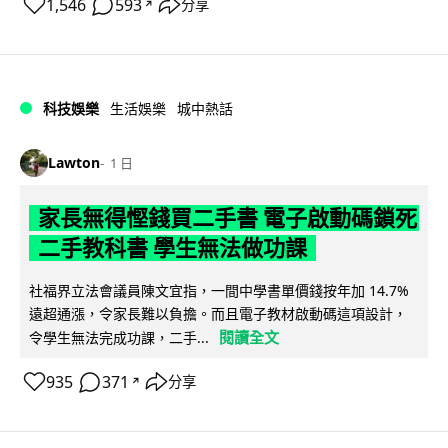
1,546
593
分享
↗
科技娛樂
生活娛樂
城中熱話
Lawton
1 日
家長無得慳錢買二手書 電子啟動碼鎖死
二手教科書 學生無法做功課
社福界立法會議員陳文宜指，一間中學書單價錢按年加 14.7%
遠超通漲，令家長難以負擔。而且電子教材啟動碼這項設計，
閱讀全文
令學生無法完成功課，二手...
935
371
分享
↗