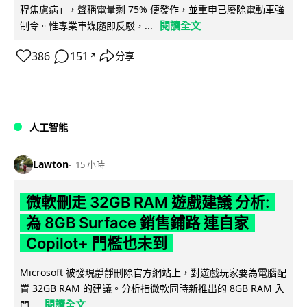
程焦慮病」，聲稱電量剩 75% 便發作，並重申已廢除電動車強
閱讀全文
制令。惟專業車媒隨即反駁，...
386
151
分享
↗
人工智能
Lawton
15 小時
微軟刪走 32GB RAM 遊戲建議 分析:
為 8GB Surface 銷售鋪路 連自家
Copilot+ 門檻也未到
Microsoft 被發現靜靜刪除官方網站上，對遊戲玩家要為電腦配
置 32GB RAM 的建議。分析指微軟同時新推出的 8GB RAM 入
閱讀全文
門...