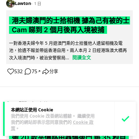
Lawton
1 日
港夫婦澳門的士拾相機 據為己有被的士
Cam 睇到 2 個月後再入境被捕
一對香港夫婦今年 5 月遊澳門乘的士拾獲他人遺留相機及電
池，拾遺不報並帶返香港自用。兩人本月 2 日經港珠澳大橋再
閱讀全文
次入境澳門時，被治安警察局...
532
75
分享
↗
3C科技
家居無線
本網站正使用 Cookie
我們使用 Cookie 改善網站體驗。 繼續使用
Vin
1 日
我們的網站即表示您同意我們的
Cookie 政
策
。
逾 20 款平價路由器爆後門 每 35 秒自