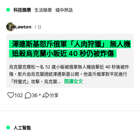
科技娛樂
生活娛樂
城中熱話
Lawton
1 日
澤連斯基怒斥俄軍「人肉狩獵」 無人機
追殺烏克蘭小販近 40 秒仍被炸傷
烏克蘭克爾松一名 52 歲小販被俄軍無人機追擊近 40 秒後被炸
傷，影片由烏克蘭總統澤連斯基公開。他直斥俄軍對平民進行
閱讀全文
「狩獵式」攻擊，烏克蘭...
102
36
分享
↗
人工智能