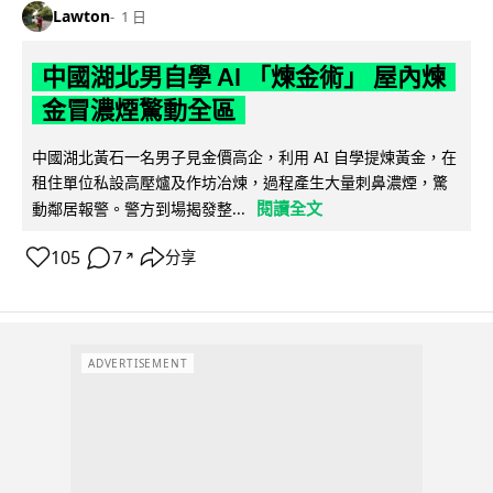
Lawton
1 日
中國湖北男自學 AI 「煉金術」 屋內煉
金冒濃煙驚動全區
中國湖北黃石一名男子見金價高企，利用 AI 自學提煉黃金，在
租住單位私設高壓爐及作坊冶煉，過程產生大量刺鼻濃煙，驚
閱讀全文
動鄰居報警。警方到場揭發整...
105
7
分享
↗
ADVERTISEMENT