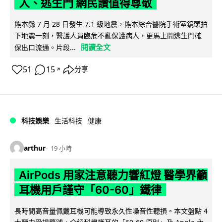
人、逃生門 網民讚值得尊敬
熊本縣 7 月 28 日發生 7.1 級地震，熊本綜合醫院手術室鏡頭拍
下地震一刻，醫護人員臨危不亂保護病人，更馬上開逃生門確
閱讀全文
保出口流通。片段...
51
15
分享
↗
科技娛樂
生活科技
健康
arthur
19 小時
AirPods 用家注意聽力響紅燈 醫學界籲
耳機用戶謹守「60-60」鐵律
長時間高音量佩戴耳機可能導致永久性噪音性聽損。本文盤點 4