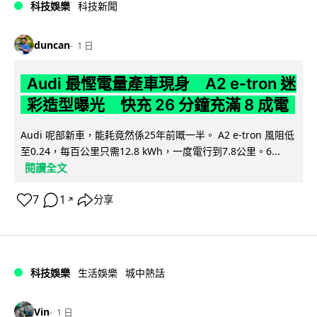
科技娛樂
科技新聞
duncan
1 日
Audi 最慳電量產車現身 A2 e-tron 迷
彩造型曝光 快充 26 分鐘充滿 8 成電
Audi 呢部新車，能耗竟然係25年前嘅一半。 A2 e-tron 風阻低
至0.24，每百公里只需12.8 kWh，一度電行到7.8公里。6...
閱讀全文
7
1
分享
↗
科技娛樂
生活娛樂
城中熱話
Vin
1 日