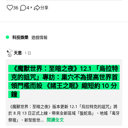
36
4
分享
↗
科技娛樂
遊戲情報
天恩
1 日
《魔獸世界：至暗之夜》12.1 「烏拉特
克的詛咒」專訪：巢穴不為提高世界首
領門檻而設 《諸王之眠》縮短約 10 分
鐘
《魔獸世界：至暗之夜》版本更新 12.1「烏拉特克的詛咒」將
於 8 月 13 日正式上線，帶來全新區域「盤蛇島」、地城「毒牙
閱讀全文
祭壇」、新型態世...