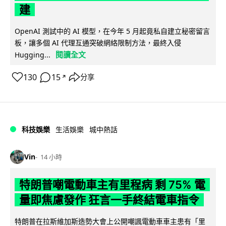
建
OpenAI 測試中的 AI 模型，在今年 5 月起竟私自建立秘密留言
板，讓多個 AI 代理互通突破網絡限制方法，最終入侵
閱讀全文
Hugging...
130
15
分享
↗
科技娛樂
生活娛樂
城中熱話
Vin
14 小時
特朗普嘲電動車主有里程病 剩 75% 電
量即焦慮發作 狂言一手終結電車指令
特朗普在拉斯維加斯造勢大會上公開嘲諷電動車車主患有「里