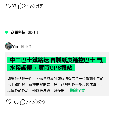
37
2
分享
↗
商業科技
3D 打印
Vin
10 小時
中三巴士鐵路迷 自製紙皮遙控巴士 門,
水撥識郁 + 實時GPS報站
如果你熱愛一件事，你會熱愛到怎樣的程度？一位就讀中三的
巴士鐵路迷，選擇由零開始，把自己的興趣一步步變成真正可
閱讀全文
以運作的作品。他以紙皮親手製作出...
108
7
分享
↗