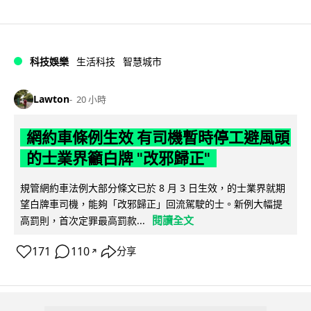
科技娛樂
生活科技
智慧城市
Lawton
20 小時
網約車條例生效 有司機暫時停工避風頭
的士業界籲白牌 "改邪歸正"
規管網約車法例大部分條文已於 8 月 3 日生效，的士業界就期
望白牌車司機，能夠「改邪歸正」回流駕駛的士。新例大幅提
閱讀全文
高罰則，首次定罪最高罰款...
171
110
分享
↗