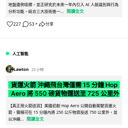
地盤違例吸煙，並正研究於未來一年內引入 AI 人臉識別與行為
閱讀全文
分析功能，結合三大技術進一...
227
53
分享
↗
人工智能
Lawton
23 小時
貨運火箭 沖繩飛台灣僅需 15 分鐘 Hop
Aero 將 550 磅貨物運送至 725 公里外
【真正用火箭送貨】美國初創 Hop Aero 公開自動駕駛貨運火
箭，聲稱可在 15 分鐘內將 250 公斤物資投送 750 公里外，並
閱讀全文
以沖繩...