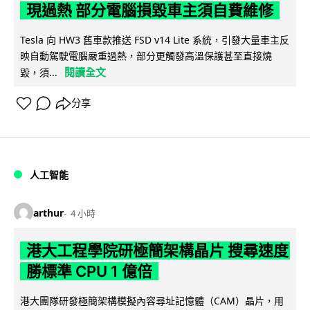
現過熱 部分電腦損毀車主須自費維修
Tesla 向 HW3 舊車款推送 FSD v14 Lite 系統，引發大量車主反
映自動駕駛電腦嚴重過熱，部分更觸發高溫保護甚至直接燒
閱讀全文
毀，須...
分享
人工智能
arthur
4 小時
港大工程學院研極簡架構晶片 搜尋速度
勝標準 CPU 1 億倍
港大團隊研發極簡架構模擬內容尋址記憶體（CAM）晶片，用