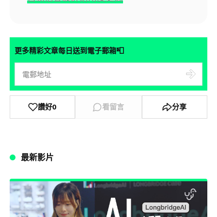
📮
更多精彩文章每日送到電子郵箱
讚好
0
看留言
分享
最新影片