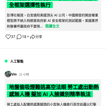
全框架選擇性執行
彭博社報道，白宮通知美國頂尖 AI 公司，中國開發的開放權重
模型將不納入特朗普政府新 AI 安全框架的測試範圍。美國業界
閱讀全文
則聯署呼籲政府不要限...
37
18
分享
↗
人工智能
Vin
22 小時
地盤偷吸煙難逃高空法眼 勞工處出動熱
感無人機 擬加 AI 人臉識別精準執法
勞工處投入配備熱感應鏡頭的小型無人機進行高空巡邏以打擊