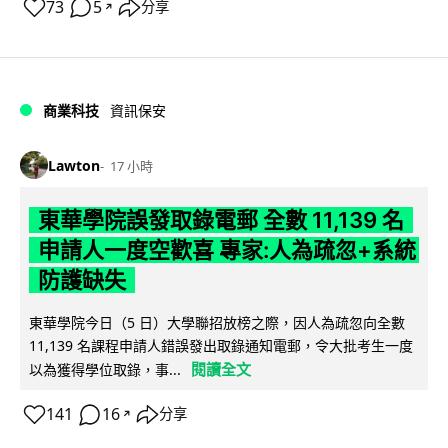
73
5
分享
↗
商業科技
資訊保安
Lawton
17 小時
東華學院誤發取錄電郵 全數 11,139 名
申請人一度空歡喜 專家:人為疏忽+系統
防護缺失
東華學院今日（5 日）大學聯招放榜之際，因人為疏忽向全數
11,139 名課程申請人錯誤發出取錄通知電郵，令大批考生一度
閱讀全文
以為獲得學位取錄，事...
141
16
分享
↗