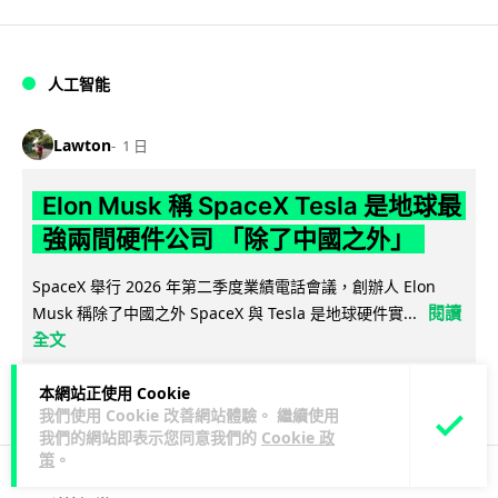
人工智能
Lawton
1 日
Elon Musk 稱 SpaceX Tesla 是地球最
強兩間硬件公司 「除了中國之外」
SpaceX 舉行 2026 年第二季度業績電話會議，創辦人 Elon
閱讀
Musk 稱除了中國之外 SpaceX 與 Tesla 是地球硬件實...
全文
205
22
分享
↗
本網站正使用 Cookie
我們使用 Cookie 改善網站體驗。 繼續使用
我們的網站即表示您同意我們的
Cookie 政
策
。