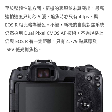
至於整體性能方面，新機的表現並未算突出，最高
5
4 fps
連拍速度只每秒
張，追焦時亦只有
，與
EOS R
相比略為遜色。不過，新機的自動對焦系統
Dual Pixel CMOS AF
仍然採用
技術，不過規格上
EOS R
4,779
仍與
有一定距離，只有
點感應及
-5EV
低光對焦格。