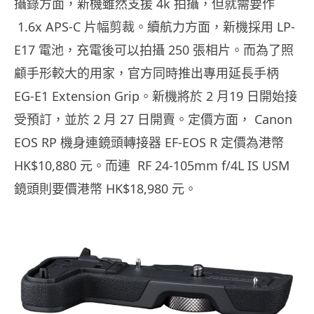
4k
攝錄方面，新機雖然支援
拍攝，但就需要作
1.6x APS-C
LP-
片幅剪裁。續航力方面，新機採用
E17
250
電池，充電後可以拍攝
張相片。而為了照
顧手形較大的用家，官方同時推出專用延長手柄
EG-E1 Extension Grip
2
19
。新機將於
月
日開始接
2
27
Canon
受預訂，並於
月
日開賣。定價方面，
EOS RP
EF-EOS R
機身連鏡頭轉接器
定價為港幣
HK$10,880
RF 24-105mm f/4L IS USM
元。而連
HK$18,980
鏡頭則要價港幣
元。