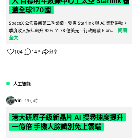
入 目標明年數據中心上太空 Starlink 覆
蓋全球170國
SpaceX 公佈最新第二季業績，受惠 Starlink 與 AI 業務帶動，
閱讀
季度收入按年飆升 92% 至 78 億美元。行政總裁 Elon...
全文
104
14
分享
↗
人工智能
Vin
19 小時
港大研原子級新晶片 AI 搜尋速度提升
一億倍 手機人臉識別免上雲端