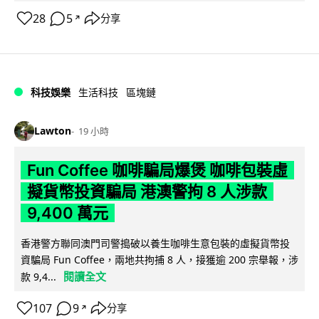
28
5
分享
↗
科技娛樂
生活科技
區塊鏈
Lawton
19 小時
Fun Coffee 咖啡騙局爆煲 咖啡包裝虛
擬貨幣投資騙局 港澳警拘 8 人涉款
9,400 萬元
香港警方聯同澳門司警搗破以養生咖啡生意包裝的虛擬貨幣投
資騙局 Fun Coffee，兩地共拘捕 8 人，接獲逾 200 宗舉報，涉
閱讀全文
款 9,4...
107
9
分享
↗