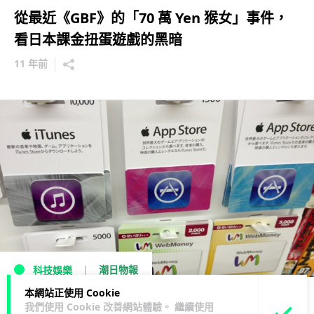
從最近《GBF》的「70 萬 Yen 猴女」事件，
看日本課金扭蛋遊戲的黑暗
11 年前
潮日物報
科技娛樂
本網站正使用 Cookie
封殺「重課金」後破產，大阪修訂破產申請書
我們使用 Cookie 改善網站體驗。 繼續使用