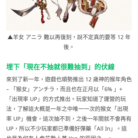
▲羊女 アニラ 難以再復刻，說不定真的要等 12 年
後。
埋下「現在不抽就很難抽到」的伏線
來到了新一年，遊戲也順勢推出 12 歲神的猴年角色
– 「猴女」アンチラ，而且也在正月以「6% 」+
「出現率 UP」的方式推出。玩家知道了運營的玩
法，了解這大概是一年之中唯一一次的猴女「出現
率 UP」機會，這次抽不到，之後一年間就不會再有
UP，所以不少玩家都已準備好彈藥「All In」。這