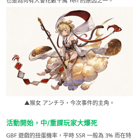
也是為何有人會花數十萬 Yen 的原因之一。
▲猴女 アンチラ，今次事件的主角。
活動開始，中/重課玩家大爆死
GBF 遊戲的扭蛋機率，平時 SSR 一般為 3% 而在特