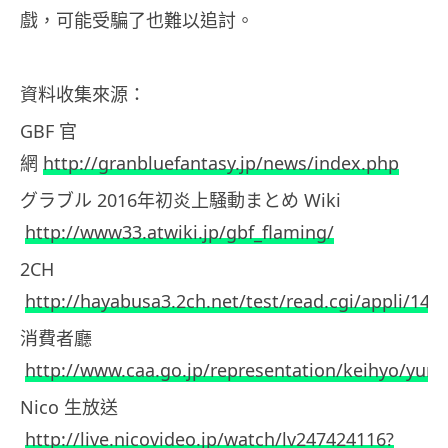
戲，可能受騙了也難以追討。
資料收集來源：
GBF 官
網
http://granbluefantasy.jp/news/index.php
グラブル 2016年初炎上騒動まとめ Wiki
http://www33.atwiki.jp/gbf_flaming/
2CH
http://hayabusa3.2ch.net/test/read.cgi/appli/145
消費者廳
http://www.caa.go.jp/representation/keihyo/yuri.
Nico 生放送
http://live.nicovideo.jp/watch/lv247424116?