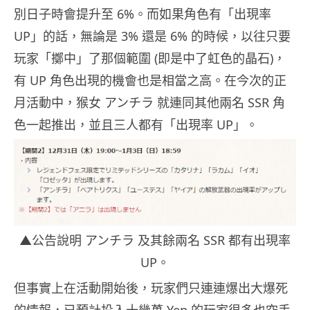
別日子時會提升至 6%。而如果角色有「出現率
UP」的話，無論是 3% 還是 6% 的時候，以往只要
玩家「擲中」了那個範圍 (即是中了虹色的晶石)，
有 UP 角色出現的機會也是相當之高。在今次的正
月活動中，猴女 アンチラ 就連同其他兩名 SSR 角
色一起推出，並且三人都有「出現率 UP」。
▲公告說明 アンチラ 及其餘兩名 SSR 都有出現率
UP。
但事實上在活動開始後，玩家們只連連爆出大爆死