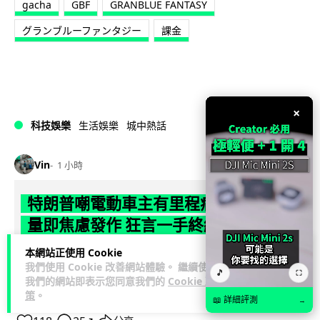
gacha
GBF
GRANBLUE FANTASY
グランブルーファンタジー
課金
×
科技娛樂
生活娛樂
城中熱話
Vin
1 小時
特朗普嘲電動車主有里程病 剩 75% 電
量即焦慮發作 狂言一手終結電車指令
本網站正使用 Cookie
特朗普在拉斯維加斯造勢大會上公開嘲諷電動車車主患有「里
我們使用 Cookie 改善網站體驗。 繼續使用
程焦慮病」，聲稱電量剩 75% 便發作，並重申已廢除電動車強
🎵
⛶
我們的網站即表示您同意我們的
Cookie 政
閱讀全文
制令。惟專業車媒隨即反駁，...
策
。
📖 詳細評測
→