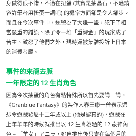
身做得很不錯，不過在扭蛋 (其實是抽晶石，不過請
容許筆者用扭蛋一詞吧) 的機率方面卻是令人卻步。
而且在今次事件中，運營為了大賺一筆，犯下了相
當嚴重的錯誤。除了令一堆「重課金」的玩家成了
苦主、激怒了他們之外，現時還被集體投訴上日本
的消費者廳。
事件的來龍去脈
一年限定的 12 生肖角色
因為今次抽蛋的角色有點特殊所以首先要講一講。
《Granblue Fantasy》的製作人春田康一曾表示過
想令遊戲發展十二年或以上 (他是認真的)，遊戲在
上年羊年的時候就推出以 12 生肖為題的 12 歲神角
色 – 「羊女」アニラ，她自推出後只會在每個月的