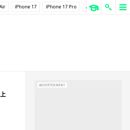
Air
iPhone 17
iPhone 17 Pro
AirPods Pro 3
Ap
ADVERTISEMENT
車上