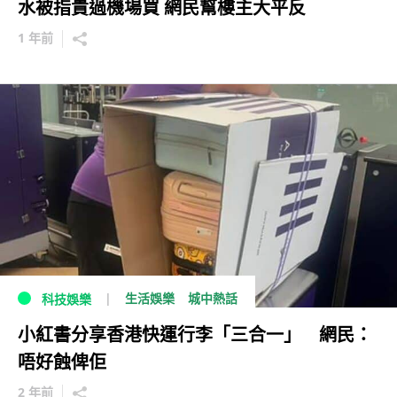
水被指貴過機場買 網民幫樓主大平反
1 年前
生活娛樂
城中熱話
科技娛樂
小紅書分享香港快運行李「三合一」 網民：
唔好蝕俾佢
2 年前