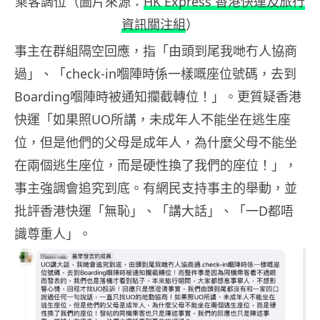
乘客調位（圖片來源：
HK Express 香港快運及旅行
資訊關注組
）
事主在群組隔空回應，指「由頭到尾我哋冇人協商
過」、「check-in嗰陣時係一樣嘅座位號碼，去到
Boarding嗰陣時被通知攔截轉位！」。更質疑香港
快運「如果照UO所講，未成年人不能坐在逃生座
位，但是他們的父母是成年人，為什麼父母不能坐
在兩個逃生座位，而是硬性換了我們的座位！」，
事主強調會追究到底。有網民支持事主的舉動，並
批評香港快運「無恥」、「講大話」、「一D都唔
識尊重人」。