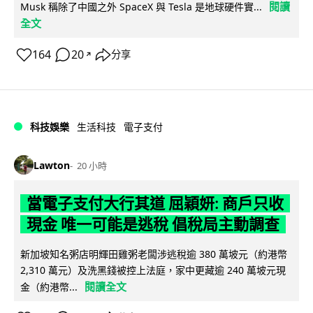
閱讀
Musk 稱除了中國之外 SpaceX 與 Tesla 是地球硬件實...
全文
164
20
分享
↗
科技娛樂
生活科技
電子支付
Lawton
20 小時
當電子支付大行其道 屈穎妍: 商戶只收
現金 唯一可能是逃稅 倡稅局主動調查
新加坡知名粥店明輝田雞粥老闆涉逃稅逾 380 萬坡元（約港幣
2,310 萬元）及洗黑錢被控上法庭，家中更藏逾 240 萬坡元現
閱讀全文
金（約港幣...