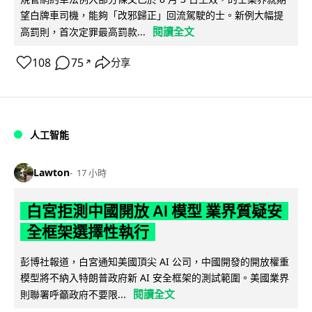
望白牌車司機，能夠「改邪歸正」回流駕駛的士。新例大幅提
閱讀全文
高罰則，首次定罪最高罰款...
108
75
分享
↗
人工智能
Lawton
17 小時
白宮拒測中國開放 AI 模型 業界質疑安
全框架選擇性執行
彭博社報道，白宮通知美國頂尖 AI 公司，中國開發的開放權重
模型將不納入特朗普政府新 AI 安全框架的測試範圍。美國業界
閱讀全文
則聯署呼籲政府不要限...