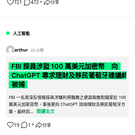
721
472
分享
↗
人工智能
arthur
22 小時
FBI 探員涉盜 100 萬美元加密幣 向
ChatGPT 尋求理財及移民葡萄牙建議終
被捕
FBI 一名資深反情報探員涉嫌利用職務之便盜取敵對國家近 100
萬美元加密貨幣，事後更向 ChatGPT 諮詢理財及移民葡萄牙方
閱讀全文
案，最終因...
19
1
分享
↗