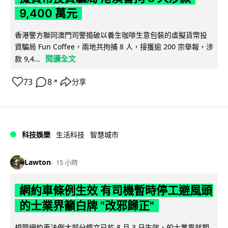
9,400 萬元
香港警方聯同澳門司警搗破以養生咖啡生意包裝的虛擬貨幣投
資騙局 Fun Coffee，兩地共拘捕 8 人，接獲逾 200 宗舉報，涉
閱讀全文
款 9,4...
73
8
分享
↗
科技娛樂
生活科技
智慧城市
Lawton
15 小時
網約車條例生效 有司機暫時停工避風頭
的士業界籲白牌 "改邪歸正"
規管網約車法例大部分條文已於 8 月 3 日生效，的士業界就期