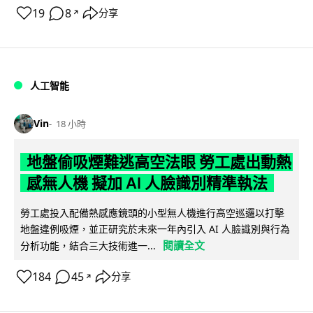
19
8
分享
↗
人工智能
Vin
18 小時
地盤偷吸煙難逃高空法眼 勞工處出動熱
感無人機 擬加 AI 人臉識別精準執法
勞工處投入配備熱感應鏡頭的小型無人機進行高空巡邏以打擊
地盤違例吸煙，並正研究於未來一年內引入 AI 人臉識別與行為
閱讀全文
分析功能，結合三大技術進一...
184
45
分享
↗