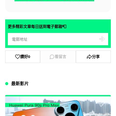
📮
更多精彩文章每日送到電子郵箱
讚好
0
看留言
分享
最新影片