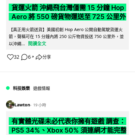
貨運火箭 沖繩飛台灣僅需 15 分鐘 Hop
Aero 將 550 磅貨物運送至 725 公里外
【真正用火箭送貨】美國初創 Hop Aero 公開自動駕駛貨運火
箭，聲稱可在 15 分鐘內將 250 公斤物資投送 750 公里外，並
閱讀全文
以沖繩...
32
6
分享
↗
科技娛樂
遊戲情報
Lawton
19 小時
有實體光碟未必代表你擁有遊戲 調查：
PS5 34%、Xbox 50% 須連網才能完整