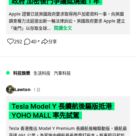
政府 加密後門爭議延燒逾 1 年
Apple 證實已就英國政府要求取得用戶加密資料一事，向英國
調查權力法庭提出新一輪法律訴訟。英國政府要求 Apple 建立
閱讀全文
「後門」以存取全球...
292
40
分享
↗
科技娛樂
生活科技
汽車科技
Lawton
1 日
Tesla Model Y 長續航後驅版抵港
YOHO MALL 率先試駕
Tesla 香港推出 Model Y Premium 長續航後輪驅動版，續航最
高達 691 公里，為家族中續航最長單摩打版本。新車即日起於