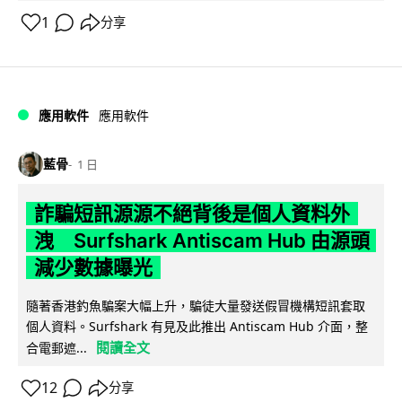
1
分享
應用軟件
應用軟件
藍骨
1 日
詐騙短訊源源不絕背後是個人資料外
洩 Surfshark Antiscam Hub 由源頭
減少數據曝光
隨著香港釣魚騙案大幅上升，騙徒大量發送假冒機構短訊套取
個人資料。Surfshark 有見及此推出 Antiscam Hub 介面，整
閱讀全文
合電郵遮...
12
分享