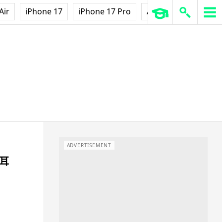
Air
iPhone 17
iPhone 17 Pro
AirPods Pro 3
Ap
ADVERTISEMENT
、耳