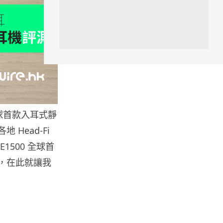
攝影文化
Sony 授權鏡頭名單公佈 中國廠
平價鏡頭全數缺席 Nikon 已...
04.08.2026
健康
室內空氣 40 度暑熱難耐 德國空
調普及率僅 3% 大眾繼...
04.08.2026
全球首款入耳式靜
各地 Head-Fi
社交網絡
1500 全球首
Telegram 一度從 Apple App
，在此就讓我
Store 下架 官...
04.08.2026
城中熱話
葵芳街燈狂閃近 1 小時 網民笑稱