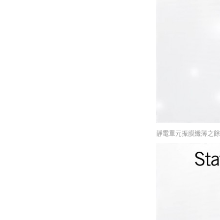
靜電單元振膜纖薄之餘