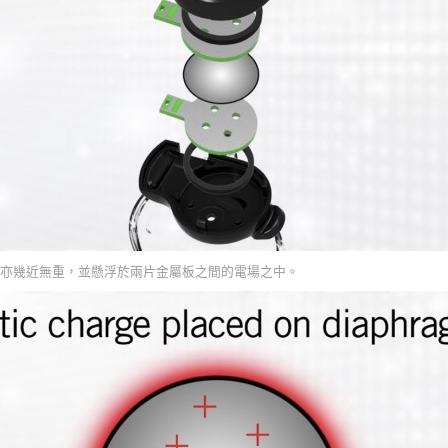
亦幾近無重，並懸浮於兩片金屬板之間的電場之中。