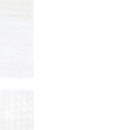
Apple Music 學生月費
HK$38→48 網民：只是加了 1...
03.08.2026
人工智能
被網民用來生成災難圖片 Google
Earth AI 功能一日...
03.08.2026
人工智能
Hugging Face 被 OpenAI 偷襲
放棄提告轉索 7...
03.08.2026
科技新聞
OpenAI 預告下一代主力模型
Astra 一次攻破 10 大數學難...