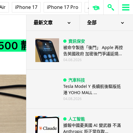
Air
iPhone 17
iPhone 17 Pro
AirPods Pro 3
Ap
最新文章
全部
資訊保安
500 靜
被命令製造「後門」 Apple 再控
告英國政府 加密後門爭議延燒...
04.08.2026
汽車科技
Tesla Model Y 長續航後驅版抵
港 YOHO MALL ...
04.08.2026
人工智能
據報中國憂美國 AI 變武器 不滿
Anthropic 拒正常存取...