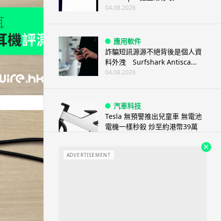
04.08.2026
應用軟件
詐騙短訊源源不絕背後是個人資
料外洩 Surfshark Antisca...
04.08.2026
汽車科技
Tesla 無預警推出兒童車 無電池
電機一樣秒殺 炒至約港幣39萬
04.08.2026
ADVERTISEMENT
iPhone app
歐盟再發功 Apple 終答應
iPhone 跨機剪貼簿將可貼 ...
04.08.2026