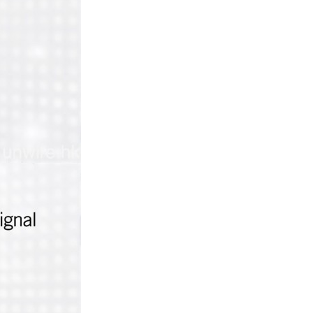
健康
Casio 新一代 Ring Watch 加入
健康感測功能，變身平價版...
03.08.2026
科技新聞
Volvo 正式取消新車 LiDAR 功
能 已裝配車主獲補償 Lum...
03.08.2026
配件
Google Pixel Tag 圖片流出 自
家產品直接挑戰 Appl...
02.08.2026
應用軟件
WhatsApp 測試新分類資料夾