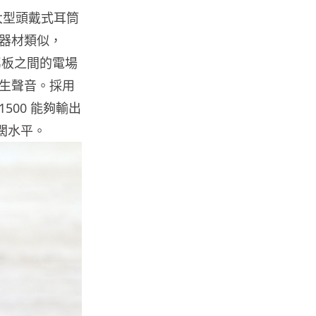
「幻彩泳葵芳」
、大型頭戴式耳筒
04.08.2026
器材類似，
屬板之間的電場
Windows 11
生聲音。採用
Windows 11 太食 RAM？
Microsoft 認低威承諾為 ...
500 能夠輸出
04.08.2026
寬闊水平。
科技新聞
小米澎程 N90 Max 登場！可移
動房子設計理念 + 增程引擎 17...
04.08.2026
手提電話
【試玩】本地製作《HK Driving
Game》真實路線重現 操控有...
03.08.2026