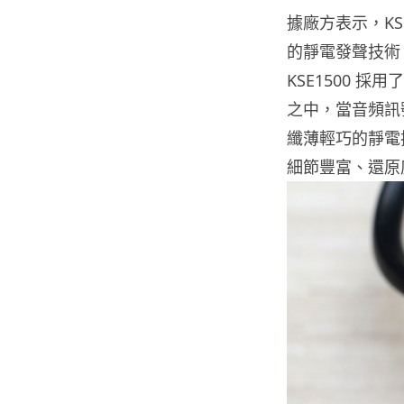
據廠方表示，KS
的靜電發聲技術
KSE1500
之中，當音頻訊
纖薄輕巧的靜電振
細節豐富、還原度