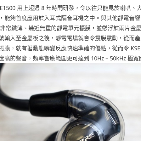
E1500 用上超過 8 年時間研發，令以往只能見於喇叭
，能夠首度應用於入耳式隔音耳機之中。與其他靜電音響
 採用了非常纖薄、幾近無重的靜電單元振膜，並懸浮於兩片金
號輸入至金屬板之後，靜電電場就會令震膜震動，從而產
膜，就有著動態瞬變反應快速準確的優點，從而令 KSE1
高的聲音，頻率響應範圍更可達到 10Hz – 50kHz 極