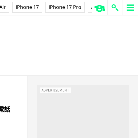
Air
iPhone 17
iPhone 17 Pro
AirPods Pro 3
Ap
ADVERTISEMENT
電話