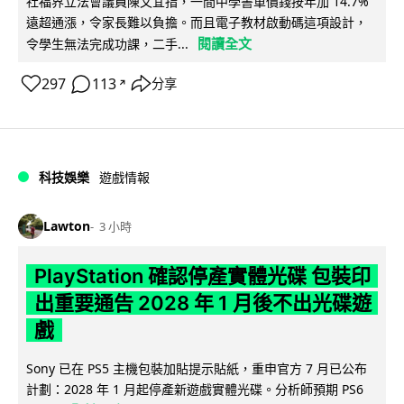
社福界立法會議員陳文宜指，一間中學書單價錢按年加 14.7%
遠超通漲，令家長難以負擔。而且電子教材啟動碼這項設計，
閱讀全文
令學生無法完成功課，二手...
297
113
分享
↗
科技娛樂
遊戲情報
Lawton
3 小時
PlayStation 確認停產實體光碟 包裝印
出重要通告 2028 年 1 月後不出光碟遊
戲
Sony 已在 PS5 主機包裝加貼提示貼紙，重申官方 7 月已公布
計劃：2028 年 1 月起停產新遊戲實體光碟。分析師預期 PS6