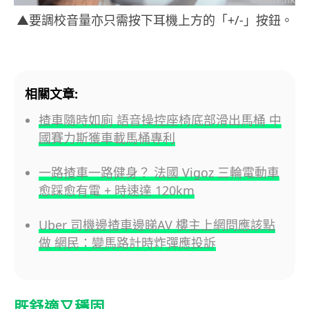
▲要調校音量亦只需按下耳機上方的「+/-」按鈕。
相關文章:
揸車隨時如廁 語音操控座椅底部滑出馬桶 中
國賽力斯獲車載馬桶專利
一路揸車一路健身？ 法國 Vigoz 三輪電動車
愈踩愈有電 + 時速達 120km
Uber 司機邊揸車邊睇AV 樓主上網問應該點
做 網民：變馬路計時炸彈應投訴
既舒適又穩固