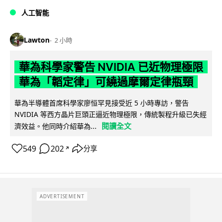
人工智能
Lawton
2 小時
華為科學家警告 NVIDIA 已近物理極限
華為「韜定律」可繞過摩爾定律瓶頸
華為半導體首席科學家廖恒罕見接受近 5 小時專訪，警告
NVIDIA 等西方晶片巨頭正逼近物理極限，傳統製程升級已失經
閱讀全文
濟效益。他同時介紹華為...
549
202
分享
↗
ADVERTISEMENT