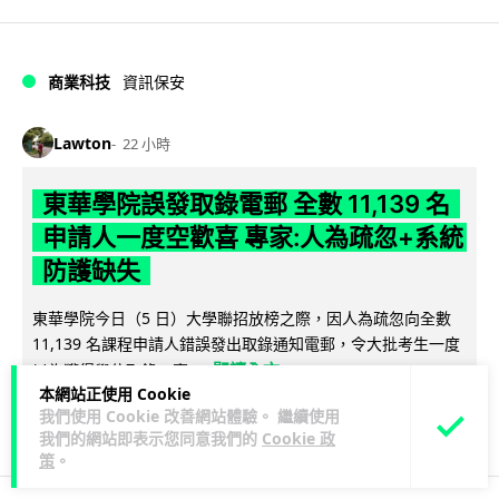
商業科技
資訊保安
Lawton
22 小時
東華學院誤發取錄電郵 全數 11,139 名
申請人一度空歡喜 專家:人為疏忽+系統
防護缺失
東華學院今日（5 日）大學聯招放榜之際，因人為疏忽向全數
11,139 名課程申請人錯誤發出取錄通知電郵，令大批考生一度
閱讀全文
以為獲得學位取錄，事...
本網站正使用 Cookie
我們使用 Cookie 改善網站體驗。 繼續使用
145
17
分享
↗
我們的網站即表示您同意我們的
Cookie 政
策
。