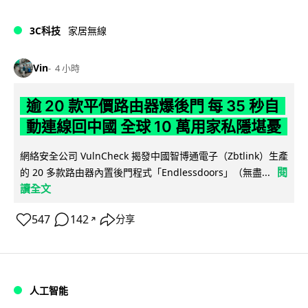
3C科技
家居無線
Vin
4 小時
逾 20 款平價路由器爆後門 每 35 秒自
動連線回中國 全球 10 萬用家私隱堪憂
網絡安全公司 VulnCheck 揭發中國智博通電子（Zbtlink）生產
閱
的 20 多款路由器內置後門程式「Endlessdoors」（無盡...
讀全文
547
142
分享
↗
人工智能