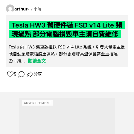
arthur
7 小時
Tesla HW3 舊硬件裝 FSD v14 Lite 頻
現過熱 部分電腦損毀車主須自費維修
Tesla 向 HW3 舊車款推送 FSD v14 Lite 系統，引發大量車主反
映自動駕駛電腦嚴重過熱，部分更觸發高溫保護甚至直接燒
閱讀全文
毀，須...
5
分享
ADVERTISEMENT