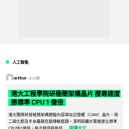
人工智能
arthur
8 小時
港大工程學院研極簡架構晶片 搜尋速度
勝標準 CPU 1 億倍
港大團隊研發極簡架構模擬內容尋址記憶體（CAM）晶片，用
二硫化鉬及半金屬銻克服傳輸瓶頸，漢明距離計算速度比標準
閱讀全文
CPU快1億倍，每次搜尋耗能低...