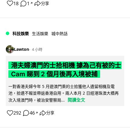
18
1
分享
↗
科技娛樂
生活娛樂
城中熱話
Lawton
4 小時
港夫婦澳門的士拾相機 據為己有被的士
Cam 睇到 2 個月後再入境被捕
一對香港夫婦今年 5 月遊澳門乘的士拾獲他人遺留相機及電
池，拾遺不報並帶返香港自用。兩人本月 2 日經港珠澳大橋再
閱讀全文
次入境澳門時，被治安警察局...
292
46
分享
↗