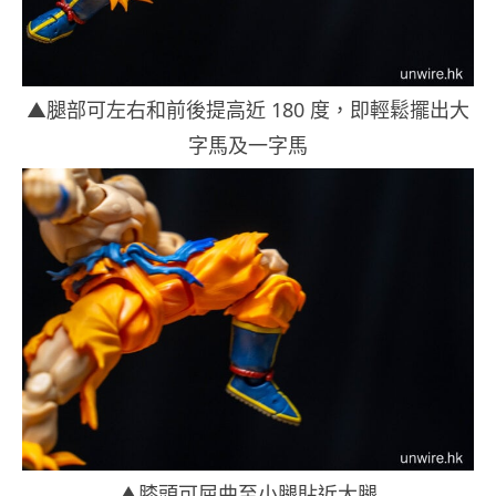
▲腿部可左右和前後提高近 180 度，即輕鬆擺出大
字馬及一字馬
▲膝頭可屈曲至小腿貼近大腿