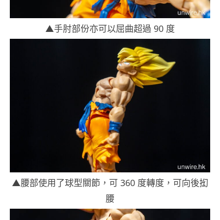
▲手肘部份亦可以屈曲超過 90 度
▲腰部使用了球型關節，可 360 度轉度，可向後抝
腰