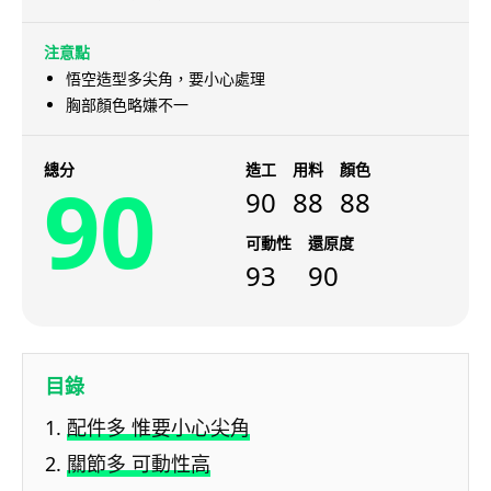
注意點
悟空造型多尖角，要小心處理
胸部顏色略嫌不一
總分
造工
用料
顏色
90
90
88
88
可動性
還原度
93
90
目錄
配件多 惟要小心尖角
關節多 可動性高