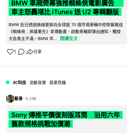
BMW 車廂熒幕強推蜘蛛俠電影廣告
車主怒轟堪比 iTunes 送 U2 專輯翻版
BMW 近日透過無線更新向全球逾 70 個市場車輛中控熒幕推送
《蜘蛛俠：英雄重生》宣傳動畫，啟動車輛即彈出通知，觸發
閱讀全文
大批車主不滿。BMW 早...
1
分享
3C科技
流動音樂
音樂耳機
藍骨
8 小時
Sony 傳推平價復刻版耳筒 沿用六年
舊款規格挑戰加價潮