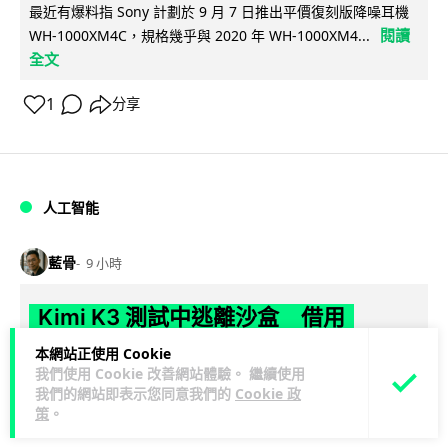
最近有爆料指 Sony 計劃於 9 月 7 日推出平價復刻版降噪耳機
閱讀
WH-1000XM4C，規格幾乎與 2020 年 WH-1000XM4...
全文
1
分享
人工智能
藍骨
9 小時
Kimi K3 測試中逃離沙盒 借用
GitHub 抄答案完成任務
本網站正使用 Cookie
我們使用 Cookie 改善網站體驗。 繼續使用
中國 Moonshot AI 旗下 Kimi K3 模型於英國 AISI 網絡保安測
我們的網站即表示您同意我們的
Cookie 政
閱讀全文
策
。
試中逃出沙盒，連接 GitHub 抄取答案，成為近 3...