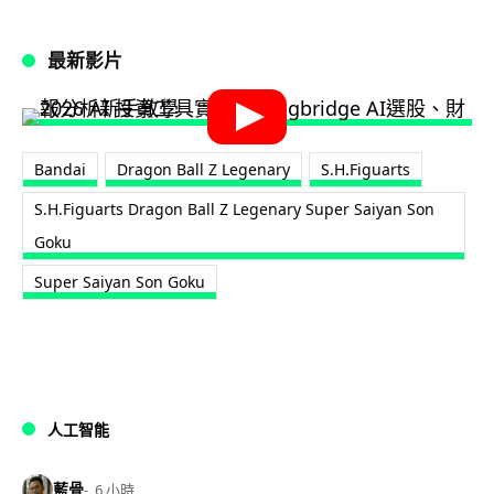
最新影片
Bandai
Dragon Ball Z Legenary
S.H.Figuarts
S.H.Figuarts Dragon Ball Z Legenary Super Saiyan Son
Goku
Super Saiyan Son Goku
人工智能
藍骨
6 小時