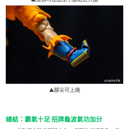
▲腳尖可上蹺
總結：霸氣十足 招牌龜波氣功加分