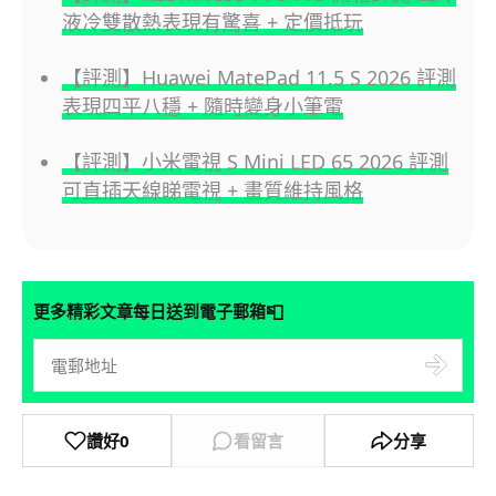
液冷雙散熱表現有驚喜 + 定價抵玩
【評測】Huawei MatePad 11.5 S 2026 評測
表現四平八穩 + 隨時變身小筆電
【評測】小米電視 S Mini LED 65 2026 評測
可直插天線睇電視 + 畫質維持風格
📮
更多精彩文章每日送到電子郵箱
讚好
0
看留言
分享