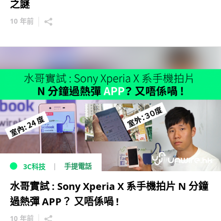
之謎
10 年前
手提電話
3C科技
水哥實試 : Sony Xperia X 系手機拍片 N 分鐘
過熱彈 APP？ 又唔係喎 !
10 年前