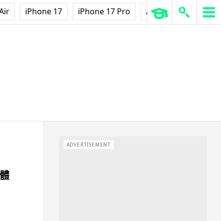
Air
iPhone 17
iPhone 17 Pro
AirPods Pro 3
Ap
ADVERTISEMENT
解體