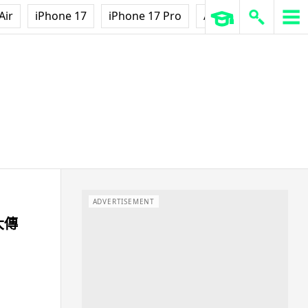
Air
iPhone 17
iPhone 17 Pro
AirPods Pro 3
Ap
ADVERTISEMENT
五大傳