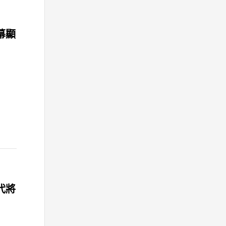
螢幕顯
二代將