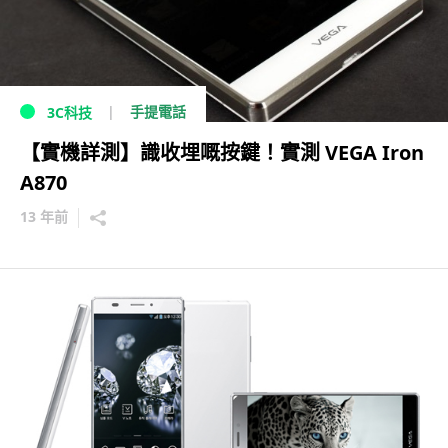
手提電話
3C科技
【實機詳測】識收埋嘅按鍵！實測 VEGA Iron
A870
13 年前