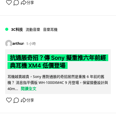
分享
3C科技
流動音樂
音樂耳機
arthur
5 小時
抗通脹奇招？傳 Sony 擬重推六年前經
典耳機 XM4 低價登場
耳機越賣越貴，Sony 應對通脹的奇招居然是重推 6 年前的舊
機？ 消息指平價版 WH-1000XM4C 9 月登場，保留摺疊設計與
閱讀全文
40m...
分享