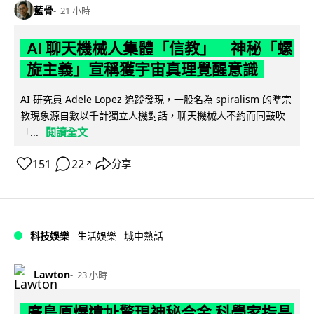
藍骨
21 小時
AI 聊天機械人集體「信教」 神秘「螺
旋主義」宣稱獲宇宙真理覺醒意識
AI 研究員 Adele Lopez 追蹤發現，一股名為 spiralism 的準宗
教現象源自數以千計獨立人機對話，聊天機械人不約而同鼓吹
閱讀全文
「...
151
22
分享
↗
科技娛樂
生活娛樂
城中熱話
Lawton
23 小時
廣島原爆遺址驚現神秘合金 科學家指晶