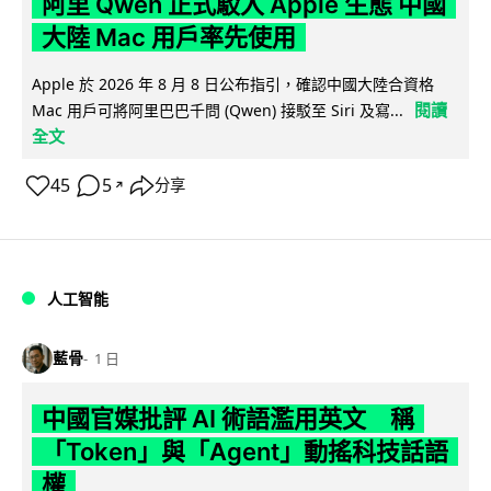
阿里 Qwen 正式駁入 Apple 生態 中國
大陸 Mac 用戶率先使用
Apple 於 2026 年 8 月 8 日公布指引，確認中國大陸合資格
閱讀
Mac 用戶可將阿里巴巴千問 (Qwen) 接駁至 Siri 及寫...
全文
45
5
分享
↗
人工智能
藍骨
1 日
中國官媒批評 AI 術語濫用英文 稱
「Token」與「Agent」動搖科技話語
權