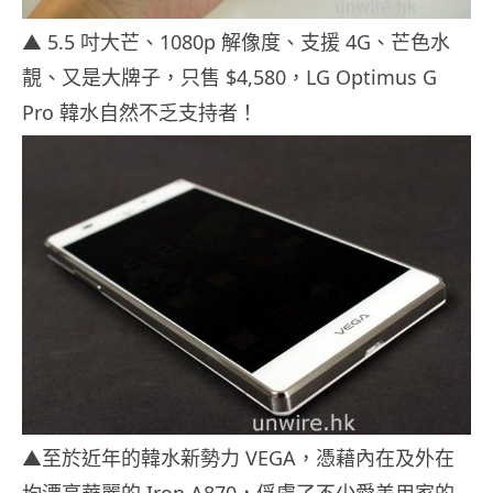
▲ 5.5 吋大芒、1080p 解像度、支援 4G、芒色水
靚、又是大牌子，只售 $4,580，LG Optimus G
Pro 韓水自然不乏支持者！
▲至於近年的韓水新勢力 VEGA，憑藉內在及外在
均漂亮華麗的 Iron A870，俘虜了不少愛美用家的