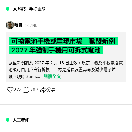
3C科技
手提電話
藍骨
20 小時
可換電池手機或重現市場 歐盟新例
2027 年強制手機用可拆式電池
歐盟新例將於 2027 年 2 月 18 日生效，規定手機及平板電腦電
池須可由用戶自行拆換，目標是延長裝置壽命及減少電子垃
閱讀全文
圾。現時 Sams...
272
78
分享
↗
人工智能