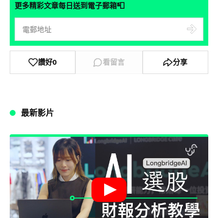
📮
更多精彩文章每日送到電子郵箱
讚好
0
看留言
分享
最新影片