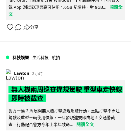
Microsoft 早前承諾改良 Windows 11 記憶體使用，但內置天
閱讀全
氣 App 測試發現最高可佔用 1.6GB 記憶體，對 8GB...
文
分享
科技娛樂
生活科技
航拍
Lawton
2 小時
無人機兩周巡查違規駕駛 重型車走快線
即時被截查
警方一連 2 周展開無人機打擊違規駕駛行動，重點打擊不專注
駕駛及重型車輛使用快線，一旦發現違規即由地面交通警截
閱讀全文
查。行動配合警方今年上半年致命...