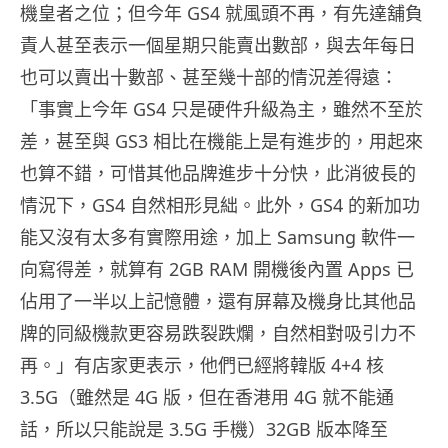
機皇者之位；但今年 GS4 就風頭不再，有先達舖負
責人甚至表示一個星期只能賣出數部，與去年每日
也可以賣出十數部、甚至幾十部的情況差得遠：
「事實上今年 GS4 只是硬件升級為主，雖然不至於
差，甚至與 GS3 相比在機能上是有進步的，用起來
也算不錯，可惜其他品牌進步十分快，此消彼長的
情況下，GS4 自然相形見絀。此外，GS4 的新加功
能又沒有太多有實際用途，加上 Samsung 軟件一
向寫得差，就算有 2GB RAM 開機後內置 Apps 已
佔用了一半以上記憶體，還有屏幕及機身比其他品
牌的同級機款更容易跌裂跌爛，自然相對吸引力不
再。」有店家更表示，他們已經將韓版 4+4 核
3.5G（雖然是 4G 版，但在香港用 4G 就不能通
話，所以只能說是 3.5G 手機）32GB 版本降至