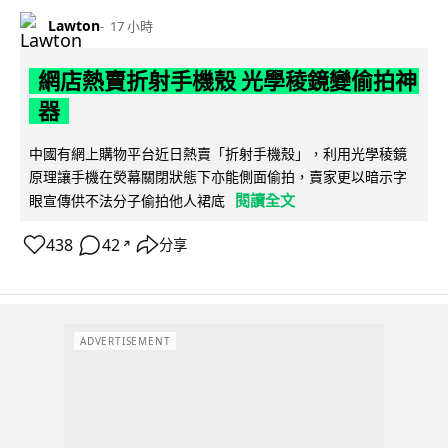
Lawton
17 小時
網店熱賣折射手機殼 光學稜鏡變偷拍神
器
中國有網上購物平台近日熱賣「折射手機殼」，利用光學稜鏡
原理讓手機在熒幕關閉狀態下亦能側面偷拍，賣家更以暗示字
閱讀全文
眼宣傳供不法分子偷拍他人裙底
438
42
分享
↗
ADVERTISEMENT