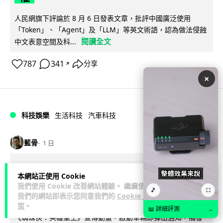
人民網旗下評論於 8 月 6 日發表文章，批評中國廣泛使用
「Token」、「Agent」及「LLM」等英文術語，認為做法侵蝕
閱讀全文
中文表意空間及科...
787
341
分享
↗
×
科技娛樂
生活科技
汽車科技
藍骨
1 日
BMW 車廂熒幕強推蜘蛛俠電影廣告
本網站正使用 Cookie
車主怒轟堪比 iTunes 送 U2 專輯翻版
我們使用 Cookie 改善網站體驗。 繼續使用
🎵
⛶
我們的網站即表示您同意我們的
Cookie 政
策
。
BMW 近日透過無線更新向全球逾 70 個市場車輛中控熒幕推送
📖 詳細評測
→
《蜘蛛俠：英雄重生》宣傳動畫，啟動車輛即彈出通知，觸發