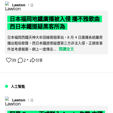
Lawton
1 日
日本福岡地鐵廣播被入侵 播不雅歌曲
西日本鐵道疑黑客所為
日本福岡西鐵天神大牟田線兩個車站，8 月 4 日廣播系統離奇
播出粗俗歌聲，西日本鐵道懷疑遭第三方非法入侵，正調查事
閱讀全文
件並考慮報案。網上一度傳言...
39
2
分享
↗
人工智能
Lawton
1 日