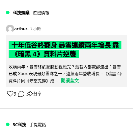
科技娛樂
遊戲情報
arthur
7 小時
十年低谷終翻身 暴雪連續兩年增長 靠
《暗黑 4》資料片逆襲
收購兩年，暴雪終於擺脫動視魔咒？總裁內部電郵流出：暴雪
已成 Xbox 表現最好團隊之一，連續兩年營收增長。《暗黑 4》
閱讀全文
資料片同《守望先鋒》成...
9
分享
3C科技
手提電話