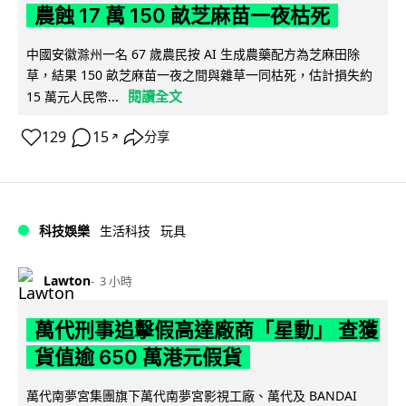
農蝕 17 萬 150 畝芝麻苗一夜枯死
中國安徽滁州一名 67 歲農民按 AI 生成農藥配方為芝麻田除
草，結果 150 畝芝麻苗一夜之間與雜草一同枯死，估計損失約
閱讀全文
15 萬元人民幣...
129
15
分享
↗
科技娛樂
生活科技
玩具
Lawton
3 小時
萬代刑事追擊假高達廠商「星動」 查獲
貨值逾 650 萬港元假貨
萬代南夢宮集團旗下萬代南夢宮影視工廠、萬代及 BANDAI