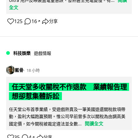
Ultra 用戶反映裝置電量急跌、發熱甚至充電變慢。有...
全文
125
16
分享
↗
科技娛樂
遊戲情報
藍骨
18 小時
任天堂多收關稅不作退款 業績報告理
想卻惹集體訴訟
任天堂公布首季業績，受遊戲熱賣及一筆美國退還關稅款項帶
動，盈利大幅跑贏預期。惟公司早前曾多次以關稅為由調高美
閱讀全文
國定價，如今關稅被裁定違法並全數...
35
4
分享
↗