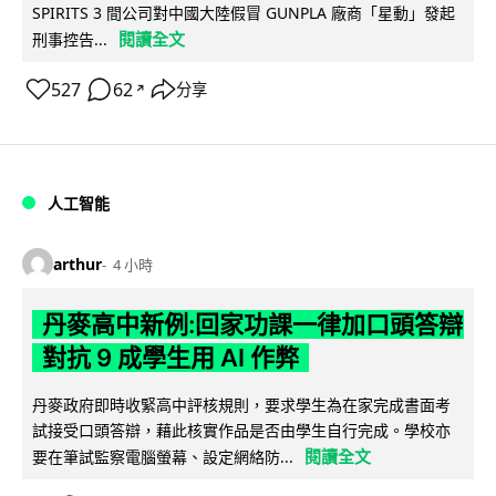
SPIRITS 3 間公司對中國大陸假冒 GUNPLA 廠商「星動」發起
閱讀全文
刑事控告...
527
62
分享
↗
人工智能
arthur
4 小時
丹麥高中新例:回家功課一律加口頭答辯
對抗 9 成學生用 AI 作弊
丹麥政府即時收緊高中評核規則，要求學生為在家完成書面考
試接受口頭答辯，藉此核實作品是否由學生自行完成。學校亦
閱讀全文
要在筆試監察電腦螢幕、設定網絡防...