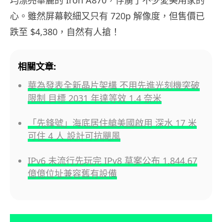
心。雖然屏幕較細又只有 720p 解像度，但售價已
跌至 $4,380，自然有人搶！
相關文章:
華為發表全新晶片架構 不用先進光刻機突破
限制 目標 2031 年達等效 1.4 奈米
「先鋒號」海底居住艙美國啟用 深水 17 米
可住 4 人 設計可抗颶風
IPv6 未流行先玩完 IPv8 草案公布 1,844.67
億億位址兼容舊有設備