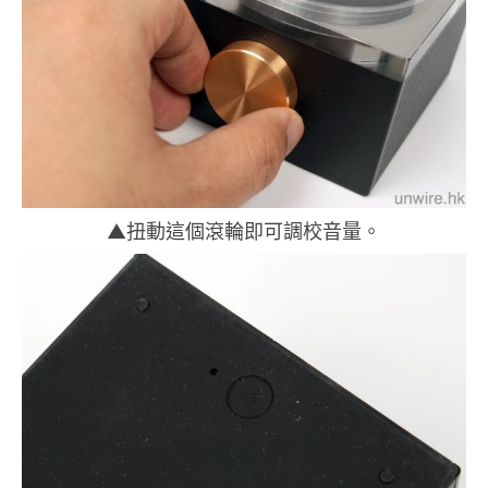
▲扭動這個滾輪即可調校音量。