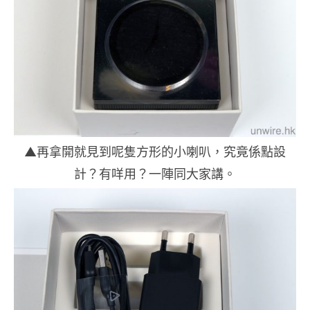
▲再拿開就見到呢隻方形的小喇叭，究竟係點設
計？有咩用？一陣同大家講。