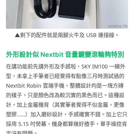
▲剩下的配件就是兩腳火牛及 USB 連接線。
外形設計似 Nextbit 音量鍵變滾輪夠特別
在講功能前先講外形及手感啦，SKY IM100 一睇外
型，未拿上手筆者已經覺得有點像三月時測試過的
Nextbit Robin 雲端手機，整體設計均是一塊方磚
的樣子，只是顏色改為較沉實的黑色而已。這種設
計，加上金屬機背（其實筆者覺得不似金屬，更像
塑膠……）加入磨砂設計，手感確實不錯。加上它只
採用 5.15 吋熒幕，機身都算幾好揸手，單手操控肯
定沒有問題。