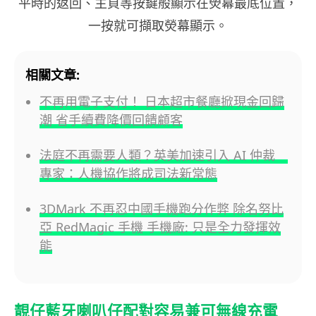
平時的返回、主頁等按鍵般顯示在熒幕最底位置，
一按就可擷取熒幕顯示。
相關文章:
不再用電子支付！ 日本超市餐廳掀現金回歸
潮 省手續費降價回饋顧客
法庭不再需要人類？英美加速引入 AI 仲裁
專家：人機協作將成司法新常態
3DMark 不再忍中國手機跑分作弊 除名努比
亞 RedMagic 手機 手機廠: 只是全力發揮效
能
靚仔藍牙喇叭仔配對容易兼可無線充電