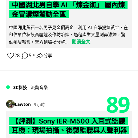
中國湖北男自學 AI 「煉金術」 屋內煉
金冒濃煙驚動全區
中國湖北黃石一名男子見金價高企，利用 AI 自學提煉黃金，在
租住單位私設高壓爐及作坊冶煉，過程產生大量刺鼻濃煙，驚
閱讀全文
動鄰居報警。警方到場揭發整...
28
5
分享
↗
3C科技
流動音樂
89
Lawton
9 小時
【評測】Sony IER-M500 入耳式監聽
耳機：現場拍攝、後製監聽與人聲利器