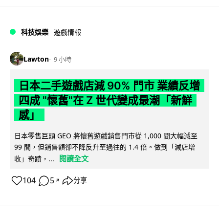
科技娛樂
遊戲情報
Lawton
9 小時
日本二手遊戲店減 90% 門市 業績反增
四成 "懷舊"在 Z 世代變成最潮「新鮮
感」
日本零售巨頭 GEO 將懷舊遊戲銷售門市從 1,000 間大幅減至
99 間，但銷售額卻不降反升至過往的 1.4 倍。做到「減店增
閱讀全文
收」奇蹟，...
104
5
分享
↗