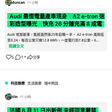
duncan
11 小時
Audi 最慳電量產車現身 A2 e-tron 迷
彩造型曝光 快充 26 分鐘充滿 8 成電
Audi 呢部新車，能耗竟然係25年前嘅一半。 A2 e-tron 風阻低
至0.24，每百公里只需12.8 kWh，一度電行到7.8公里。6...
閱讀全文
5
1
分享
↗
科技娛樂
生活娛樂
城中熱話
Vin
11 小時
法國 8 月 11 日出新例 未經同意嚴禁