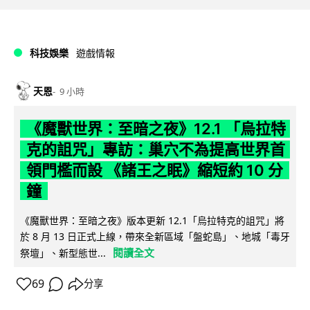
科技娛樂
遊戲情報
天恩
9 小時
《魔獸世界：至暗之夜》12.1 「烏拉特
克的詛咒」專訪：巢穴不為提高世界首
領門檻而設 《諸王之眠》縮短約 10 分
鐘
《魔獸世界：至暗之夜》版本更新 12.1「烏拉特克的詛咒」將
於 8 月 13 日正式上線，帶來全新區域「盤蛇島」、地城「毒牙
閱讀全文
祭壇」、新型態世...
69
分享