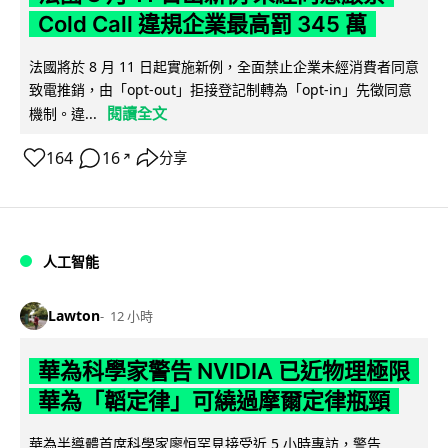
Cold Call 違規企業最高罰 345 萬
法國將於 8 月 11 日起實施新例，全面禁止企業未經消費者同意
致電推銷，由「opt-out」拒接登記制轉為「opt-in」先徵同意
閱讀全文
機制。違...
164
16
分享
↗
人工智能
Lawton
12 小時
華為科學家警告 NVIDIA 已近物理極限
華為「韜定律」可繞過摩爾定律瓶頸
華為半導體首席科學家廖恒罕見接受近 5 小時專訪，警告