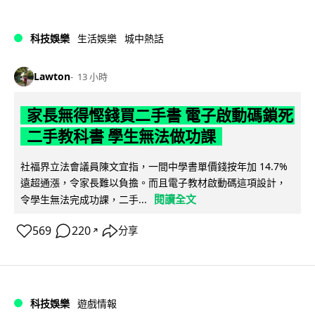
科技娛樂
生活娛樂
城中熱話
Lawton
13 小時
家長無得慳錢買二手書 電子啟動碼鎖死
二手教科書 學生無法做功課
社福界立法會議員陳文宜指，一間中學書單價錢按年加 14.7%
遠超通漲，令家長難以負擔。而且電子教材啟動碼這項設計，
閱讀全文
令學生無法完成功課，二手...
569
220
分享
↗
科技娛樂
遊戲情報