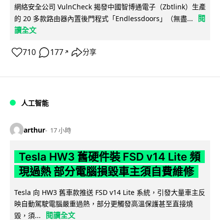
網絡安全公司 VulnCheck 揭發中國智博通電子（Zbtlink）生產
閱
的 20 多款路由器內置後門程式「Endlessdoors」（無盡...
讀全文
710
177
分享
↗
人工智能
arthur
17 小時
Tesla HW3 舊硬件裝 FSD v14 Lite 頻
現過熱 部分電腦損毀車主須自費維修
Tesla 向 HW3 舊車款推送 FSD v14 Lite 系統，引發大量車主反
映自動駕駛電腦嚴重過熱，部分更觸發高溫保護甚至直接燒
閱讀全文
毀，須...