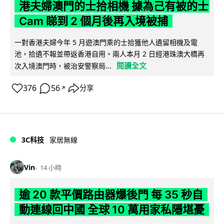
港夫婦澳門的士拾相機 據為己有被的士
Cam 睇到 2 個月後再入境被捕
一對香港夫婦今年 5 月遊澳門乘的士拾獲他人遺留相機及電
池，拾遺不報並帶返香港自用。兩人本月 2 日經港珠澳大橋再
閱讀全文
次入境澳門時，被治安警察局...
376
56
分享
↗
3C科技
家居無線
Vin
14 小時
逾 20 款平價路由器爆後門 每 35 秒自
動連線回中國 全球 10 萬用家私隱堪憂