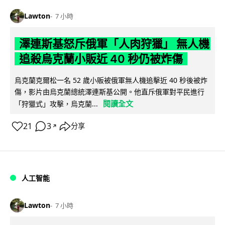
Lawton
7 小時
澤連斯基怒斥俄軍「人肉狩獵」 無人機
追殺烏克蘭小販近 40 秒仍被炸傷
烏克蘭克爾松一名 52 歲小販被俄軍無人機追擊近 40 秒後被炸
傷，影片由烏克蘭總統澤連斯基公開。他直斥俄軍對平民進行
閱讀全文
「狩獵式」攻擊，烏克蘭...
21
3
分享
↗
人工智能
Lawton
7 小時