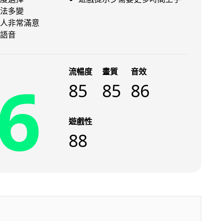
法多變
人非常滿意
語音
流暢度
畫質
音效
6
85
85
86
遊戲性
88