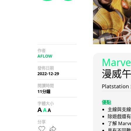
作者
AFLOW
Marve
發佈日期
漫威
2022-12-29
閱讀時間
Platstatio
11分鐘
優點
字體大小
A
主線與支線
A
A
除遊戲還有
分享
了解 Marv
具有不同難