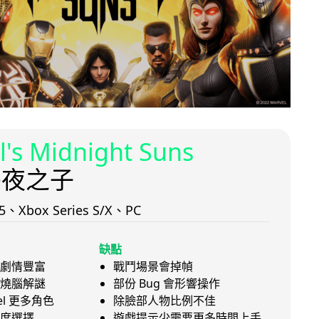
l's Midnight Suns
午夜之子
n 5、Xbox Series S/X、PC
缺點
劇情豐富
戰鬥場景會掉幀
燒腦解謎
部份 Bug 會形響操作
el 更多角色
除臉部人物比例不佳
度選擇
遊戲提示少需要更多時間上手