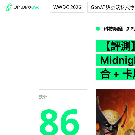
WWDC 2026
GenAI 與雲端科技
【評測】PS5 / P
科技娛樂
遊
【評測】P
Midn
合 + 
總分
86