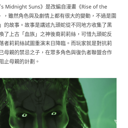
s Midnight Suns》是改編自漫畫《Rise of the
 Sons》，雖然角色與及劇情上都有很大的變動，不過是圍
」的故事。故事是講述九頭蛇從不同地方收集了黑
喚了上古「血族」之神後裔莉莉絲，可惜九頭蛇反
落者莉莉絲試圖重演末日降臨。而玩家就是對抗莉
己母親的禁忌之子，在眾多角色與復仇者聯盟合作
阻止母親的計劃。