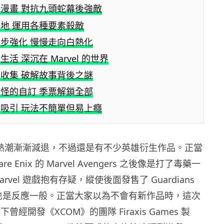
漫畫 對抗九頭蛇幕後強敵
地 運用各種要素殺敵
步強化 慢慢走向白熱化
活 深沉在 Marvel 的世界
收集 破解故事背後之謎
怪的自訂 季票解鎖全部
吸引 玩法不簡單但易上癮
l 的熱潮漸漸減退，不過還是有不少英雄衍生作品。正當
e Enix 的 Marvel Avengers 之後像是打了毒藥一
rvel 遊戲抱有存疑，縱使後面發售了 Guardians
laxy 也是反應一般。正當大家以為不會有新作品時，這次
 旗下曾經開發《XCOM》的團隊 Firaxis Games 製