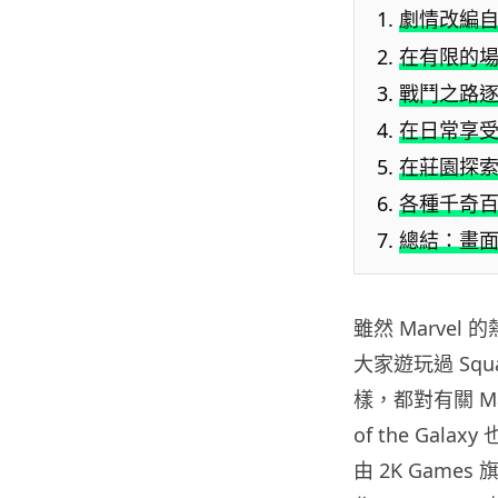
劇情改編自
在有限的場
戰鬥之路逐
在日常享受生
在莊園探索
各種千奇百
總結：畫面
雖然 Marve
大家遊玩過 Squar
樣，都對有關 Ma
of the Ga
由 2K Games