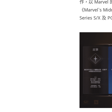
作，以 Marvel
《Marvel`s Mi
Series S/X 及