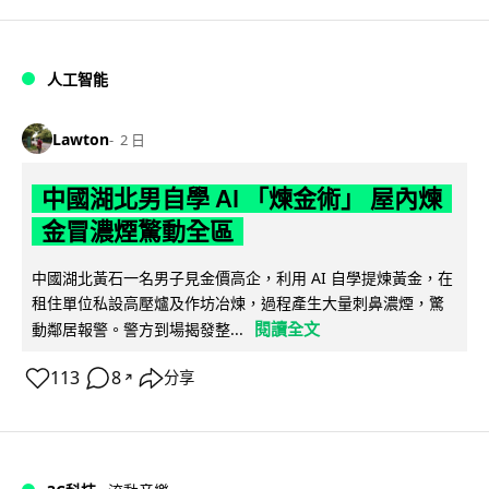
人工智能
Lawton
2 日
中國湖北男自學 AI 「煉金術」 屋內煉
金冒濃煙驚動全區
中國湖北黃石一名男子見金價高企，利用 AI 自學提煉黃金，在
租住單位私設高壓爐及作坊冶煉，過程產生大量刺鼻濃煙，驚
閱讀全文
動鄰居報警。警方到場揭發整...
113
8
分享
↗