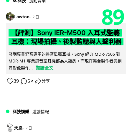
3C科技
流動音樂
89
Lawton
2 日
【評測】Sony IER-M500 入耳式監聽
耳機：現場拍攝、後製監聽與人聲利器
談到專業混音專用的聲音監聽耳機，Sony 經典 MDR-7506 到
MDR-M1 專業錄音室耳機都為人熟悉。而現在舞台製作者與創
閱讀全文
意影像製作...
39
5
分享
↗
科技娛樂
遊戲情報
天恩
2 日