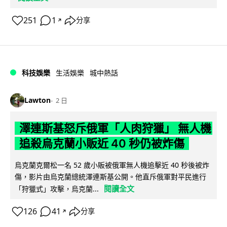
251
1
分享
↗
科技娛樂
生活娛樂
城中熱話
Lawton
2 日
澤連斯基怒斥俄軍「人肉狩獵」 無人機
追殺烏克蘭小販近 40 秒仍被炸傷
烏克蘭克爾松一名 52 歲小販被俄軍無人機追擊近 40 秒後被炸
傷，影片由烏克蘭總統澤連斯基公開。他直斥俄軍對平民進行
閱讀全文
「狩獵式」攻擊，烏克蘭...
126
41
分享
↗