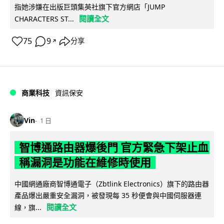
指她涉嫌在出版巨頭集英社旗下官方網店「JUMP
閱讀全文
CHARACTERS ST...
75
9
分享
↗
商業科技
資訊保安
Vin
1 日
智博通路由器爆後門 官方緊急下架止血
稱漏洞是功能在維修時使用
中國網通廠商智博通電子（Zbtlink Electronics）旗下的路由器
產品爆出嚴重安全漏洞，被發現每 35 秒便會與中國伺服器連
閱讀全文
線，旗...