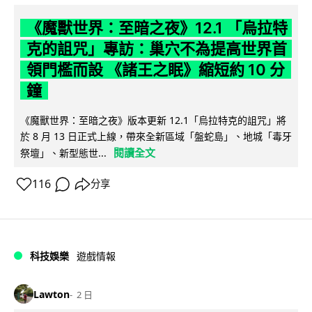
《魔獸世界：至暗之夜》12.1 「烏拉特
克的詛咒」專訪：巢穴不為提高世界首
領門檻而設 《諸王之眠》縮短約 10 分
鐘
《魔獸世界：至暗之夜》版本更新 12.1「烏拉特克的詛咒」將
於 8 月 13 日正式上線，帶來全新區域「盤蛇島」、地城「毒牙
閱讀全文
祭壇」、新型態世...
116
分享
科技娛樂
遊戲情報
Lawton
2 日