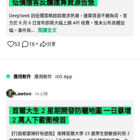
低價搶客反釀運算資源告急
DeepSeek 因低價策略掀起需求熱潮，運算資源不勝負荷，官
方於 8 月 6 日宣布即將大幅上調 API 收費，惟未公布具體加
閱讀全文
幅。事件與...
53
16
分享
↗
iOS App
應用軟件
應用軟件
Lawton
14 小時
首爾大生 2 星期開發防曬地圖 一日暴增
2 萬人下載衝榜首
【行路都要揀好有遮陰】南韓首爾大學 23 歲學生劉敏俊利用 2