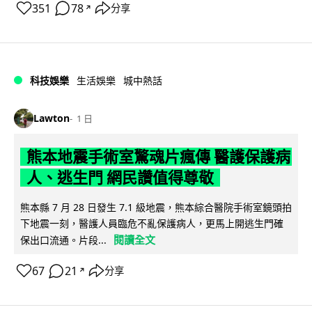
351
78
分享
↗
科技娛樂
生活娛樂
城中熱話
Lawton
1 日
熊本地震手術室驚魂片瘋傳 醫護保護病
人、逃生門 網民讚值得尊敬
熊本縣 7 月 28 日發生 7.1 級地震，熊本綜合醫院手術室鏡頭拍
下地震一刻，醫護人員臨危不亂保護病人，更馬上開逃生門確
閱讀全文
保出口流通。片段...
67
21
分享
↗