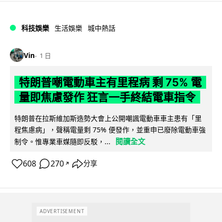
科技娛樂
生活娛樂
城中熱話
Vin
1 日
特朗普嘲電動車主有里程病 剩 75% 電
量即焦慮發作 狂言一手終結電車指令
特朗普在拉斯維加斯造勢大會上公開嘲諷電動車車主患有「里
程焦慮病」，聲稱電量剩 75% 便發作，並重申已廢除電動車強
閱讀全文
制令。惟專業車媒隨即反駁，...
608
270
分享
↗
ADVERTISEMENT