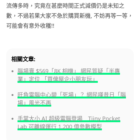
流傳多時，究竟在甚麼時間正式減價仍是未知之
數，不過若果大家不急於購買新機, 不妨再等一等，
可能會有意外收穫!!
相關文章:
腦場賣 $569「8K 相機」 網民質疑「半專
業」定位 「買俾屋企小朋友玩」
旺角電腦中心變「死場」？ 網民嘆昔日「腦
場」風光不再
手掌大小 AI 超級電腦登場 Tiiny Pocket
Lab 可離線運行 1,200 億參數模型