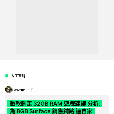
人工智能
Lawton
1 日
微軟刪走 32GB RAM 遊戲建議 分析:
為 8GB Surface 銷售鋪路 連自家