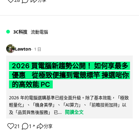
3C科技
流動電腦
Lawton
1 日
2026 買電腦新趨勢公開！ 如何享最多
優惠 從極致便攜到電競標竿 揀選啱你
的高效能 PC
2026 年的電腦選購基準已經全面升級。除了基本效能，「極致
輕量化」、「機身美學」、「AI算力」、「前瞻技術加持」以
閱讀全文
及「品質與售後服務」 已...
21
1
分享
↗