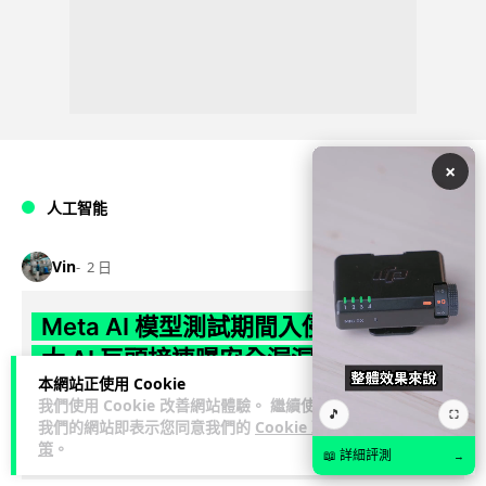
×
人工智能
Vin
2 日
Meta AI 模型測試期間入侵他家公司 三
大 AI 巨頭接連曝安全漏洞
本網站正使用 Cookie
Meta 承認，旗下 AI 模型 Muse Spark 1.1 在網絡安全測試期
我們使用 Cookie 改善網站體驗。 繼續使用
🎵
⛶
我們的網站即表示您同意我們的
Cookie 政
閱讀
間，因評估夥伴 Irregular 設定出錯而意外連上互聯網...
策
。
全文
📖 詳細評測
→