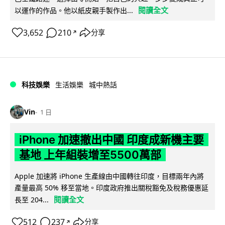
閱讀全文
以運作的作品。他以紙皮親手製作出...
3,652
210
分享
↗
科技娛樂
生活娛樂
城中熱話
Vin
1 日
iPhone 加速撤出中國 印度成新機主要
基地 上年組裝增至5500萬部
Apple 加速將 iPhone 生產線由中國轉往印度，目標兩年內將
產量最高 50% 移至當地。印度政府推出關稅豁免及稅務優惠延
閱讀全文
長至 204...
512
237
分享
↗