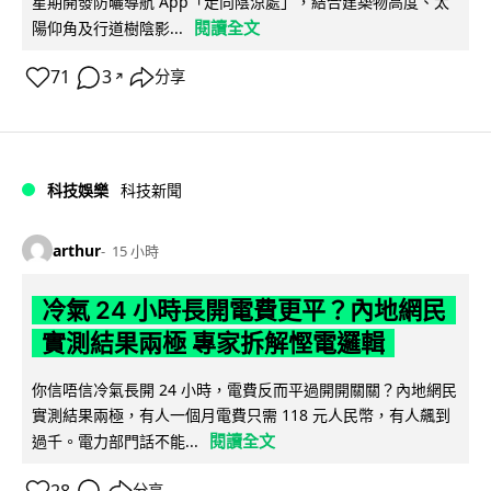
星期開發防曬導航 App「走向陰涼處」，結合建築物高度、太
閱讀全文
陽仰角及行道樹陰影...
71
3
分享
↗
科技娛樂
科技新聞
arthur
15 小時
冷氣 24 小時長開電費更平？內地網民
實測結果兩極 專家拆解慳電邏輯
你信唔信冷氣長開 24 小時，電費反而平過開開關關？內地網民
實測結果兩極，有人一個月電費只需 118 元人民幣，有人飆到
閱讀全文
過千。電力部門話不能...
28
分享