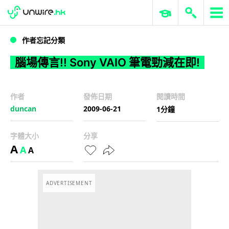
WWDC 2026
GenAI 與雲端科技專區
ERP 與商業 AI
腦場傳言!! Sony VAIO 筆電勁減在即!
作者忘記分類
腦場傳言!! Sony VAIO 筆電勁減在即!
作者
發佈日期
閱讀時間
duncan
2009-06-21
1分鐘
字體大小
分享
A
A
A
ADVERTISEMENT