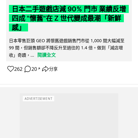
日本二手遊戲店減 90% 門市 業績反增
四成 "懷舊"在 Z 世代變成最潮「新鮮
感」
日本零售巨頭 GEO 將懷舊遊戲銷售門市從 1,000 間大幅減至
99 間，但銷售額卻不降反升至過往的 1.4 倍。做到「減店增
閱讀全文
收」奇蹟，...
262
20
分享
↗
ADVERTISEMENT