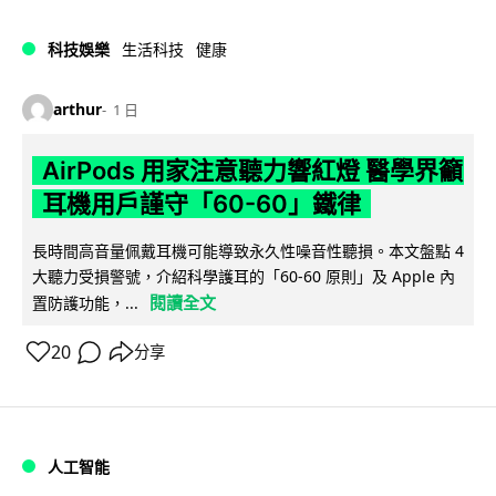
科技娛樂
生活科技
健康
arthur
1 日
AirPods 用家注意聽力響紅燈 醫學界籲
耳機用戶謹守「60-60」鐵律
長時間高音量佩戴耳機可能導致永久性噪音性聽損。本文盤點 4
大聽力受損警號，介紹科學護耳的「60-60 原則」及 Apple 內
閱讀全文
置防護功能，...
20
分享
人工智能