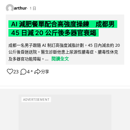
arthur
1 日
AI 減肥餐單配合高強度操練 成都男
45 日減 20 公斤後多器官衰竭
成都一名男子跟隨 AI 制訂高強度減脂計劃，45 日內減去約 20
公斤後昏迷送院。醫生診斷他患上尿源性膿毒症、膿毒性休克
閱讀全文
及多器官功能障礙。...
23
4
分享
↗
ADVERTISEMENT