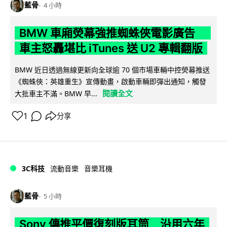
藍骨
4 小時
BMW 車廂熒幕強推蜘蛛俠電影廣告
車主怒轟堪比 iTunes 送 U2 專輯翻版
BMW 近日透過無線更新向全球逾 70 個市場車輛中控熒幕推送
《蜘蛛俠：英雄重生》宣傳動畫，啟動車輛即彈出通知，觸發
閱讀全文
大批車主不滿。BMW 早...
1
分享
3C科技
流動音樂
音樂耳機
藍骨
5 小時
Sony 傳推平價復刻版耳筒 沿用六年