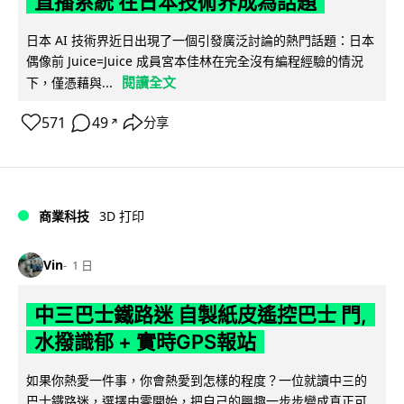
直播系統 在日本技術界成為話題
日本 AI 技術界近日出現了一個引發廣泛討論的熱門話題：日本
偶像前 Juice=Juice 成員宮本佳林在完全沒有編程經驗的情況
閱讀全文
下，僅憑藉與...
571
49
分享
↗
商業科技
3D 打印
Vin
1 日
中三巴士鐵路迷 自製紙皮遙控巴士 門,
水撥識郁 + 實時GPS報站
如果你熱愛一件事，你會熱愛到怎樣的程度？一位就讀中三的
巴士鐵路迷，選擇由零開始，把自己的興趣一步步變成真正可