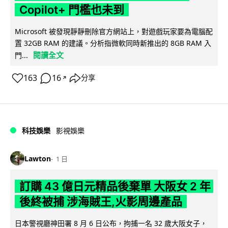
Copilot+ 門檻也未到
Microsoft 被發現靜靜刪除官方網站上，對遊戲玩家要為電腦配
置 32GB RAM 的建議。分析指微軟同時新推出的 8GB RAM 入
閱讀全文
門...
163
16
分享
↗
科技娛樂
影視娛樂
Lawton
1 日
訂購 43 億日元精品後棄單 大阪女 2 年
後終被捕 涉海賊王,火影周邊產品
日本警視廳神田署 8 月 6 日公布，拘捕一名 32 歲大阪女子，