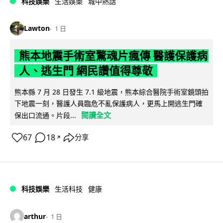
科技娛樂
生活娛樂
城中熱話
Lawton
1 日
熊本地震手術室驚魂片瘋傳 醫護保護病
人、逃生門 網民讚值得尊敬
熊本縣 7 月 28 日發生 7.1 級地震，熊本綜合醫院手術室鏡頭拍
下地震一刻，醫護人員臨危不亂保護病人，更馬上開逃生門確
閱讀全文
保出口流通。片段...
67
18
分享
↗
科技娛樂
生活科技
健康
arthur
1 日