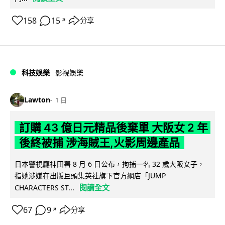
158
15
分享
↗
科技娛樂
影視娛樂
Lawton
1 日
訂購 43 億日元精品後棄單 大阪女 2 年
後終被捕 涉海賊王,火影周邊產品
日本警視廳神田署 8 月 6 日公布，拘捕一名 32 歲大阪女子，
指她涉嫌在出版巨頭集英社旗下官方網店「JUMP
閱讀全文
CHARACTERS ST...
67
9
分享
↗