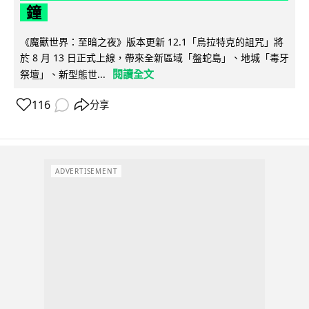
鐘
《魔獸世界：至暗之夜》版本更新 12.1「烏拉特克的詛咒」將
於 8 月 13 日正式上線，帶來全新區域「盤蛇島」、地城「毒牙
閱讀全文
祭壇」、新型態世...
116
分享
ADVERTISEMENT