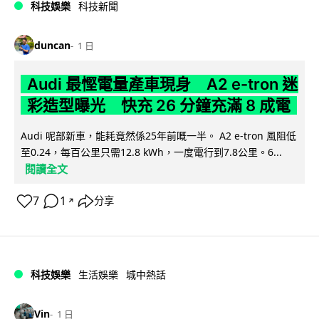
科技娛樂
科技新聞
duncan
1 日
Audi 最慳電量產車現身 A2 e-tron 迷
彩造型曝光 快充 26 分鐘充滿 8 成電
Audi 呢部新車，能耗竟然係25年前嘅一半。 A2 e-tron 風阻低
至0.24，每百公里只需12.8 kWh，一度電行到7.8公里。6...
閱讀全文
7
1
分享
↗
科技娛樂
生活娛樂
城中熱話
Vin
1 日