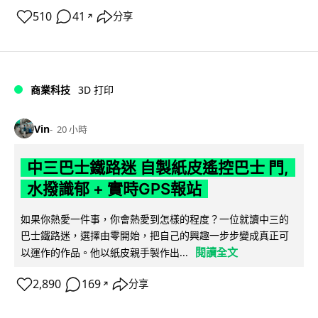
510
41
分享
↗
商業科技
3D 打印
Vin
20 小時
中三巴士鐵路迷 自製紙皮遙控巴士 門,
水撥識郁 + 實時GPS報站
如果你熱愛一件事，你會熱愛到怎樣的程度？一位就讀中三的
巴士鐵路迷，選擇由零開始，把自己的興趣一步步變成真正可
閱讀全文
以運作的作品。他以紙皮親手製作出...
2,890
169
分享
↗