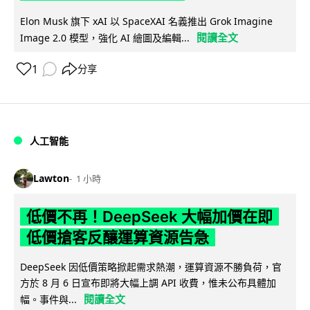
Elon Musk 旗下 xAI 以 SpaceXAI 名義推出 Grok Imagine
閱讀全文
Image 2.0 模型，強化 AI 繪圖及編輯...
1
分享
人工智能
Lawton
1 小時
低價不再！DeepSeek 大幅加價在即
低價搶客反釀運算資源告急
DeepSeek 因低價策略掀起需求熱潮，運算資源不勝負荷，官
方於 8 月 6 日宣布即將大幅上調 API 收費，惟未公布具體加
閱讀全文
幅。事件與...