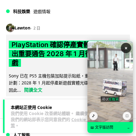
科技娛樂
遊戲情報
Lawton
2 日
PlayStation 確認停產實體光碟 包裝印
×
出重要通告 2028 年 1 月後不出光碟遊
戲
Sony 已在 PS5 主機包裝加貼提示貼紙，重申官方 7 月已公布
計劃：2028 年 1 月起停產新遊戲實體光碟。分析師預期 PS6
閱讀全文
因此...
176
79
分享
↗
本網站正使用 Cookie
我們使用 Cookie 改善網站體驗。 繼續使用
🎵
⛶
我們的網站即表示您同意我們的
Cookie 政
策
。
📖 文字版訪問
→
人工智能