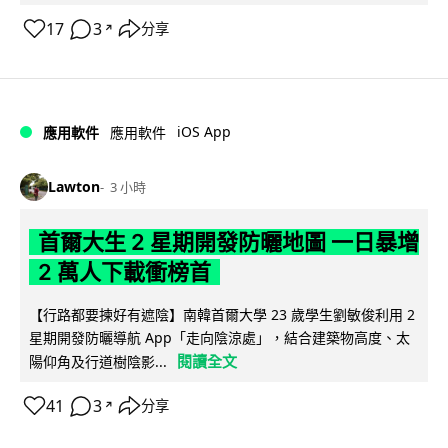
17
3
分享
↗
iOS App
應用軟件
應用軟件
Lawton
3 小時
首爾大生 2 星期開發防曬地圖 一日暴增
2 萬人下載衝榜首
【行路都要揀好有遮陰】南韓首爾大學 23 歲學生劉敏俊利用 2
星期開發防曬導航 App「走向陰涼處」，結合建築物高度、太
閱讀全文
陽仰角及行道樹陰影...
41
3
分享
↗