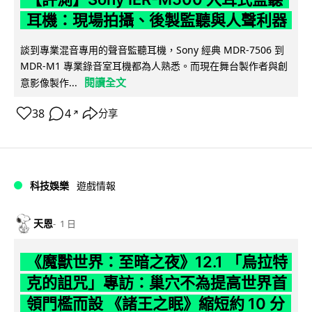
耳機：現場拍攝、後製監聽與人聲利器
談到專業混音專用的聲音監聽耳機，Sony 經典 MDR-7506 到
MDR-M1 專業錄音室耳機都為人熟悉。而現在舞台製作者與創
閱讀全文
意影像製作...
38
4
分享
↗
科技娛樂
遊戲情報
天恩
1 日
《魔獸世界：至暗之夜》12.1 「烏拉特
克的詛咒」專訪：巢穴不為提高世界首
領門檻而設 《諸王之眠》縮短約 10 分