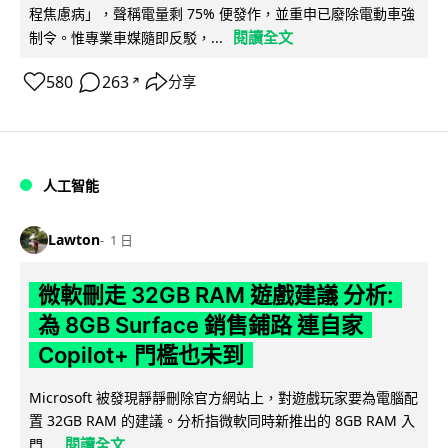
程焦慮病」，聲稱電量剩 75% 便發作，並重申已廢除電動車強
閱讀全文
制令。惟專業車媒隨即反駁，...
580
263
分享
↗
人工智能
Lawton
1 日
微軟刪走 32GB RAM 遊戲建議 分析:
為 8GB Surface 銷售鋪路 連自家
Copilot+ 門檻也未到
Microsoft 被發現靜靜刪除官方網站上，對遊戲玩家要為電腦配
置 32GB RAM 的建議。分析指微軟同時新推出的 8GB RAM 入
閱讀全文
門...