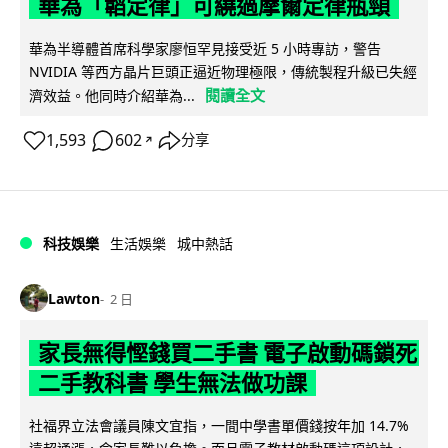
華為「韜定律」可繞過摩爾定律瓶頸
華為半導體首席科學家廖恒罕見接受近 5 小時專訪，警告
NVIDIA 等西方晶片巨頭正逼近物理極限，傳統製程升級已失經
閱讀全文
濟效益。他同時介紹華為...
1,593
602
分享
↗
科技娛樂
生活娛樂
城中熱話
Lawton
2 日
家長無得慳錢買二手書 電子啟動碼鎖死
二手教科書 學生無法做功課
社福界立法會議員陳文宜指，一間中學書單價錢按年加 14.7%