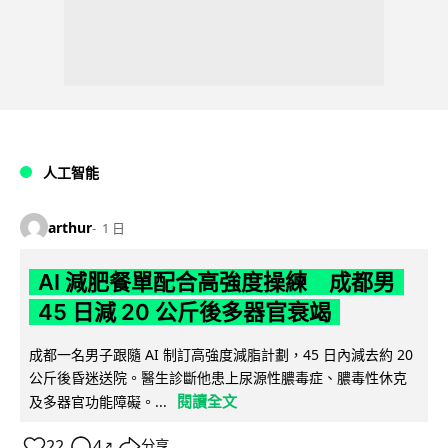
人工智能
arthur
1 日
AI 減肥餐單配合高強度操練 成都男
45 日減 20 公斤後多器官衰竭
成都一名男子跟隨 AI 制訂高強度減脂計劃，45 日內減去約 20
公斤後昏迷送院。醫生診斷他患上尿源性膿毒症、膿毒性休克
閱讀全文
及多器官功能障礙。...
22
4
分享
↗