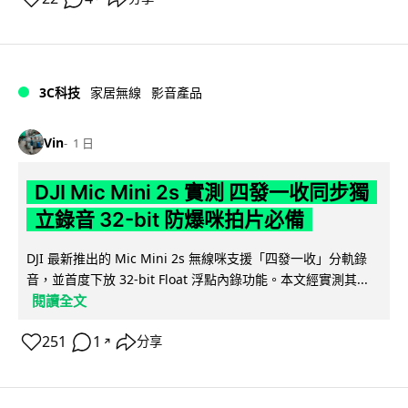
3C科技
家居無線
影音產品
Vin
1 日
DJI Mic Mini 2s 實測 四發一收同步獨
立錄音 32-bit 防爆咪拍片必備
DJI 最新推出的 Mic Mini 2s 無線咪支援「四發一收」分軌錄
音，並首度下放 32-bit Float 浮點內錄功能。本文經實測其...
閱讀全文
251
1
分享
↗