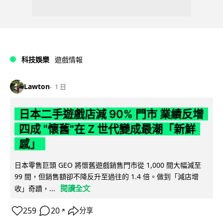
科技娛樂
遊戲情報
Lawton
1 日
日本二手遊戲店減 90% 門市 業績反增
四成 "懷舊"在 Z 世代變成最潮「新鮮
感」
日本零售巨頭 GEO 將懷舊遊戲銷售門市從 1,000 間大幅減至
99 間，但銷售額卻不降反升至過往的 1.4 倍。做到「減店增
閱讀全文
收」奇蹟，...
259
20
分享
↗