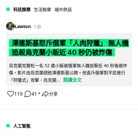
科技娛樂
生活娛樂
城中熱話
Lawton
1 日
澤連斯基怒斥俄軍「人肉狩獵」 無人機
追殺烏克蘭小販近 40 秒仍被炸傷
烏克蘭克爾松一名 52 歲小販被俄軍無人機追擊近 40 秒後被炸
傷，影片由烏克蘭總統澤連斯基公開。他直斥俄軍對平民進行
閱讀全文
「狩獵式」攻擊，烏克蘭...
119
41
分享
↗
人工智能