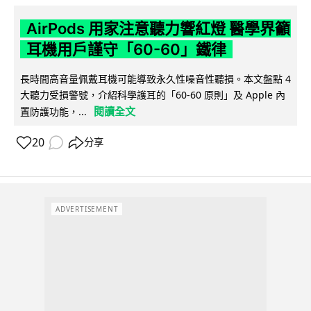
AirPods 用家注意聽力響紅燈 醫學界籲
耳機用戶謹守「60-60」鐵律
長時間高音量佩戴耳機可能導致永久性噪音性聽損。本文盤點 4
大聽力受損警號，介紹科學護耳的「60-60 原則」及 Apple 內
閱讀全文
置防護功能，...
20
分享
ADVERTISEMENT