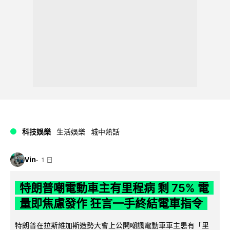
科技娛樂
生活娛樂
城中熱話
Vin
1 日
特朗普嘲電動車主有里程病 剩 75% 電
量即焦慮發作 狂言一手終結電車指令
特朗普在拉斯維加斯造勢大會上公開嘲諷電動車車主患有「里