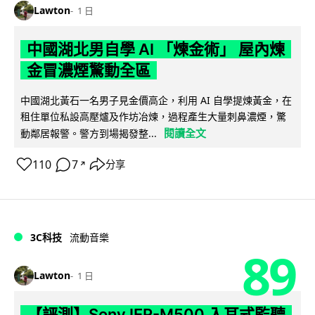
Lawton
1 日
中國湖北男自學 AI 「煉金術」 屋內煉
金冒濃煙驚動全區
中國湖北黃石一名男子見金價高企，利用 AI 自學提煉黃金，在
租住單位私設高壓爐及作坊冶煉，過程產生大量刺鼻濃煙，驚
閱讀全文
動鄰居報警。警方到場揭發整...
110
7
分享
↗
3C科技
流動音樂
89
Lawton
1 日
【評測】Sony IER-M500 入耳式監聽