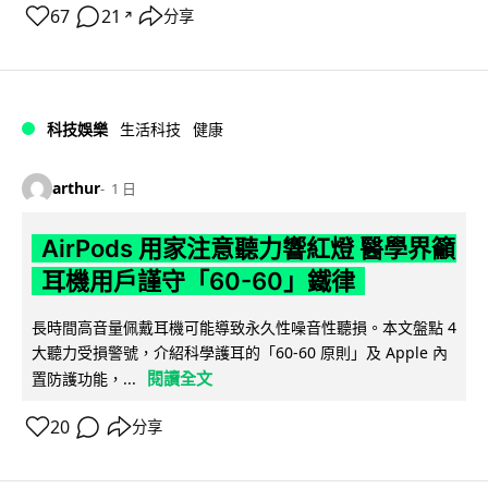
67
21
分享
↗
科技娛樂
生活科技
健康
arthur
1 日
AirPods 用家注意聽力響紅燈 醫學界籲
耳機用戶謹守「60-60」鐵律
長時間高音量佩戴耳機可能導致永久性噪音性聽損。本文盤點 4
大聽力受損警號，介紹科學護耳的「60-60 原則」及 Apple 內
閱讀全文
置防護功能，...
20
分享