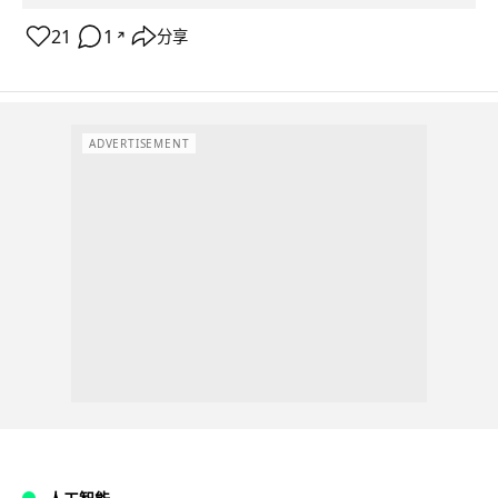
21
1
分享
↗
ADVERTISEMENT