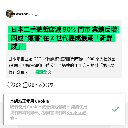
Lawton
2 日
日本二手遊戲店減 90% 門市 業績反增
四成 "懷舊"在 Z 世代變成最潮「新鮮
感」
日本零售巨頭 GEO 將懷舊遊戲銷售門市從 1,000 間大幅減至
99 間，但銷售額卻不降反升至過往的 1.4 倍。做到「減店增
閱讀全文
收」奇蹟，...
262
20
分享
↗
本網站正使用 Cookie
我們使用 Cookie 改善網站體驗。 繼續使用
我們的網站即表示您同意我們的
Cookie 政
ADVERTISEMENT
策
。