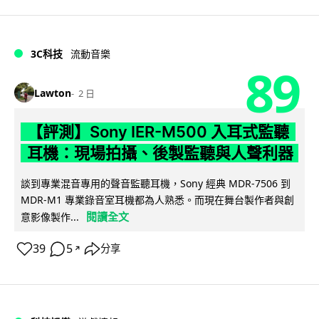
3C科技
流動音樂
89
Lawton
2 日
【評測】Sony IER-M500 入耳式監聽
耳機：現場拍攝、後製監聽與人聲利器
談到專業混音專用的聲音監聽耳機，Sony 經典 MDR-7506 到
MDR-M1 專業錄音室耳機都為人熟悉。而現在舞台製作者與創
閱讀全文
意影像製作...
39
5
分享
↗