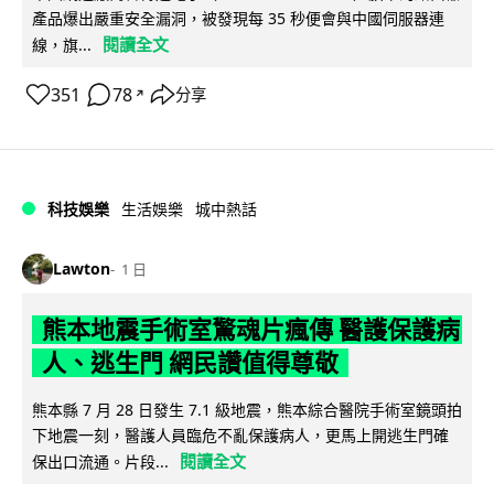
產品爆出嚴重安全漏洞，被發現每 35 秒便會與中國伺服器連
閱讀全文
線，旗...
351
78
分享
↗
科技娛樂
生活娛樂
城中熱話
Lawton
1 日
熊本地震手術室驚魂片瘋傳 醫護保護病
人、逃生門 網民讚值得尊敬
熊本縣 7 月 28 日發生 7.1 級地震，熊本綜合醫院手術室鏡頭拍
下地震一刻，醫護人員臨危不亂保護病人，更馬上開逃生門確
閱讀全文
保出口流通。片段...