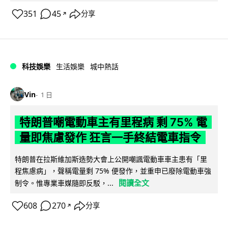
351
45
分享
↗
科技娛樂
生活娛樂
城中熱話
Vin
1 日
特朗普嘲電動車主有里程病 剩 75% 電
量即焦慮發作 狂言一手終結電車指令
特朗普在拉斯維加斯造勢大會上公開嘲諷電動車車主患有「里
程焦慮病」，聲稱電量剩 75% 便發作，並重申已廢除電動車強
閱讀全文
制令。惟專業車媒隨即反駁，...
608
270
分享
↗