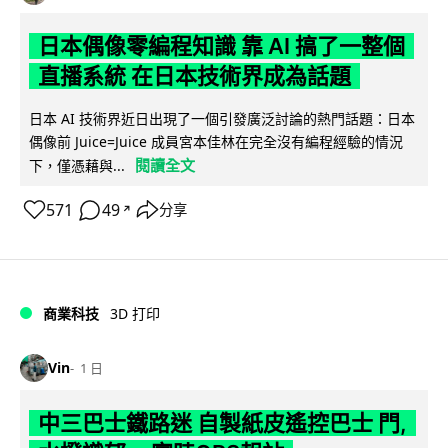
日本偶像零編程知識 靠 AI 搞了一整個
直播系統 在日本技術界成為話題
日本 AI 技術界近日出現了一個引發廣泛討論的熱門話題：日本
偶像前 Juice=Juice 成員宮本佳林在完全沒有編程經驗的情況
閱讀全文
下，僅憑藉與...
571
49
分享
↗
商業科技
3D 打印
Vin
1 日
中三巴士鐵路迷 自製紙皮遙控巴士 門,