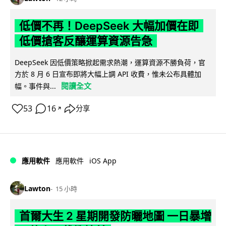
低價不再！DeepSeek 大幅加價在即
低價搶客反釀運算資源告急
DeepSeek 因低價策略掀起需求熱潮，運算資源不勝負荷，官
方於 8 月 6 日宣布即將大幅上調 API 收費，惟未公布具體加
閱讀全文
幅。事件與...
53
16
分享
↗
iOS App
應用軟件
應用軟件
Lawton
15 小時
首爾大生 2 星期開發防曬地圖 一日暴增