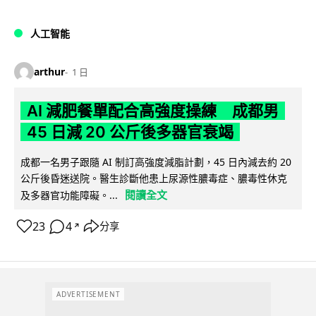
人工智能
arthur
1 日
AI 減肥餐單配合高強度操練 成都男
45 日減 20 公斤後多器官衰竭
成都一名男子跟隨 AI 制訂高強度減脂計劃，45 日內減去約 20
公斤後昏迷送院。醫生診斷他患上尿源性膿毒症、膿毒性休克
閱讀全文
及多器官功能障礙。...
23
4
分享
↗
ADVERTISEMENT