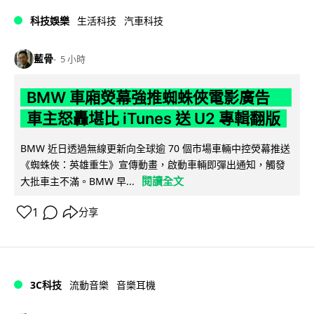
科技娛樂
生活科技
汽車科技
藍骨
5 小時
BMW 車廂熒幕強推蜘蛛俠電影廣告
車主怒轟堪比 iTunes 送 U2 專輯翻版
BMW 近日透過無線更新向全球逾 70 個市場車輛中控熒幕推送
《蜘蛛俠：英雄重生》宣傳動畫，啟動車輛即彈出通知，觸發
閱讀全文
大批車主不滿。BMW 早...
1
分享
3C科技
流動音樂
音樂耳機