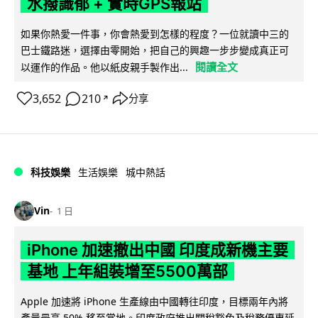
水撥識郁 + 實時GPS報站
如果你熱愛一件事，你會熱愛到怎樣的程度？一位就讀中三的
巴士鐵路迷，選擇由零開始，把自己的興趣一步步變成真正可
閱讀全文
以運作的作品。他以紙皮親手製作出...
3,652
210
分享
↗
科技娛樂
生活娛樂
城中熱話
Vin
1 日
iPhone 加速撤出中國 印度成新機主要
基地 上年組裝增至5500萬部
Apple 加速將 iPhone 生產線由中國轉往印度，目標兩年內將
產量最高 50% 移至當地。印度政府推出關稅豁免及稅務優惠延