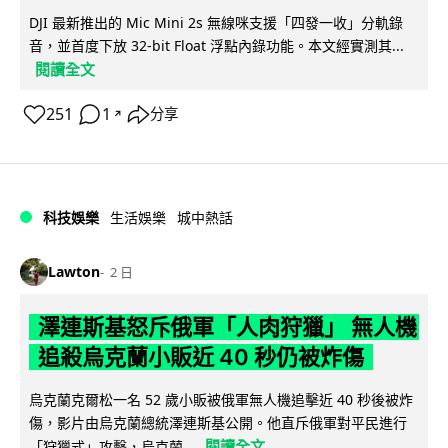
DJI 最新推出的 Mic Mini 2s 無線咪支援「四發一收」分軌錄
音，並首度下放 32-bit Float 浮點內錄功能。本文經實測其...
閱讀全文
251
1
分享
↗
科技娛樂
生活娛樂
城中熱話
Lawton
2 日
澤連斯基怒斥俄軍「人肉狩獵」 無人機
追殺烏克蘭小販近 40 秒仍被炸傷
烏克蘭克爾松一名 52 歲小販被俄軍無人機追擊近 40 秒後被炸
傷，影片由烏克蘭總統澤連斯基公開。他直斥俄軍對平民進行
閱讀全文
「狩獵式」攻擊，烏克蘭...