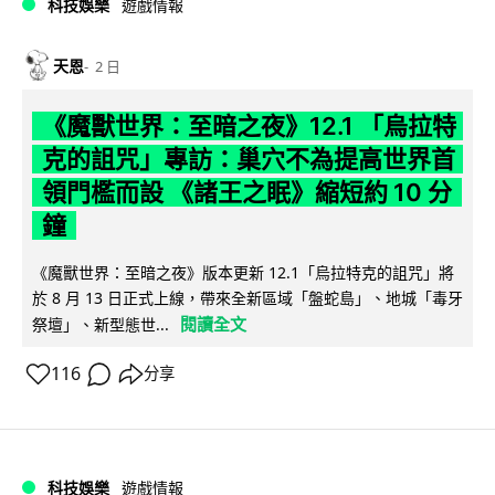
科技娛樂
遊戲情報
天恩
2 日
《魔獸世界：至暗之夜》12.1 「烏拉特
克的詛咒」專訪：巢穴不為提高世界首
領門檻而設 《諸王之眠》縮短約 10 分
鐘
《魔獸世界：至暗之夜》版本更新 12.1「烏拉特克的詛咒」將
於 8 月 13 日正式上線，帶來全新區域「盤蛇島」、地城「毒牙
閱讀全文
祭壇」、新型態世...
116
分享
科技娛樂
遊戲情報