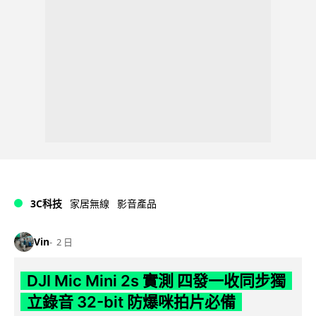
3C科技
家居無線
影音產品
Vin
2 日
DJI Mic Mini 2s 實測 四發一收同步獨
立錄音 32-bit 防爆咪拍片必備