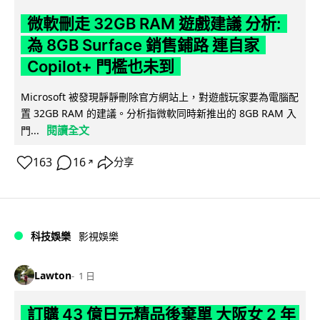
微軟刪走 32GB RAM 遊戲建議 分析:
為 8GB Surface 銷售鋪路 連自家
Copilot+ 門檻也未到
Microsoft 被發現靜靜刪除官方網站上，對遊戲玩家要為電腦配
置 32GB RAM 的建議。分析指微軟同時新推出的 8GB RAM 入
閱讀全文
門...
163
16
分享
↗
科技娛樂
影視娛樂
Lawton
1 日
訂購 43 億日元精品後棄單 大阪女 2 年