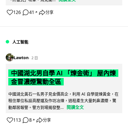
126
41
分享
↗
人工智能
Lawton
2 日
中國湖北男自學 AI 「煉金術」 屋內煉
金冒濃煙驚動全區
中國湖北黃石一名男子見金價高企，利用 AI 自學提煉黃金，在
租住單位私設高壓爐及作坊冶煉，過程產生大量刺鼻濃煙，驚
閱讀全文
動鄰居報警。警方到場揭發整...
113
8
分享
↗