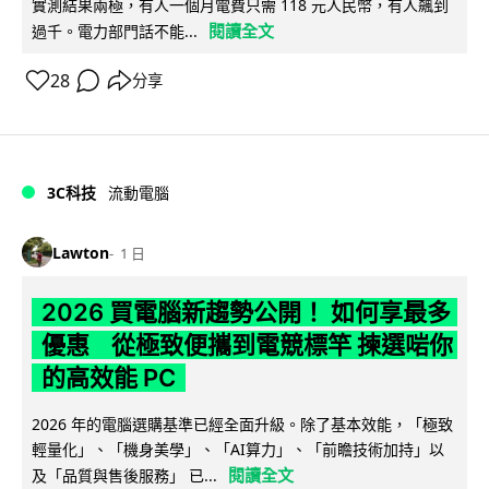
實測結果兩極，有人一個月電費只需 118 元人民幣，有人飆到
閱讀全文
過千。電力部門話不能...
28
分享
3C科技
流動電腦
Lawton
1 日
2026 買電腦新趨勢公開！ 如何享最多
優惠 從極致便攜到電競標竿 揀選啱你
的高效能 PC
2026 年的電腦選購基準已經全面升級。除了基本效能，「極致
輕量化」、「機身美學」、「AI算力」、「前瞻技術加持」以
閱讀全文
及「品質與售後服務」 已...