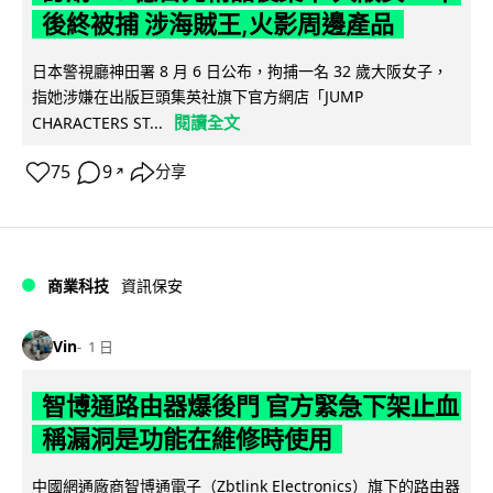
後終被捕 涉海賊王,火影周邊產品
日本警視廳神田署 8 月 6 日公布，拘捕一名 32 歲大阪女子，
指她涉嫌在出版巨頭集英社旗下官方網店「JUMP
閱讀全文
CHARACTERS ST...
75
9
分享
↗
商業科技
資訊保安
Vin
1 日
智博通路由器爆後門 官方緊急下架止血
稱漏洞是功能在維修時使用
中國網通廠商智博通電子（Zbtlink Electronics）旗下的路由器