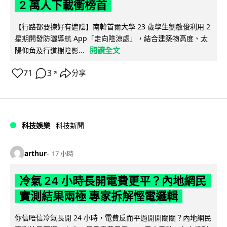
2 萬人下載衝榜首
【行路都要揀好有遮陰】南韓首爾大學 23 歲學生劉敏俊利用 2
星期開發防曬導航 App「走向陰涼處」，結合建築物高度、太
閱讀全文
陽仰角及行道樹陰影...
71
3
分享
↗
科技娛樂
科技新聞
arthur
17 小時
冷氣 24 小時長開電費更平？內地網民
實測結果兩極 專家拆解慳電邏輯
你信唔信冷氣長開 24 小時，電費反而平過開開關關？內地網民