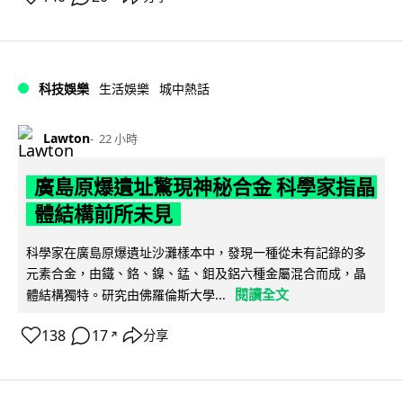
科技娛樂
生活娛樂
城中熱話
Lawton
22 小時
廣島原爆遺址驚現神秘合金 科學家指晶
體結構前所未見
科學家在廣島原爆遺址沙灘樣本中，發現一種從未有記錄的多
元素合金，由鐵、鉻、鎳、錳、鉬及鋁六種金屬混合而成，晶
閱讀全文
體結構獨特。研究由佛羅倫斯大學...
138
17
分享
↗