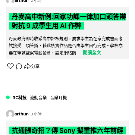
arthur
2 小時
丹麥高中新例:回家功課一律加口頭答辯
對抗 9 成學生用 AI 作弊
丹麥政府即時收緊高中評核規則，要求學生為在家完成書面考
試接受口頭答辯，藉此核實作品是否由學生自行完成。學校亦
閱讀全文
要在筆試監察電腦螢幕、設定網絡防...
分享
3C科技
流動音樂
音樂耳機
arthur
3 小時
抗通脹奇招？傳 Sony 擬重推六年前經