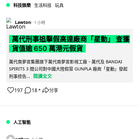
科技娛樂
生活科技
玩具
Lawton
1 小時
萬代刑事追擊假高達廠商「星動」 查獲
貨值逾 650 萬港元假貨
萬代南夢宮集團旗下萬代南夢宮影視工廠、萬代及 BANDAI
SPIRITS 3 間公司對中國大陸假冒 GUNPLA 廠商「星動」發起
閱讀全文
刑事控告...
197
18
分享
↗
人工智能