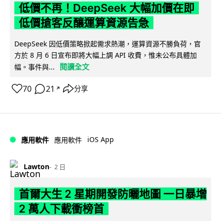
低價不再！DeepSeek 大幅加價在即
低價搶客反釀運算資源告急
DeepSeek 因低價策略掀起需求熱潮，運算資源不勝負荷，官
方於 8 月 6 日宣布即將大幅上調 API 收費，惟未公布具體加
閱讀全文
幅。事件與...
70
21
分享
↗
iOS App
應用軟件
應用軟件
Lawton
2 日
首爾大生 2 星期開發防曬地圖 一日暴增
2 萬人下載衝榜首