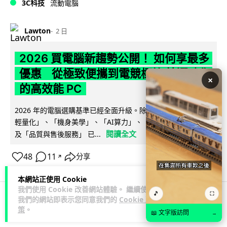
3C科技
流動電腦
Lawton
2 日
2026 買電腦新趨勢公開！ 如何享最多
優惠 從極致便攜到電競標竿 揀選啱你
×
的高效能 PC
2026 年的電腦選購基準已經全面升級。除了基本效能，「極致
輕量化」、「機身美學」、「AI算力」、「前瞻技術加持」以
閱讀全文
及「品質與售後服務」 已...
48
11
分享
↗
本網站正使用 Cookie
我們使用 Cookie 改善網站體驗。 繼續使用
🎵
⛶
我們的網站即表示您同意我們的
Cookie 政
人工智能
策
。
📖 文字版訪問
→