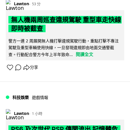
Lawton
53 分
無人機兩周巡查違規駕駛 重型車走快線
即時被截查
警方一連 2 周展開無人機打擊違規駕駛行動，重點打擊不專注
駕駛及重型車輛使用快線，一旦發現違規即由地面交通警截
閱讀全文
查。行動配合警方今年上半年致命...
分享
科技娛樂
遊戲情報
Lawton
1 小時
PS6 及次世代 PSP 傳聞流出 記憶體危