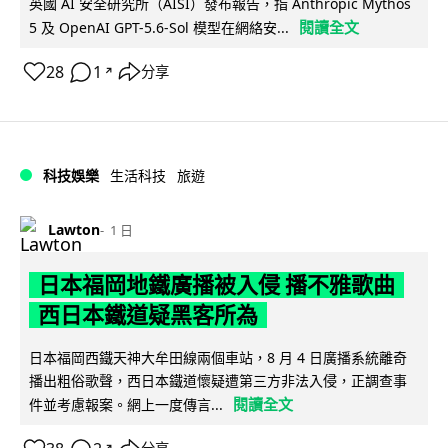
英國 AI 安全研究所（AISI）發布報告，指 Anthropic Mythos
閱讀全文
5 及 OpenAI GPT-5.6-Sol 模型在網絡安...
28
1
分享
↗
科技娛樂
生活科技
旅遊
Lawton
1 日
日本福岡地鐵廣播被入侵 播不雅歌曲
西日本鐵道疑黑客所為
日本福岡西鐵天神大牟田線兩個車站，8 月 4 日廣播系統離奇
播出粗俗歌聲，西日本鐵道懷疑遭第三方非法入侵，正調查事
閱讀全文
件並考慮報案。網上一度傳言...