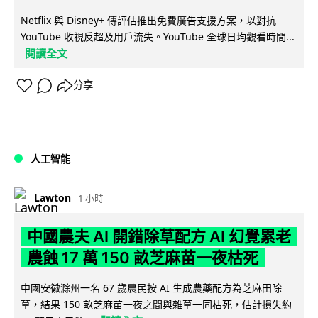
Netflix 與 Disney+ 傳評估推出免費廣告支援方案，以對抗
YouTube 收視反超及用戶流失。YouTube 全球日均觀看時間...
閱讀全文
分享
人工智能
Lawton
1 小時
中國農夫 AI 開錯除草配方 AI 幻覺累老
農蝕 17 萬 150 畝芝麻苗一夜枯死
中國安徽滁州一名 67 歲農民按 AI 生成農藥配方為芝麻田除
草，結果 150 畝芝麻苗一夜之間與雜草一同枯死，估計損失約