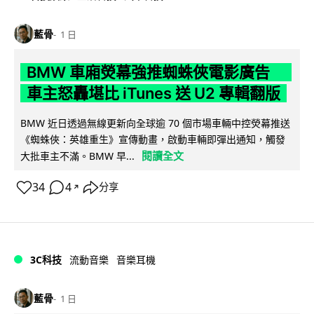
藍骨
1 日
BMW 車廂熒幕強推蜘蛛俠電影廣告
車主怒轟堪比 iTunes 送 U2 專輯翻版
BMW 近日透過無線更新向全球逾 70 個市場車輛中控熒幕推送
《蜘蛛俠：英雄重生》宣傳動畫，啟動車輛即彈出通知，觸發
閱讀全文
大批車主不滿。BMW 早...
34
4
分享
↗
3C科技
流動音樂
音樂耳機
藍骨
1 日