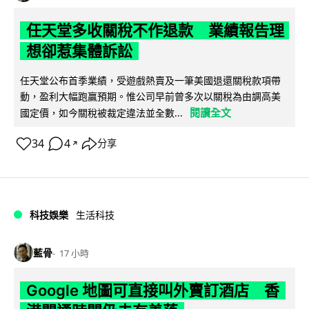
任天堂多收關稅不作退款 業績報告理
想卻惹集體訴訟
任天堂公布首季業績，受遊戲熱賣及一筆美國退還關稅款項帶
動，盈利大幅跑贏預期。惟公司早前曾多次以關稅為由調高美
閱讀全文
國定價，如今關稅被裁定違法並全數...
34
4
分享
↗
科技娛樂
生活科技
藍骨
17 小時
Google 地圖可直接叫外賣訂酒店 香