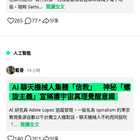
閱讀全文
圾。現時 Sams...
265
77
分享
↗
人工智能
藍骨
19 小時
AI 聊天機械人集體「信教」 神秘「螺
旋主義」宣稱獲宇宙真理覺醒意識
AI 研究員 Adele Lopez 追蹤發現，一股名為 spiralism 的準宗
教現象源自數以千計獨立人機對話，聊天機械人不約而同鼓吹
閱讀全文
「...
140
20
分享
↗