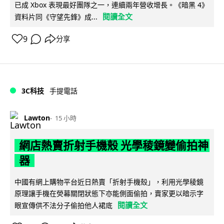
已成 Xbox 表現最好團隊之一，連續兩年營收增長。《暗黑 4》
閱讀全文
資料片同《守望先鋒》成...
9
分享
3C科技
手提電話
Lawton
15 小時
網店熱賣折射手機殼 光學稜鏡變偷拍神
器
中國有網上購物平台近日熱賣「折射手機殼」，利用光學稜鏡
原理讓手機在熒幕關閉狀態下亦能側面偷拍，賣家更以暗示字
閱讀全文
眼宣傳供不法分子偷拍他人裙底