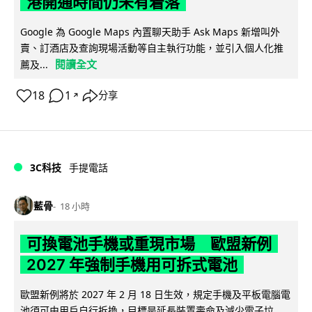
港開通時間仍未有着落
Google 為 Google Maps 內置聊天助手 Ask Maps 新增叫外
賣、訂酒店及查詢現場活動等自主執行功能，並引入個人化推
閱讀全文
薦及...
18
1
分享
↗
3C科技
手提電話
藍骨
18 小時
可換電池手機或重現市場 歐盟新例
2027 年強制手機用可拆式電池
歐盟新例將於 2027 年 2 月 18 日生效，規定手機及平板電腦電
池須可由用戶自行拆換，目標是延長裝置壽命及減少電子垃