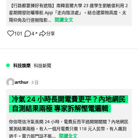
【行路都要揀好有遮陰】南韓首爾大學 23 歲學生劉敏俊利用 2
星期開發防曬導航 App「走向陰涼處」，結合建築物高度、太
閱讀全文
陽仰角及行道樹陰影...
101
4
分享
↗
科技娛樂
科技新聞
arthur
2 日
冷氣 24 小時長開電費更平？內地網民
自測結果兩極 專家拆解慳電邏輯
你信唔信冷氣長開 24 小時，電費反而平過開開關關？內地網民
實測結果兩極，有人一個月電費只需 118 元人民幣，有人飆到
閱讀全文
過千。電力部門話不能...