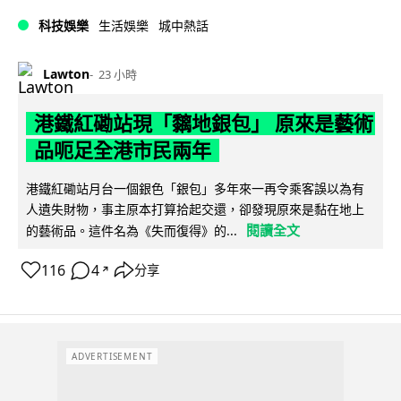
科技娛樂
生活娛樂
城中熱話
Lawton
23 小時
港鐵紅磡站現「黐地銀包」 原來是藝術
品呃足全港市民兩年
港鐵紅磡站月台一個銀色「銀包」多年來一再令乘客誤以為有
人遺失財物，事主原本打算拾起交還，卻發現原來是黏在地上
閱讀全文
的藝術品。這件名為《失而復得》的...
116
4
分享
↗
ADVERTISEMENT