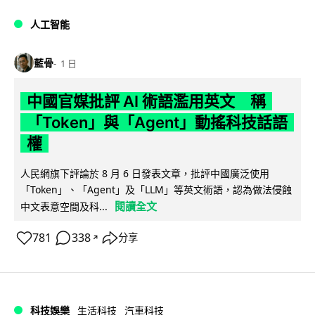
人工智能
藍骨
1 日
中國官媒批評 AI 術語濫用英文 稱
「Token」與「Agent」動搖科技話語
權
人民網旗下評論於 8 月 6 日發表文章，批評中國廣泛使用
「Token」、「Agent」及「LLM」等英文術語，認為做法侵蝕
閱讀全文
中文表意空間及科...
781
338
分享
↗
科技娛樂
生活科技
汽車科技