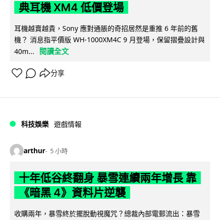
典耳機 XM4 低價登場
耳機越賣越貴，Sony 應對通脹的奇招居然是重推 6 年前的舊
機？ 消息指平價版 WH-1000XM4C 9 月登場，保留摺疊設計與
閱讀全文
40m...
分享
科技娛樂
遊戲情報
arthur
5 小時
十年低谷終翻身 暴雪連續兩年增長 靠
《暗黑 4》資料片逆襲
收購兩年，暴雪終於擺脫動視魔咒？總裁內部電郵流出：暴雪