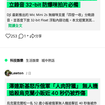
立錄音 32-bit 防爆咪拍片必備
DJI 最新推出的 Mic Mini 2s 無線咪支援「四發一收」分軌錄
音，並首度下放 32-bit Float 浮點內錄功能。本文經實測其...
閱讀全文
253
1
分享
↗
科技娛樂
生活娛樂
城中熱話
Lawton
2 日
澤連斯基怒斥俄軍「人肉狩獵」 無人機
追殺烏克蘭小販近 40 秒仍被炸傷
烏克蘭克爾松一名 52 歲小販被俄軍無人機追擊近 40 秒後被炸