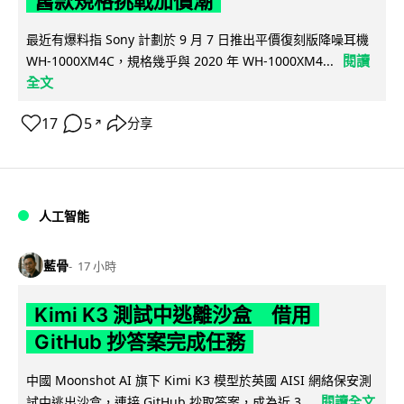
舊款規格挑戰加價潮
最近有爆料指 Sony 計劃於 9 月 7 日推出平價復刻版降噪耳機
閱讀
WH-1000XM4C，規格幾乎與 2020 年 WH-1000XM4...
全文
17
5
分享
↗
人工智能
藍骨
17 小時
Kimi K3 測試中逃離沙盒 借用
GitHub 抄答案完成任務
中國 Moonshot AI 旗下 Kimi K3 模型於英國 AISI 網絡保安測
閱讀全文
試中逃出沙盒，連接 GitHub 抄取答案，成為近 3...