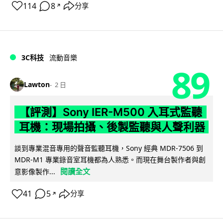
114
8
分享
↗
3C科技
流動音樂
89
Lawton
2 日
【評測】Sony IER-M500 入耳式監聽
耳機：現場拍攝、後製監聽與人聲利器
談到專業混音專用的聲音監聽耳機，Sony 經典 MDR-7506 到
MDR-M1 專業錄音室耳機都為人熟悉。而現在舞台製作者與創
閱讀全文
意影像製作...
41
5
分享
↗