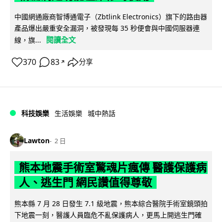
中國網通廠商智博通電子（Zbtlink Electronics）旗下的路由器
產品爆出嚴重安全漏洞，被發現每 35 秒便會與中國伺服器連
閱讀全文
線，旗...
370
83
分享
↗
科技娛樂
生活娛樂
城中熱話
Lawton
2 日
熊本地震手術室驚魂片瘋傳 醫護保護病
人、逃生門 網民讚值得尊敬
熊本縣 7 月 28 日發生 7.1 級地震，熊本綜合醫院手術室鏡頭拍
下地震一刻，醫護人員臨危不亂保護病人，更馬上開逃生門確