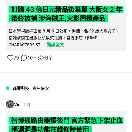
訂購 43 億日元精品後棄單 大阪女 2 年
後終被捕 涉海賊王,火影周邊產品
日本警視廳神田署 8 月 6 日公布，拘捕一名 32 歲大阪女子，
指她涉嫌在出版巨頭集英社旗下官方網店「JUMP
閱讀全文
CHARACTERS ST...
79
10
分享
↗
商業科技
資訊保安
Vin
1 日
智博通路由器爆後門 官方緊急下架止血
稱漏洞是功能在維修時使用