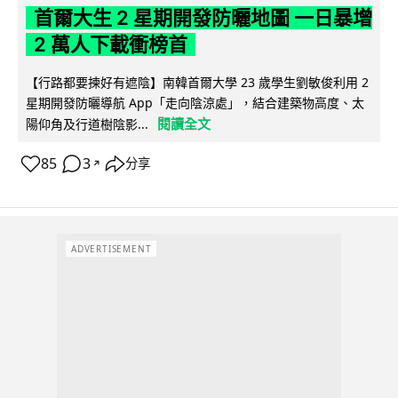
首爾大生 2 星期開發防曬地圖 一日暴增
2 萬人下載衝榜首
【行路都要揀好有遮陰】南韓首爾大學 23 歲學生劉敏俊利用 2
星期開發防曬導航 App「走向陰涼處」，結合建築物高度、太
閱讀全文
陽仰角及行道樹陰影...
85
3
分享
↗
ADVERTISEMENT