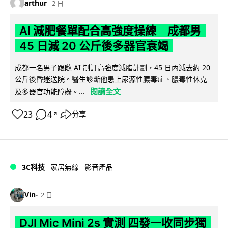
arthur
2 日
AI 減肥餐單配合高強度操練 成都男
45 日減 20 公斤後多器官衰竭
成都一名男子跟隨 AI 制訂高強度減脂計劃，45 日內減去約 20
公斤後昏迷送院。醫生診斷他患上尿源性膿毒症、膿毒性休克
閱讀全文
及多器官功能障礙。...
23
4
分享
↗
3C科技
家居無線
影音產品
Vin
2 日
DJI Mic Mini 2s 實測 四發一收同步獨