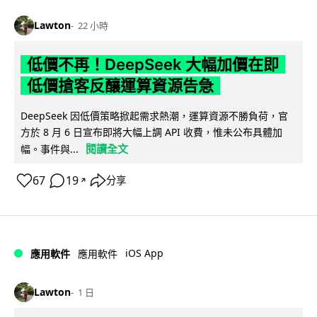
Lawton
22 小時
低價不再！DeepSeek 大幅加價在即
低價搶客反釀運算資源告急
DeepSeek 因低價策略掀起需求熱潮，運算資源不勝負荷，官
方於 8 月 6 日宣布即將大幅上調 API 收費，惟未公布具體加
閱讀全文
幅。事件與...
67
19
分享
↗
iOS App
應用軟件
應用軟件
Lawton
1 日