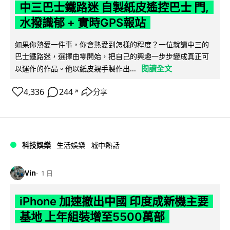
中三巴士鐵路迷 自製紙皮遙控巴士 門,
水撥識郁 + 實時GPS報站
如果你熱愛一件事，你會熱愛到怎樣的程度？一位就讀中三的
巴士鐵路迷，選擇由零開始，把自己的興趣一步步變成真正可
閱讀全文
以運作的作品。他以紙皮親手製作出...
4,336
244
分享
↗
科技娛樂
生活娛樂
城中熱話
Vin
1 日
iPhone 加速撤出中國 印度成新機主要
基地 上年組裝增至5500萬部