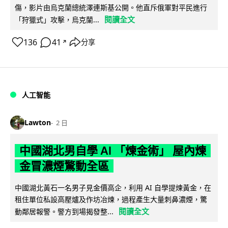
傷，影片由烏克蘭總統澤連斯基公開。他直斥俄軍對平民進行
閱讀全文
「狩獵式」攻擊，烏克蘭...
136
41
分享
↗
人工智能
Lawton
2 日
中國湖北男自學 AI 「煉金術」 屋內煉
金冒濃煙驚動全區
中國湖北黃石一名男子見金價高企，利用 AI 自學提煉黃金，在
租住單位私設高壓爐及作坊冶煉，過程產生大量刺鼻濃煙，驚
閱讀全文
動鄰居報警。警方到場揭發整...