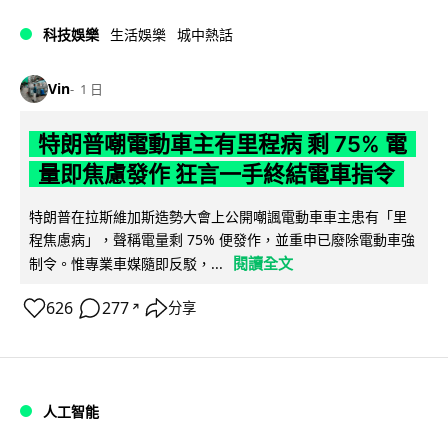
科技娛樂
生活娛樂
城中熱話
Vin
1 日
特朗普嘲電動車主有里程病 剩 75% 電
量即焦慮發作 狂言一手終結電車指令
特朗普在拉斯維加斯造勢大會上公開嘲諷電動車車主患有「里
程焦慮病」，聲稱電量剩 75% 便發作，並重申已廢除電動車強
閱讀全文
制令。惟專業車媒隨即反駁，...
626
277
分享
↗
人工智能