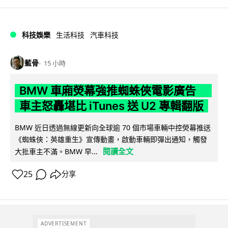
科技娛樂
生活科技
汽車科技
藍骨
15 小時
BMW 車廂熒幕強推蜘蛛俠電影廣告
車主怒轟堪比 iTunes 送 U2 專輯翻版
BMW 近日透過無線更新向全球逾 70 個市場車輛中控熒幕推送
《蜘蛛俠：英雄重生》宣傳動畫，啟動車輛即彈出通知，觸發
閱讀全文
大批車主不滿。BMW 早...
25
分享
ADVERTISEMENT