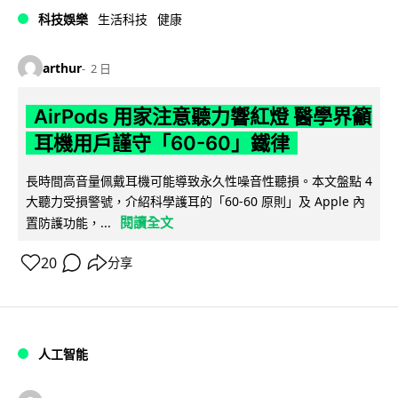
科技娛樂
生活科技
健康
arthur
2 日
AirPods 用家注意聽力響紅燈 醫學界籲
耳機用戶謹守「60-60」鐵律
長時間高音量佩戴耳機可能導致永久性噪音性聽損。本文盤點 4
大聽力受損警號，介紹科學護耳的「60-60 原則」及 Apple 內
閱讀全文
置防護功能，...
20
分享
人工智能