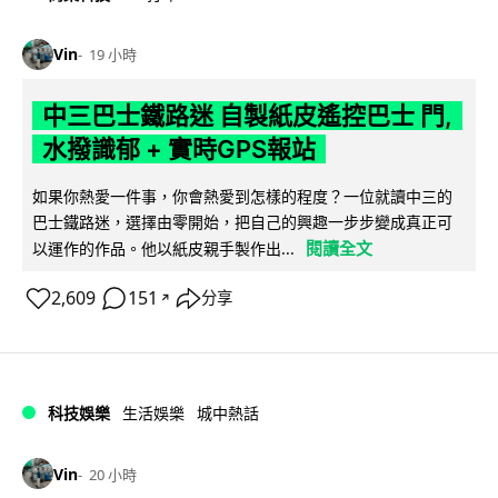
Vin
19 小時
中三巴士鐵路迷 自製紙皮遙控巴士 門,
水撥識郁 + 實時GPS報站
如果你熱愛一件事，你會熱愛到怎樣的程度？一位就讀中三的
巴士鐵路迷，選擇由零開始，把自己的興趣一步步變成真正可
閱讀全文
以運作的作品。他以紙皮親手製作出...
2,609
151
分享
↗
科技娛樂
生活娛樂
城中熱話
Vin
20 小時