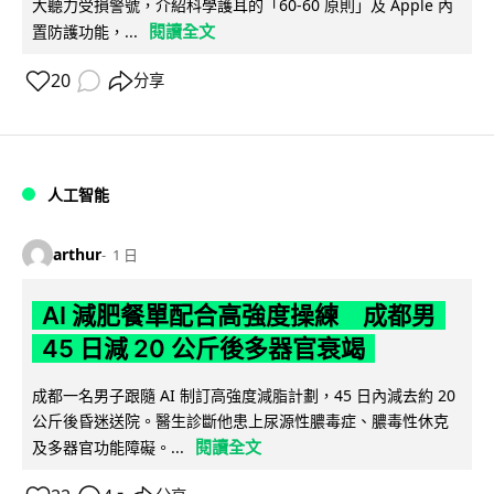
大聽力受損警號，介紹科學護耳的「60-60 原則」及 Apple 內
閱讀全文
置防護功能，...
20
分享
人工智能
arthur
1 日
AI 減肥餐單配合高強度操練 成都男
45 日減 20 公斤後多器官衰竭
成都一名男子跟隨 AI 制訂高強度減脂計劃，45 日內減去約 20
公斤後昏迷送院。醫生診斷他患上尿源性膿毒症、膿毒性休克
閱讀全文
及多器官功能障礙。...