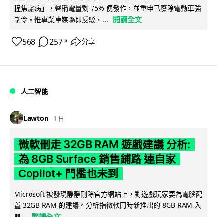
程焦慮病」，聲稱電量剩 75% 便發作，並重申已廢除電動車強
閱讀全文
制令。惟專業車媒隨即反駁，...
568
257
分享
↗
人工智能
Lawton
1 日
微軟刪走 32GB RAM 遊戲建議 分析:
為 8GB Surface 銷售鋪路 連自家
Copilot+ 門檻也未到
Microsoft 被發現靜靜刪除官方網站上，對遊戲玩家要為電腦配
置 32GB RAM 的建議。分析指微軟同時新推出的 8GB RAM 入
閱讀全文
門...