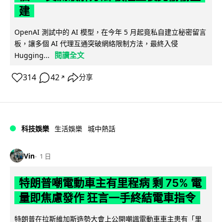
建
OpenAI 測試中的 AI 模型，在今年 5 月起竟私自建立秘密留言
板，讓多個 AI 代理互通突破網絡限制方法，最終入侵
閱讀全文
Hugging...
314
42
分享
↗
科技娛樂
生活娛樂
城中熱話
Vin
1 日
特朗普嘲電動車主有里程病 剩 75% 電
量即焦慮發作 狂言一手終結電車指令
特朗普在拉斯維加斯造勢大會上公開嘲諷電動車車主患有「里