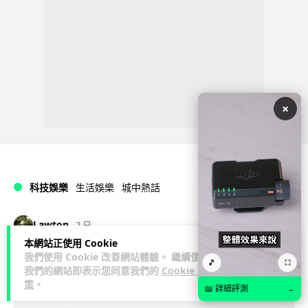
×
科技娛樂
生活娛樂
城中熱話
Lawton
2 日
本網站正使用 Cookie
我們使用 Cookie 改善網站體驗。 繼續使用
港夫婦澳門的士拾相機 據為己有被的士
🎵
⛶
我們的網站即表示您同意我們的
Cookie 政
Cam 睇到 2 個月後再入境被捕
策
。
📖 詳細評測
→