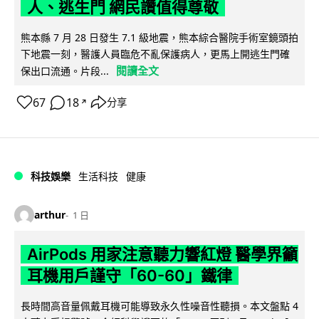
人、逃生門 網民讚值得尊敬
熊本縣 7 月 28 日發生 7.1 級地震，熊本綜合醫院手術室鏡頭拍
下地震一刻，醫護人員臨危不亂保護病人，更馬上開逃生門確
閱讀全文
保出口流通。片段...
67
18
分享
↗
科技娛樂
生活科技
健康
arthur
1 日
AirPods 用家注意聽力響紅燈 醫學界籲
耳機用戶謹守「60-60」鐵律
長時間高音量佩戴耳機可能導致永久性噪音性聽損。本文盤點 4