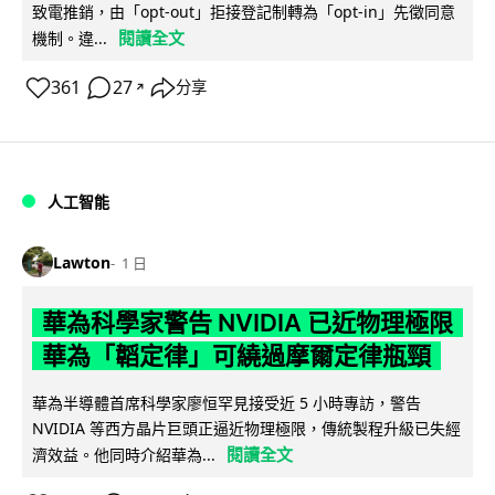
致電推銷，由「opt-out」拒接登記制轉為「opt-in」先徵同意
閱讀全文
機制。違...
361
27
分享
↗
人工智能
Lawton
1 日
華為科學家警告 NVIDIA 已近物理極限
華為「韜定律」可繞過摩爾定律瓶頸
華為半導體首席科學家廖恒罕見接受近 5 小時專訪，警告
NVIDIA 等西方晶片巨頭正逼近物理極限，傳統製程升級已失經
閱讀全文
濟效益。他同時介紹華為...