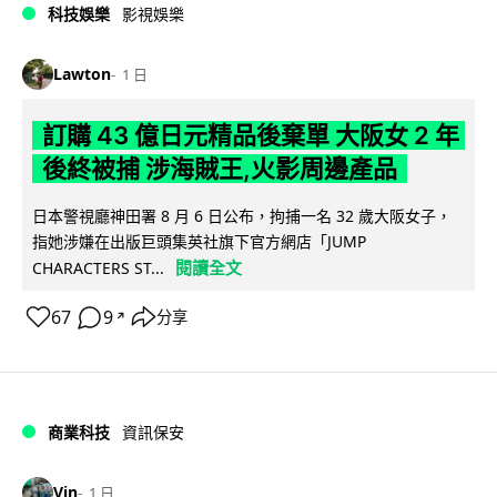
科技娛樂
影視娛樂
Lawton
1 日
訂購 43 億日元精品後棄單 大阪女 2 年
後終被捕 涉海賊王,火影周邊產品
日本警視廳神田署 8 月 6 日公布，拘捕一名 32 歲大阪女子，
指她涉嫌在出版巨頭集英社旗下官方網店「JUMP
閱讀全文
CHARACTERS ST...
67
9
分享
↗
商業科技
資訊保安
Vin
1 日