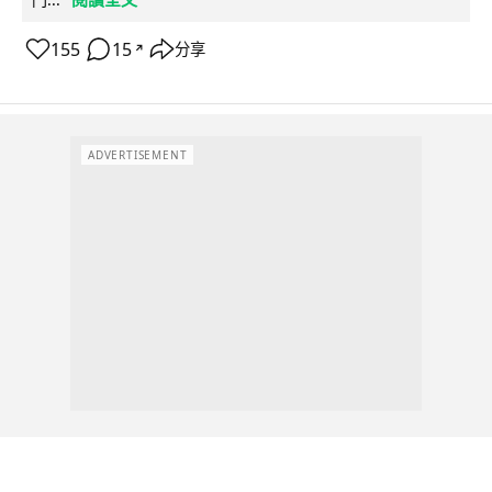
155
15
分享
↗
ADVERTISEMENT