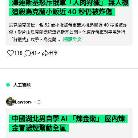
澤連斯基怒斥俄軍「人肉狩獵」 無人機
追殺烏克蘭小販近 40 秒仍被炸傷
烏克蘭克爾松一名 52 歲小販被俄軍無人機追擊近 40 秒後被炸
傷，影片由烏克蘭總統澤連斯基公開。他直斥俄軍對平民進行
閱讀全文
「狩獵式」攻擊，烏克蘭...
118
41
分享
↗
人工智能
Lawton
1 日
中國湖北男自學 AI 「煉金術」 屋內煉
金冒濃煙驚動全區