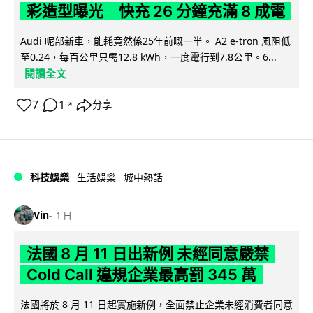
彩造型曝光 快充 26 分鐘充滿 8 成電
Audi 呢部新車，能耗竟然係25年前嘅一半。 A2 e-tron 風阻低
至0.24，每百公里只需12.8 kWh，一度電行到7.8公里。6...
閱讀全文
7
1
分享
↗
科技娛樂
生活娛樂
城中熱話
Vin
1 日
法國 8 月 11 日出新例 未經同意嚴禁
Cold Call 違規企業最高罰 345 萬
法國將於 8 月 11 日起實施新例，全面禁止企業未經消費者同意