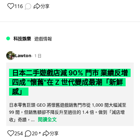
116
分享
科技娛樂
遊戲情報
Lawton
1 日
日本二手遊戲店減 90% 門市 業績反增
四成 "懷舊"在 Z 世代變成最潮「新鮮
感」
日本零售巨頭 GEO 將懷舊遊戲銷售門市從 1,000 間大幅減至
99 間，但銷售額卻不降反升至過往的 1.4 倍。做到「減店增
閱讀全文
收」奇蹟，...
254
20
分享
↗