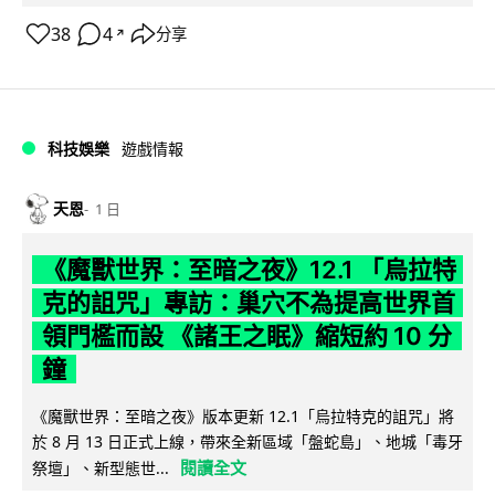
38
4
分享
↗
科技娛樂
遊戲情報
天恩
1 日
《魔獸世界：至暗之夜》12.1 「烏拉特
克的詛咒」專訪：巢穴不為提高世界首
領門檻而設 《諸王之眠》縮短約 10 分
鐘
《魔獸世界：至暗之夜》版本更新 12.1「烏拉特克的詛咒」將
於 8 月 13 日正式上線，帶來全新區域「盤蛇島」、地城「毒牙
閱讀全文
祭壇」、新型態世...