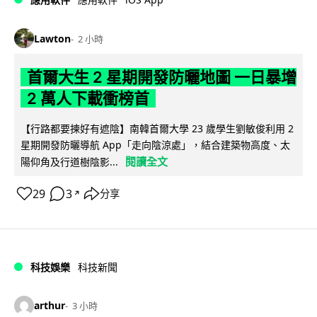
Lawton
2 小時
首爾大生 2 星期開發防曬地圖 一日暴增
2 萬人下載衝榜首
【行路都要揀好有遮陰】南韓首爾大學 23 歲學生劉敏俊利用 2
星期開發防曬導航 App「走向陰涼處」，結合建築物高度、太
閱讀全文
陽仰角及行道樹陰影...
29
3
分享
↗
科技娛樂
科技新聞
arthur
3 小時