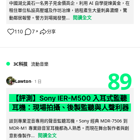
中國湖北黃石一名男子見金價高企，利用 AI 自學提煉黃金，在
租住單位私設高壓爐及作坊冶煉，過程產生大量刺鼻濃煙，驚
閱讀全文
動鄰居報警。警方到場揭發整...
110
7
分享
↗
3C科技
流動音樂
89
Lawton
1 日
【評測】Sony IER-M500 入耳式監聽
耳機：現場拍攝、後製監聽與人聲利器
談到專業混音專用的聲音監聽耳機，Sony 經典 MDR-7506 到
MDR-M1 專業錄音室耳機都為人熟悉。而現在舞台製作者與創
閱讀全文
意影像製作...