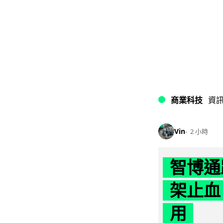
商業科技
資
Vin
2 小時
智博通
架止血
用