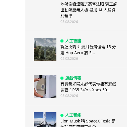
地盤偷吸煙難逃高空法眼 勞工處
出動熱感無人機 擬加 AI 人臉識
別精準...
05.08.2026
人工智能
貨運火箭 沖繩飛台灣僅需 15 分
鐘 Hop Aero 將 5...
05.08.2026
遊戲情報
有實體光碟未必代表你擁有遊戲
調查：PS5 34%、Xbox 50...
05.08.2026
人工智能
Elon Musk 稱 SpaceX Tesla 是
地球最強兩間硬件公...