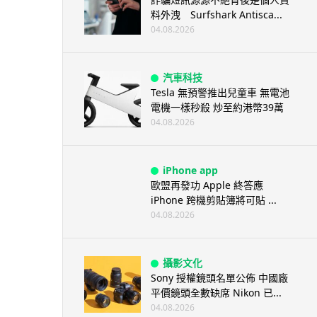
料外洩 Surfshark Antisca...
04.08.2026
汽車科技
Tesla 無預警推出兒童車 無電池
電機一樣秒殺 炒至約港幣39萬
04.08.2026
iPhone app
歐盟再發功 Apple 終答應
iPhone 跨機剪貼簿將可貼 ...
04.08.2026
攝影文化
Sony 授權鏡頭名單公佈 中國廠
平價鏡頭全數缺席 Nikon 已...
04.08.2026