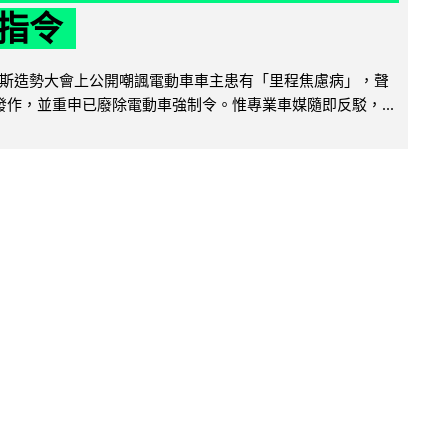
指令
斯造勢大會上公開嘲諷電動車車主患有「里程焦慮病」，聲
便發作，並重申已廢除電動車強制令。惟專業車媒隨即反駁，...