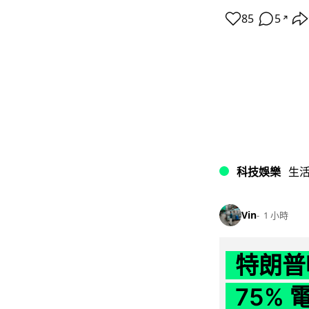
85
5
↗
科技娛樂
生
Vin
1 小時
特朗普
75%