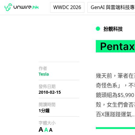
WWDC 2026
GenAI 與雲端科技
Pentax K-x情
扮靚科技
Pent
作者
Tesla
幾天前，筆者在百
奇怪色系」，不
發佈日期
2010-02-15
鏡頭組為$5,
殼，女生們會否
閱讀時間
1分鐘
百X匯踫踫運氣
字體大小
A
A
A