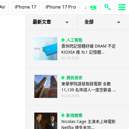
Air
iPhone 17
iPhone 17 Pro
AirPods Pro 3
Ap
最新文章
全部
人工智能
靠快閃記憶體紓緩 DRAM 不足
KIOXIA 推 XL1 記憶體...
05.08.2026
資訊保安
東華學院誤發取錄電郵 全數
11,139 名申請人一度空歡喜 ...
05.08.2026
影視娛樂
Nicolas Cage 主演未上映電影
Netflix 遺失未加...