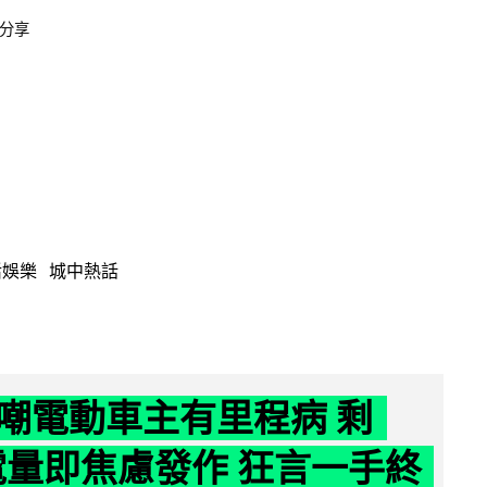
分享
活娛樂
城中熱話
嘲電動車主有里程病 剩
 電量即焦慮發作 狂言一手終