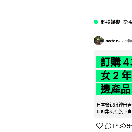
科技娛樂
影
Lawton
2 小時
訂購 
女 2
邊產品
日本警視廳神田署 
巨頭集英社旗下官方網店
1
分
↗