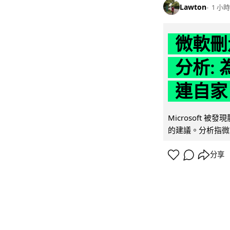
Lawton
1 小時
微軟刪走
分析: 
連自家 
Microsoft 
的建議。分析指微軟同
分享