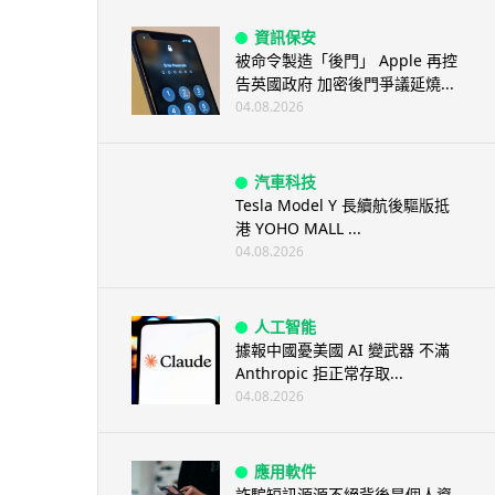
資訊保安
被命令製造「後門」 Apple 再控
告英國政府 加密後門爭議延燒...
04.08.2026
汽車科技
Tesla Model Y 長續航後驅版抵
港 YOHO MALL ...
04.08.2026
人工智能
據報中國憂美國 AI 變武器 不滿
Anthropic 拒正常存取...
04.08.2026
應用軟件
詐騙短訊源源不絕背後是個人資