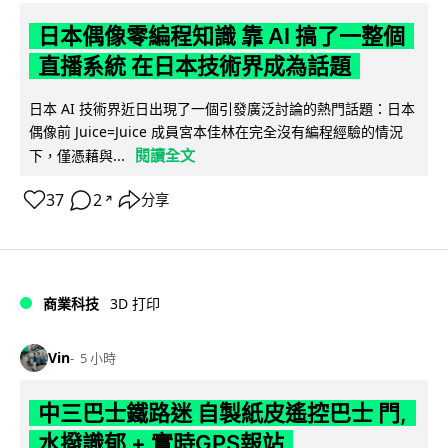
日本偶像零編程知識 靠 AI 搞了一整個
直播系統 在日本技術界成為話題
日本 AI 技術界近日出現了一個引發廣泛討論的熱門話題：日本
偶像前 Juice=Juice 成員宮本佳林在完全沒有編程經驗的情況
閱讀全文
下，僅憑藉與...
37
2
分享
↗
商業科技
3D 打印
Vin
5 小時
中三巴士鐵路迷 自製紙皮遙控巴士 門,
水撥識郁 + 實時GPS報站