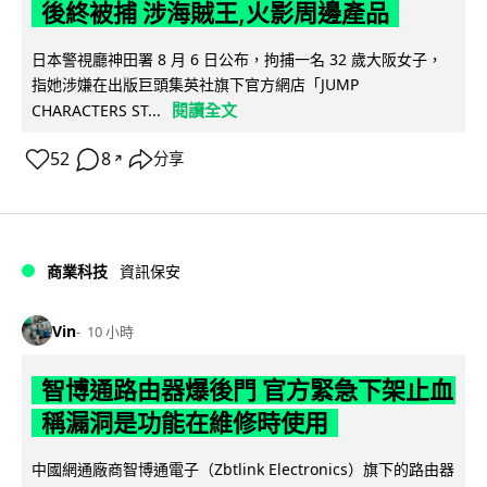
後終被捕 涉海賊王,火影周邊產品
日本警視廳神田署 8 月 6 日公布，拘捕一名 32 歲大阪女子，
指她涉嫌在出版巨頭集英社旗下官方網店「JUMP
閱讀全文
CHARACTERS ST...
52
8
分享
↗
商業科技
資訊保安
Vin
10 小時
智博通路由器爆後門 官方緊急下架止血
稱漏洞是功能在維修時使用
中國網通廠商智博通電子（Zbtlink Electronics）旗下的路由器