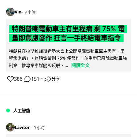
Vin
9 小時
特朗普嘲電動車主有里程病 剩 75% 電
量即焦慮發作 狂言一手終結電車指令
特朗普在拉斯維加斯造勢大會上公開嘲諷電動車車主患有「里
程焦慮病」，聲稱電量剩 75% 便發作，並重申已廢除電動車強
閱讀全文
制令。惟專業車媒隨即反駁，...
386
151
分享
↗
人工智能
Lawton
9 小時