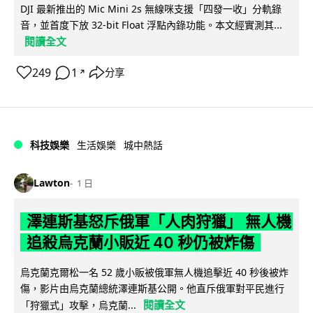
DJI 最新推出的 Mic Mini 2s 無線咪支援「四發一收」分軌錄
音，並首度下放 32-bit Float 浮點內錄功能。本文經實測其...
閱讀全文
249
1
分享
↗
科技娛樂
生活娛樂
城中熱話
Lawton
1 日
澤連斯基怒斥俄軍「人肉狩獵」 無人機
追殺烏克蘭小販近 40 秒仍被炸傷
烏克蘭克爾松一名 52 歲小販被俄軍無人機追擊近 40 秒後被炸
傷，影片由烏克蘭總統澤連斯基公開。他直斥俄軍對平民進行
閱讀全文
「狩獵式」攻擊，烏克蘭...