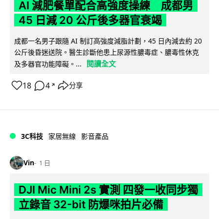
AI 減肥餐單配合高強度操練 成都男
45 日減 20 公斤後多器官衰竭
成都一名男子跟隨 AI 制訂高強度減脂計劃，45 日內減去約 20
公斤後昏迷送院。醫生診斷他患上尿源性膿毒症、膿毒性休克
閱讀全文
及多器官功能障礙。...
18
4
分享
↗
3C科技
家居無線
影音產品
Vin
1 日
DJI Mic Mini 2s 實測 四發一收同步獨
立錄音 32-bit 防爆咪拍片必備