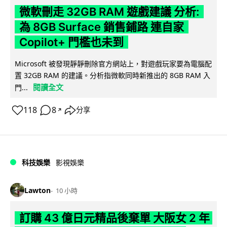
微軟刪走 32GB RAM 遊戲建議 分析:
為 8GB Surface 銷售鋪路 連自家
Copilot+ 門檻也未到
Microsoft 被發現靜靜刪除官方網站上，對遊戲玩家要為電腦配
置 32GB RAM 的建議。分析指微軟同時新推出的 8GB RAM 入
閱讀全文
門...
118
8
分享
↗
科技娛樂
影視娛樂
Lawton
10 小時
訂購 43 億日元精品後棄單 大阪女 2 年