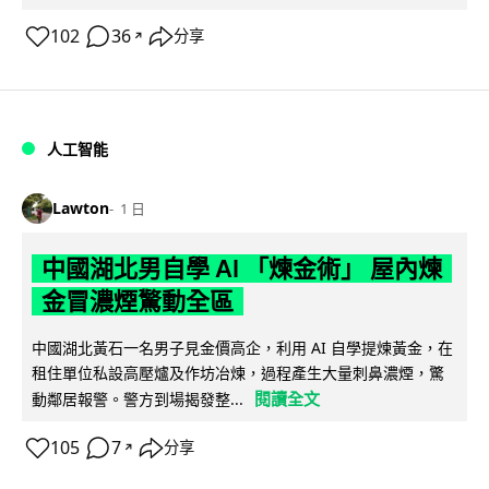
102
36
分享
↗
人工智能
Lawton
1 日
中國湖北男自學 AI 「煉金術」 屋內煉
金冒濃煙驚動全區
中國湖北黃石一名男子見金價高企，利用 AI 自學提煉黃金，在
租住單位私設高壓爐及作坊冶煉，過程產生大量刺鼻濃煙，驚
閱讀全文
動鄰居報警。警方到場揭發整...
105
7
分享
↗