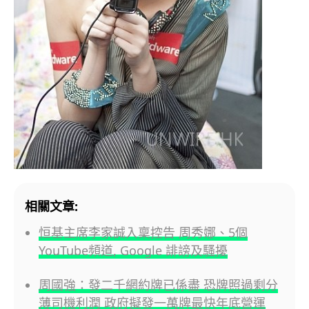
相關文章:
恒基主席李家誠入稟控告 周秀娜、5個
YouTube頻道, Google 誹謗及騷擾
周國強：發二千網約牌已係盡 恐牌照過剩分
薄司機利潤 政府擬發一萬牌最快年底營運