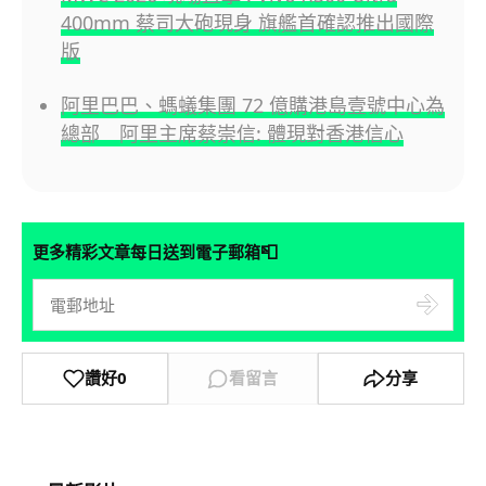
400mm 蔡司大砲現身 旗艦首確認推出國際
版
阿里巴巴、螞蟻集團 72 億購港島壹號中心為
總部 阿里主席蔡崇信: 體現對香港信心
📮
更多精彩文章每日送到電子郵箱
讚好
0
看留言
分享