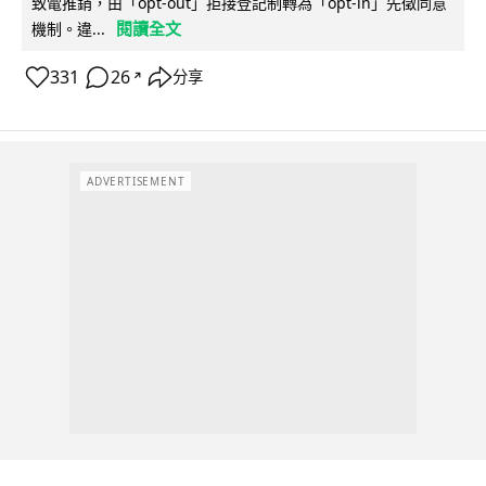
致電推銷，由「opt-out」拒接登記制轉為「opt-in」先徵同意
閱讀全文
機制。違...
331
26
分享
↗
ADVERTISEMENT