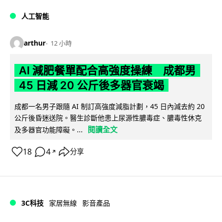
人工智能
arthur
12 小時
AI 減肥餐單配合高強度操練 成都男
45 日減 20 公斤後多器官衰竭
成都一名男子跟隨 AI 制訂高強度減脂計劃，45 日內減去約 20
公斤後昏迷送院。醫生診斷他患上尿源性膿毒症、膿毒性休克
閱讀全文
及多器官功能障礙。...
18
4
分享
↗
3C科技
家居無線
影音產品