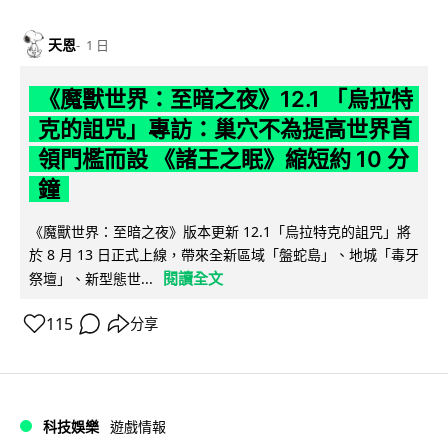
天恩
1 日
《魔獸世界：至暗之夜》12.1 「烏拉特
克的詛咒」專訪：巢穴不為提高世界首
領門檻而設 《諸王之眠》縮短約 10 分
鐘
《魔獸世界：至暗之夜》版本更新 12.1「烏拉特克的詛咒」將
於 8 月 13 日正式上線，帶來全新區域「盤蛇島」、地城「毒牙
閱讀全文
祭壇」、新型態世...
115
分享
科技娛樂
遊戲情報