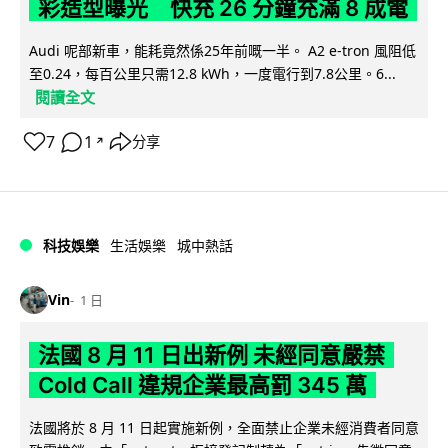
彩造型曝光 快充 26 分鐘充滿 8 成電
Audi 呢部新車，能耗竟然係25年前嘅一半。 A2 e-tron 風阻低
至0.24，每百公里只需12.8 kWh，一度電行到7.8公里。6...
閱讀全文
7
1
分享
↗
科技娛樂
生活娛樂
城中熱話
Vin
1 日
法國 8 月 11 日出新例 未經同意嚴禁
Cold Call 違規企業最高罰 345 萬
法國將於 8 月 11 日起實施新例，全面禁止企業未經消費者同意