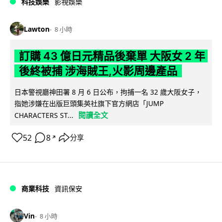
科技娛樂
影視娛樂
Lawton
8 小時
訂購 43 億日元精品後棄單 大阪女 2 年
後終被捕 涉海賊王,火影周邊產品
日本警視廳神田署 8 月 6 日公布，拘捕一名 32 歲大阪女子，
指她涉嫌在出版巨頭集英社旗下官方網店「JUMP
閱讀全文
CHARACTERS ST...
52
8
分享
↗
商業科技
資訊保安
Vin
8 小時