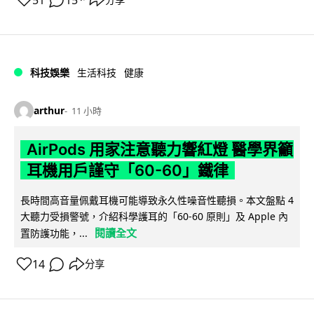
51
15
科技娛樂
生活科技
健康
arthur
11 小時
AirPods 用家注意聽力響紅燈 醫學界籲
耳機用戶謹守「60-60」鐵律
長時間高音量佩戴耳機可能導致永久性噪音性聽損。本文盤點 4
大聽力受損警號，介紹科學護耳的「60-60 原則」及 Apple 內
閱讀全文
置防護功能，...
14
分享