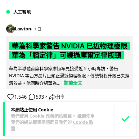
人工智能
Lawton
1 日
華為科學家警告 NVIDIA 已近物理極限
華為「韜定律」可繞過摩爾定律瓶頸
華為半導體首席科學家廖恒罕見接受近 5 小時專訪，警告
NVIDIA 等西方晶片巨頭正逼近物理極限，傳統製程升級已失經
閱讀全文
濟效益。他同時介紹華為...
1,546
593
分享
↗
本網站正使用 Cookie
我們使用 Cookie 改善網站體驗。 繼續使用
我們的網站即表示您同意我們的
Cookie 政
策
。
科技娛樂
生活娛樂
城中熱話