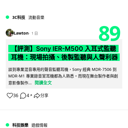
3C科技
流動音樂
89
Lawton
1 日
【評測】Sony IER-M500 入耳式監聽
耳機：現場拍攝、後製監聽與人聲利器
談到專業混音專用的聲音監聽耳機，Sony 經典 MDR-7506 到
MDR-M1 專業錄音室耳機都為人熟悉。而現在舞台製作者與創
閱讀全文
意影像製作...
36
4
分享
↗
科技娛樂
遊戲情報