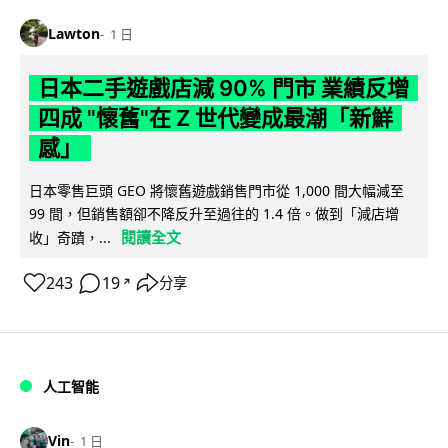
Lawton
1 日
日本二手遊戲店減 90% 門市 業績反增
四成 "懷舊"在 Z 世代變成最潮「新鮮
感」
日本零售巨頭 GEO 將懷舊遊戲銷售門市從 1,000 間大幅減至
99 間，但銷售額卻不降反升至過往的 1.4 倍。做到「減店增
閱讀全文
收」奇蹟，...
243
19
分享
↗
人工智能
Vin
1 日