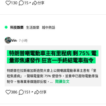
130
15
分享
↗
科技娛樂
生活娛樂
城中熱話
Vin
7 小時
特朗普嘲電動車主有里程病 剩 75% 電
量即焦慮發作 狂言一手終結電車指令
特朗普在拉斯維加斯造勢大會上公開嘲諷電動車車主患有「里
程焦慮病」，聲稱電量剩 75% 便發作，並重申已廢除電動車強
閱讀全文
制令。惟專業車媒隨即反駁，...
386
151
分享
↗