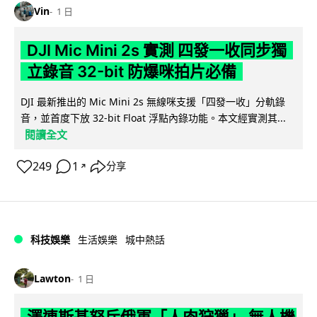
Vin
1 日
DJI Mic Mini 2s 實測 四發一收同步獨
立錄音 32-bit 防爆咪拍片必備
DJI 最新推出的 Mic Mini 2s 無線咪支援「四發一收」分軌錄
音，並首度下放 32-bit Float 浮點內錄功能。本文經實測其...
閱讀全文
249
1
分享
↗
科技娛樂
生活娛樂
城中熱話
Lawton
1 日