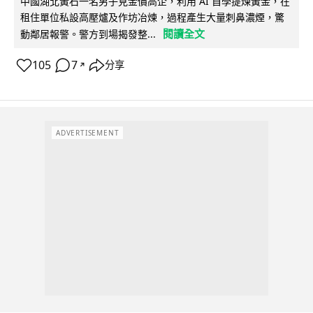
中國湖北黃石一名男子見金價高企，利用 AI 自學提煉黃金，在
租住單位私設高壓爐及作坊冶煉，過程產生大量刺鼻濃煙，驚
閱讀全文
動鄰居報警。警方到場揭發整...
105
7
分享
↗
ADVERTISEMENT