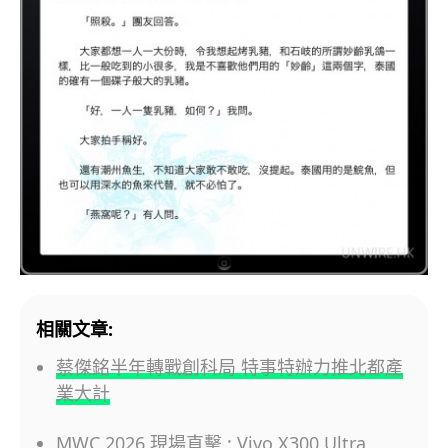
相關文章:
蔡傑銘半年轉戰創科局 特事特辦力推北都產
業大計
MWC 2026 現場直擊 : Vivo X300 Ultra