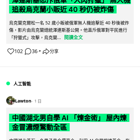
澤連斯基怒斥俄軍「人肉狩獵」 無人機
追殺烏克蘭小販近 40 秒仍被炸傷
烏克蘭克爾松一名 52 歲小販被俄軍無人機追擊近 40 秒後被炸
傷，影片由烏克蘭總統澤連斯基公開。他直斥俄軍對平民進行
閱讀全文
「狩獵式」攻擊，烏克蘭...
102
36
分享
↗
人工智能
Lawton
1 日
中國湖北男自學 AI 「煉金術」 屋內煉
金冒濃煙驚動全區