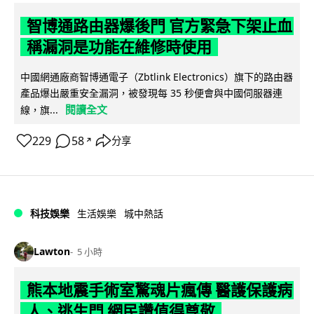
智博通路由器爆後門 官方緊急下架止血
稱漏洞是功能在維修時使用
中國網通廠商智博通電子（Zbtlink Electronics）旗下的路由器
產品爆出嚴重安全漏洞，被發現每 35 秒便會與中國伺服器連
閱讀全文
線，旗...
229
58
分享
↗
科技娛樂
生活娛樂
城中熱話
Lawton
5 小時
熊本地震手術室驚魂片瘋傳 醫護保護病
人、逃生門 網民讚值得尊敬