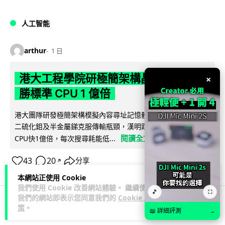
人工智能
arthur
1 日
港大工程學院研極簡架構晶片 搜尋速度
×
勝標準 CPU 1 億倍
港大團隊研發極簡架構模擬內容尋址記憶體（CAM）晶片，用
二硫化鉬及半金屬銻克服傳輸瓶頸，漢明距離計算速度比標準
閱讀全文
CPU快1億倍，每次搜尋耗能低...
43
20
分享
↗
本網站正使用 Cookie
我們使用 Cookie 改善網站體驗。 繼續使用
🎵
⛶
我們的網站即表示您同意我們的
Cookie 政
策
。
📖 詳細評測
人工智能
→