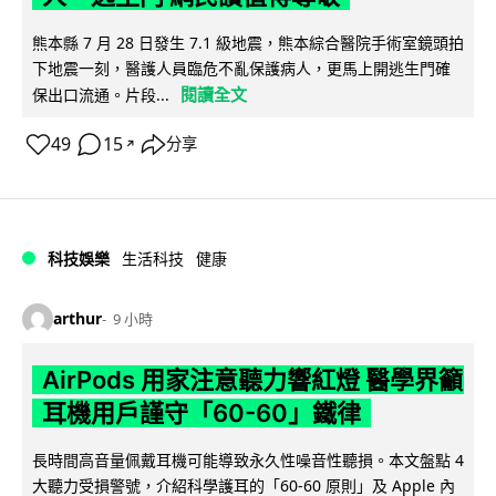
熊本縣 7 月 28 日發生 7.1 級地震，熊本綜合醫院手術室鏡頭拍
下地震一刻，醫護人員臨危不亂保護病人，更馬上開逃生門確
閱讀全文
保出口流通。片段...
49
15
分享
↗
科技娛樂
生活科技
健康
arthur
9 小時
AirPods 用家注意聽力響紅燈 醫學界籲
耳機用戶謹守「60-60」鐵律
長時間高音量佩戴耳機可能導致永久性噪音性聽損。本文盤點 4
大聽力受損警號，介紹科學護耳的「60-60 原則」及 Apple 內