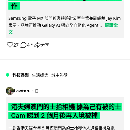
作
Samsung 電子 MX 部門顧客體驗辦公室主管兼副總裁 Jay Kim
閱讀全
表示，品牌正推動 Galaxy AI 邁向全自動化 Agent...
文
27
4
分享
↗
科技娛樂
生活娛樂
城中熱話
Lawton
1 日
港夫婦澳門的士拾相機 據為己有被的士
Cam 睇到 2 個月後再入境被捕
一對香港夫婦今年 5 月遊澳門乘的士拾獲他人遺留相機及電