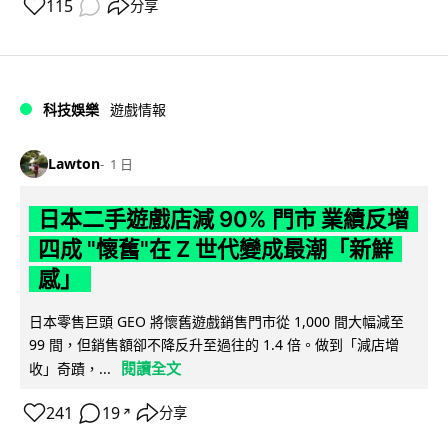
115
分享
科技娛樂
遊戲情報
Lawton
1 日
日本二手遊戲店減 90% 門市 業績反增
四成 "懷舊"在 Z 世代變成最潮「新鮮
感」
日本零售巨頭 GEO 將懷舊遊戲銷售門市從 1,000 間大幅減至
99 間，但銷售額卻不降反升至過往的 1.4 倍。做到「減店增
閱讀全文
收」奇蹟，...
241
19
分享
↗