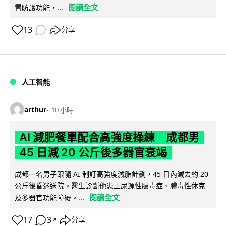
閱讀全文
置防護功能，...
13
分享
人工智能
arthur
10 小時
AI 減肥餐單配合高強度操練 成都男
45 日減 20 公斤後多器官衰竭
成都一名男子跟隨 AI 制訂高強度減脂計劃，45 日內減去約 20
公斤後昏迷送院。醫生診斷他患上尿源性膿毒症、膿毒性休克
閱讀全文
及多器官功能障礙。...
17
3
分享
↗