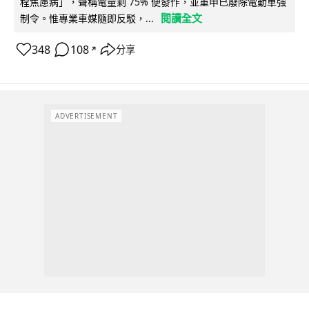
程焦慮病」，聲稱電量剩 75% 便發作，並重申已廢除電動車強
閱讀全文
制令。惟專業車媒隨即反駁，...
348
108
分享
↗
ADVERTISEMENT