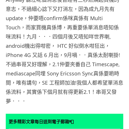
意志，不過細心諗下又打消左，因為成九月先有
update，仲要唔confirm係咪真係有 Multi
Touch，而家買機真係博，再重要係單消息唔知係
咪流料！九月．．．四個月後又唔知咩世界喇,
android機出得咁密， HTC 好似倒水咁狂出，
iPhone 4G 又話 6 月出，9月喎．．真係太耐喇掛!
不過串哥又好理解，2.1仲要夾番自己 Timescape,
mediascape同埋 Sony Ericsson Sync真係要啲時
間，唯有講句，SE 工程師加油!我個人都希望單消息
係流料，其實係下個月就有得更新2.1！串哥又發
夢．．．
📮
更多精彩文章每日送到電子郵箱