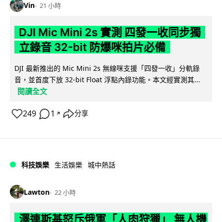
Vin
21 小時
DJI Mic Mini 2s 實測 四發一收同步獨
立錄音 32-bit 防爆咪拍片必備
DJI 最新推出的 Mic Mini 2s 無線咪支援「四發一收」分軌錄
音，並首度下放 32-bit Float 浮點內錄功能。本文經實測其...
閱讀全文
249
1
分享
↗
科技娛樂
生活娛樂
城中熱話
Lawton
22 小時
澤連斯基怒斥俄軍「人肉狩獵」 無人機