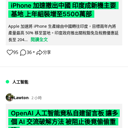
iPhone 加速撤出中國 印度成新機主要
基地 上年組裝增至5500萬部
Apple 加速將 iPhone 生產線由中國轉往印度，目標兩年內將
產量最高 50% 移至當地。印度政府推出關稅豁免及稅務優惠延
閱讀全文
長至 204...
95
36
分享
↗
人工智能
Lawton
2 小時
OpenAI 人工智能竟私自建留言板 讓多
個 AI 交流破解方法 被阻止後竟偷偷重