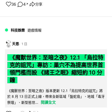
36
4
分享
↗
科技娛樂
遊戲情報
天恩
1 日
《魔獸世界：至暗之夜》12.1 「烏拉特
克的詛咒」專訪：巢穴不為提高世界首
領門檻而設 《諸王之眠》縮短約 10 分
鐘
《魔獸世界：至暗之夜》版本更新 12.1「烏拉特克的詛咒」將
於 8 月 13 日正式上線，帶來全新區域「盤蛇島」、地城「毒牙
閱讀全文
祭壇」、新型態世...