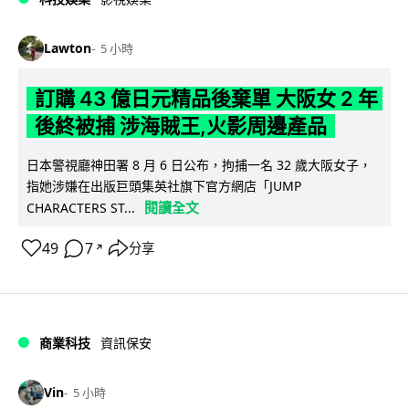
Lawton
5 小時
訂購 43 億日元精品後棄單 大阪女 2 年
後終被捕 涉海賊王,火影周邊產品
日本警視廳神田署 8 月 6 日公布，拘捕一名 32 歲大阪女子，
指她涉嫌在出版巨頭集英社旗下官方網店「JUMP
閱讀全文
CHARACTERS ST...
49
7
分享
↗
商業科技
資訊保安
Vin
5 小時