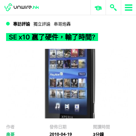
WWDC 2026
GenAI 與雲端科技專區
ERP 與商業 AI
SE x10 嬴了硬件，輸了時間?
專訪評論
獨立評論
串哥炮轟
SE x10 嬴了硬件，輸了時間?
作者
發佈日期
閱讀時間
2010-04-19
串哥
3分鐘