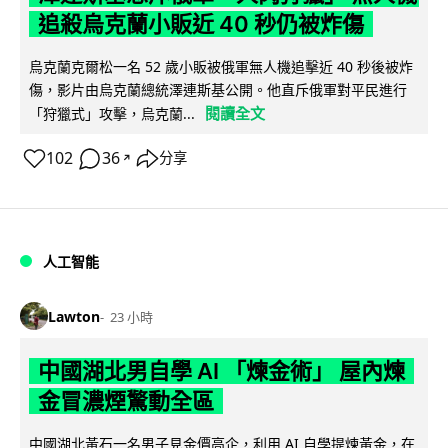
追殺烏克蘭小販近 40 秒仍被炸傷
烏克蘭克爾松一名 52 歲小販被俄軍無人機追擊近 40 秒後被炸
傷，影片由烏克蘭總統澤連斯基公開。他直斥俄軍對平民進行
閱讀全文
「狩獵式」攻擊，烏克蘭...
102
36
分享
↗
人工智能
Lawton
23 小時
中國湖北男自學 AI 「煉金術」 屋內煉
金冒濃煙驚動全區
中國湖北黃石一名男子見金價高企，利用 AI 自學提煉黃金，在