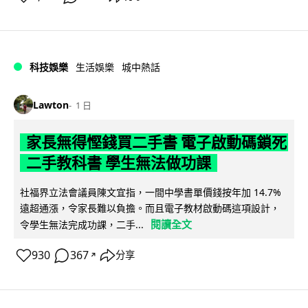
科技娛樂
生活娛樂
城中熱話
Lawton
1 日
家長無得慳錢買二手書 電子啟動碼鎖死
二手教科書 學生無法做功課
社福界立法會議員陳文宜指，一間中學書單價錢按年加 14.7%
遠超通漲，令家長難以負擔。而且電子教材啟動碼這項設計，
閱讀全文
令學生無法完成功課，二手...
930
367
分享
↗