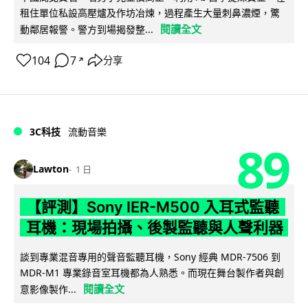
租住單位私設高壓爐及作坊冶煉，過程產生大量刺鼻濃煙，驚
閱讀全文
動鄰居報警。警方到場揭發整...
104
7
分享
↗
3C科技
流動音樂
89
Lawton
1 日
【評測】Sony IER-M500 入耳式監聽
耳機：現場拍攝、後製監聽與人聲利器
談到專業混音專用的聲音監聽耳機，Sony 經典 MDR-7506 到
MDR-M1 專業錄音室耳機都為人熟悉。而現在舞台製作者與創
閱讀全文
意影像製作...