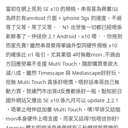
當初在網上見到 SE x10 的規格，串哥甚為興奮!以
為終於有anrdoid 介面 + iphone 3gs 的速度，不過
等了又等，等了又等．．N1 出世後一切都已經唔係
新觧事了，仲送你 2.1 Android，x10 喂．．你拖到
而家先賣?
雖然串哥覺得單論外型同硬件規格 x10
的確係比 n1 吸引，尤其果個 4吋無敵mon ,不過由
方回應熒幕不支援 Mutli Touch，隨即購買意欲大
減八成，雖然 Timescape 與 Mediascape好好玩，
但無 Multi Touch 真係好唔慣。唔好話串哥自己無
動力買，就連門巿出貨d反應都係好一般。點知前日
國外網站又爆出 SE x10 係九月可以 update 上2.1
，唔單止咁仲話加番 Multi Touch，咦?早排又話個
mon本身硬件上唔支援，而家又話得?信唔信你好?
Anyway 聽左呢個消息後曾經有三秒燃燒起買機的