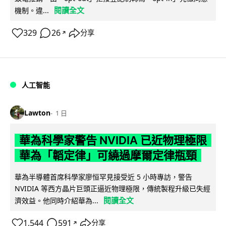
閱讀全文
機制。違...
329
26
分享
↗
人工智能
Lawton
1 日
華為科學家警告 NVIDIA 已近物理極限
華為「韜定律」可繞過摩爾定律瓶頸
華為半導體首席科學家廖恒罕見接受近 5 小時專訪，警告
NVIDIA 等西方晶片巨頭正逼近物理極限，傳統製程升級已失經
閱讀全文
濟效益。他同時介紹華為...
1,544
591
分享
↗