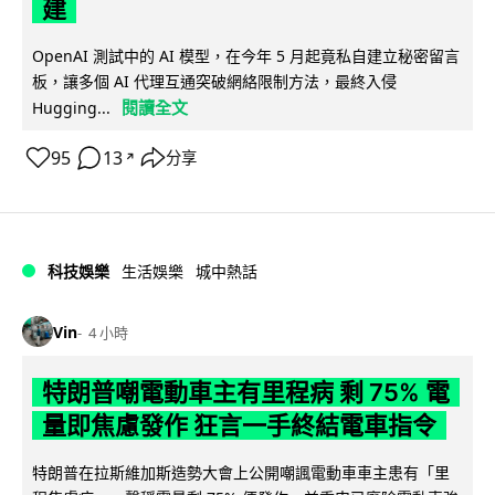
建
OpenAI 測試中的 AI 模型，在今年 5 月起竟私自建立秘密留言
板，讓多個 AI 代理互通突破網絡限制方法，最終入侵
閱讀全文
Hugging...
95
13
分享
↗
科技娛樂
生活娛樂
城中熱話
Vin
4 小時
特朗普嘲電動車主有里程病 剩 75% 電
量即焦慮發作 狂言一手終結電車指令
特朗普在拉斯維加斯造勢大會上公開嘲諷電動車車主患有「里