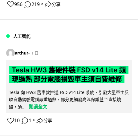
956
219
分享
↗
人工智能
arthur
1 日
Tesla HW3 舊硬件裝 FSD v14 Lite 頻
現過熱 部分電腦損毀車主須自費維修
Tesla 向 HW3 舊車款推送 FSD v14 Lite 系統，引發大量車主反
映自動駕駛電腦嚴重過熱，部分更觸發高溫保護甚至直接燒
閱讀全文
毀，須...
10
1
分享
↗