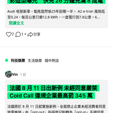
彩造型曝光 快充 26 分鐘充滿 8 成電
Audi 呢部新車，能耗竟然係25年前嘅一半。 A2 e-tron 風阻低
至0.24，每百公里只需12.8 kWh，一度電行到7.8公里。6...
閱讀全文
7
1
分享
↗
科技娛樂
生活娛樂
城中熱話
Vin
1 日
法國 8 月 11 日出新例 未經同意嚴禁
Cold Call 違規企業最高罰 345 萬
法國將於 8 月 11 日起實施新例，全面禁止企業未經消費者同意
致電推銷，由「opt-out」拒接登記制轉為「opt-in」先徵同意