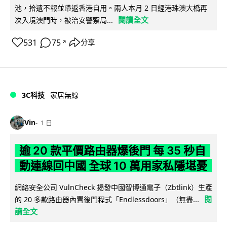
池，拾遺不報並帶返香港自用。兩人本月 2 日經港珠澳大橋再
閱讀全文
次入境澳門時，被治安警察局...
531
75
分享
↗
3C科技
家居無線
Vin
1 日
逾 20 款平價路由器爆後門 每 35 秒自
動連線回中國 全球 10 萬用家私隱堪憂
網絡安全公司 VulnCheck 揭發中國智博通電子（Zbtlink）生產
閱
的 20 多款路由器內置後門程式「Endlessdoors」（無盡...
讀全文